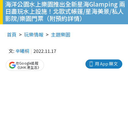
海洋公園水上樂園推出全新星海Glamping 兩
日盡玩水上設施！北歐式帳篷/星海美景/私人
影院/樂園門票（附預約詳情）
首頁
玩樂情報
主題樂園
文:
辛曦桐
2022.11.17
在Google追蹤
用 App 睇文
《UHK 港生活》