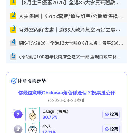
1
【8月生日優惠2026】全港85大食買玩著數攻略 自助餐/火鍋放題同行免費＋誠品/DONKI送現金券
2
人夫集團｜Klook套票/優先訂票/公開發售搶飛攻略！附票價.購票連結.場地座位表
3
香港室內好去處｜逾35大歎冷氣室內好去處推介 室內活動免費避雨無懼落雨
4
唱K推介2026︱全港13大卡啦OK好去處！最平$36起 日文K都有！(附地址+收費詳情)
5
小熊維尼100週年快閃店登陸又一城 重現百畝森林經典場景／獨家限定盲盒登場／專屬DIY香水