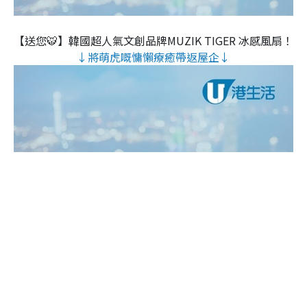
【送您🐯】韓國超人氣文創品牌MUZIK TIGER 冰感風扇！
↓將萌虎嘅慵懶療癒帶返屋企↓