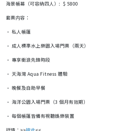
海景帳幕（可容納四人）
: $
5800
套票内容：
•
私人帳篷
•
成人標準水上樂園入場門票（兩天）
•
專享衝浪先鋒時段
•
天海灣
Aqua Fitness
體驗
•
晚餐及自助早餐
•
海洋公園入場門票（
3
個月有效期）
•
每個帳篷皆備有視聽娛樂裝置
詳情：
>>
按此
<<