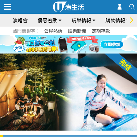
演唱會
優惠著數
玩樂情報
購物情報
熱門關鍵字：
公屋熱話
娛樂新聞
定期存款