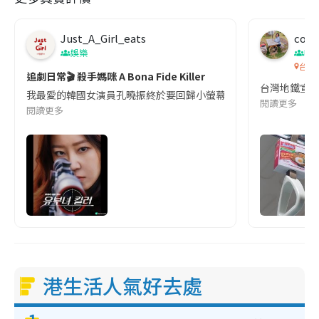
Just_A_Girl_eats
co c
娛樂
吹
台灣
追劇日常🎬 殺手媽咪 A Bona Fide Killer
台灣地鐵宣
我最愛的韓國女演員孔曉振終於要回歸小螢幕啦!這次的劇本改編自同名
閱讀更多
閱讀更多
港生活人氣好去處