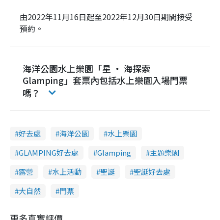
由2022
年
11
月
16
日起至
2022
年
12
月
30
日期間接受
預約。
海洋公園水上樂園「星 ‧ 海探索
Glamping」套票內包括水上樂園入場門票
嗎？
好去處
海洋公園
水上樂園
GLAMPING好去處
Glamping
主題樂園
露營
水上活動
聖誕
聖誕好去處
大自然
門票
更多真實評價