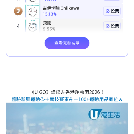
《U GO》請您去香港運動節2026！
體驗新興運動💦＋競技賽事💪＋100+運動用品攤位🔥