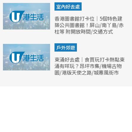
室內好去處
香港圖書館打卡位｜5個特色建
築公共圖書館！屏山/南丫島/赤
柱等 附開放時間/交通方式
戶外郊遊
東涌好去處｜食買玩打卡熱點東
涌有咩玩？昂坪市集/機場古物
園/港版天使之路/城寨風街市