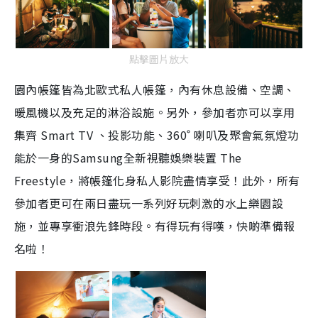
點擊圖片放大
園內帳篷皆為北歐式私人帳篷，內有休息設備、空調、
暖風機以及充足的淋浴設施。另外，參加者亦可以享用
集齊
Smart TV
、投影功能、
360˚
喇叭及聚會氣氛燈功
能於一身的
Samsung
全新視聽娛樂裝置
The
Freestyle
，將帳篷化身私人影院盡情享受！此外，所有
參加者更可在兩日盡玩一系列好玩刺激的水上樂園設
施，並專享衝浪先鋒時段。有得玩有得嘆，快啲準備報
名啦！