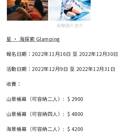
點擊圖片放大
星 ‧ 海探索
Glamping
報名日期：
2022
年
11
月
16
日 至
2022
年
12
月
30
日
活動日期：
2022
年
12
月
9
日 至
2022
年
12
月
31
日
收費：
山景帳幕（可容納二人）
: $
2900
山景帳幕（可容納四人）
: $
4800
海景帳幕（可容納二人）
: $
4200