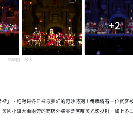
+2
點擊圖片放大
燈禮」，絕對是冬日裡最夢幻的奇妙時刻！每晚將有一位賓客
，美國小鎮大街兩旁的商店外牆亦會有唯美光影投射，加上冬