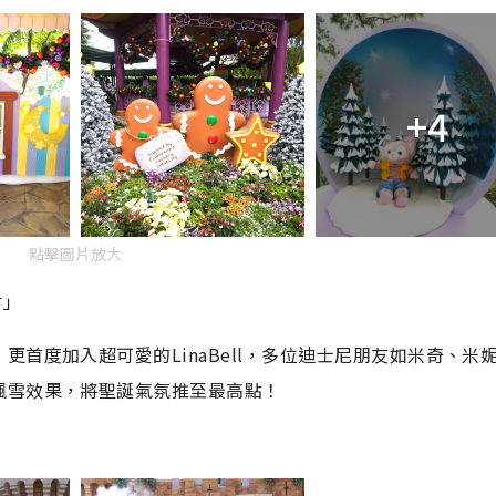
+4
點擊圖片放大
會」
首度加入超可愛的LinaBell，多位迪士尼朋友如米奇、米
飄雪效果，將聖誕氣氛推至最高點！