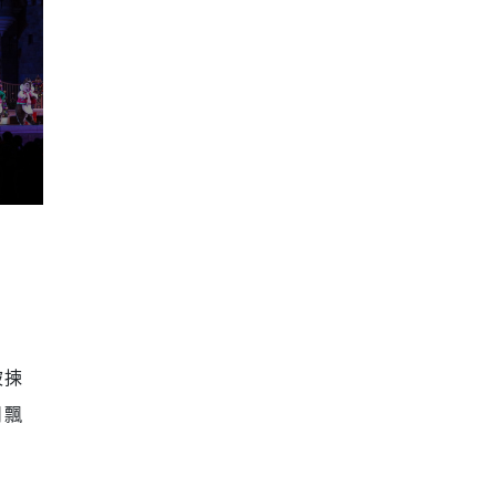
被揀
日飄