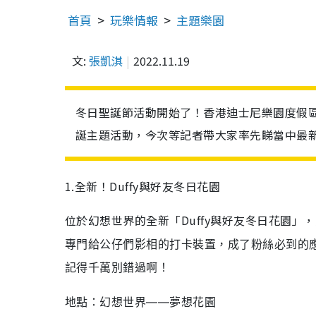
首頁
玩樂情報
主題樂園
文:
張凱淇
2022.11.19
冬日聖誕節活動開始了！香港迪士尼樂園度假區由即日起
誕主題活動，今次等記者帶大家率先睇當中最新
1.全新！Duffy與好友冬日花園
位於幻想世界的全新「Duffy與好友冬日花園」
專門給公仔們影相的打卡裝置，成了
粉絲必到的應
記得千萬別錯過啊！
地點：幻想世界——夢想花園