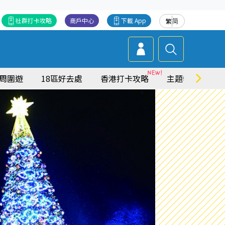
社群打卡攻略
商戶中心
下載 App
繁
简
周圍遊
18區好去處
香港打卡攻略
主題特集