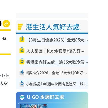
港生活人氣好去處
1
」聖
【8月生日優惠2026】全港85大食買玩著數攻略 自助餐/火鍋放題同行免費＋誠品/DONKI送現金券
2
人夫集團｜Klook套票/優先訂票/公開發售搶飛攻略！附票價.購票連結.場地座位表
3
香港室內好去處｜逾35大歎冷氣室內好去處推介 室內活動免費避雨無懼落雨
4
唱K推介2026︱全港13大卡啦OK好去處！最平$36起 日文K都有！(附地址+收費詳情)
一個個
5
，大家
小熊維尼100週年快閃店登陸又一城 重現百畝森林經典場景／獨家限定盲盒登場／專屬DIY香水
U GO 本週好去處