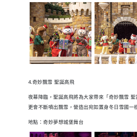
4.奇妙飄雪 聖誕高飛
夜幕降臨，
聖誕高飛將為大家帶來「奇妙飄雪 
更會不斷噴出飄雪，營造出宛如置身冬日雪國一
地點：奇妙夢想城堡舞台