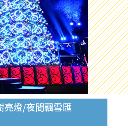
樹亮燈/夜間飄雪匯