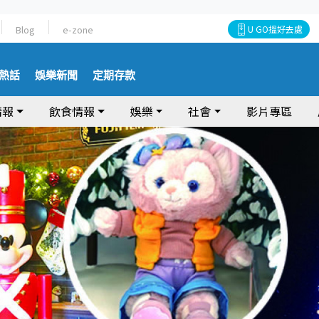
Blog
e-zone
U GO搵好去處
熱話
娛樂新聞
定期存款
情報
飲食情報
娛樂
社會
影片專區