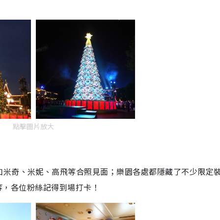
點擊圖片放大
如米奇、米妮、高飛等合照見面；樂園各處都隱藏了不少限定
置等，各位粉絲記得到場打卡！