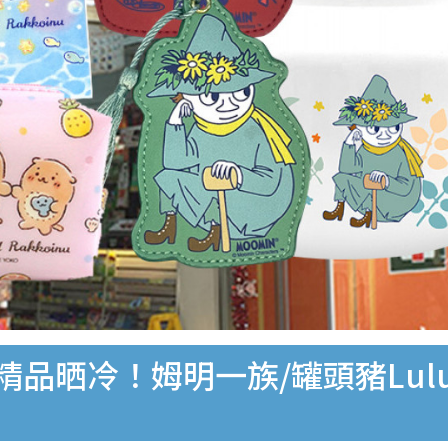
精品晒冷！姆明一族/罐頭豬Lul