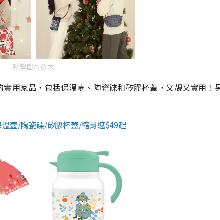
i
m
e
點擊圖片放大
一族的實用家品，包括保溫壼、陶瓷碟和矽膠杯蓋，又靚又實用！
！
保溫壼/陶瓷碟/矽膠杯蓋/縮骨遮$49起