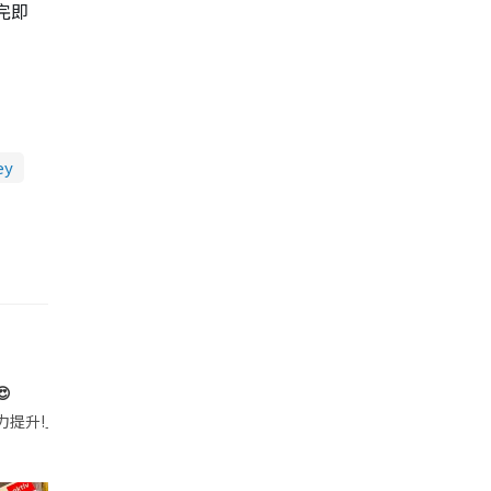
完即
ey

帶的行動電源機身已標示「10000mAh」，卻仍被要求當場丟棄，讓他
注力提升!｣ 長時間對住電腦､剪片寫稿,成日覺得眼睛乾澀､腦袋好似｢斷線｣｡試咗
好多鮮為人知嘅好處：減肥、消水腫、降血脂、美白養顏👇 冬瓜5大功效✨ 1️⃣ 利尿