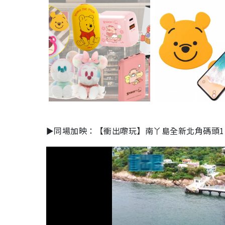
►同場加映：【衝出嚟玩】南丫島全新北角碼頭1