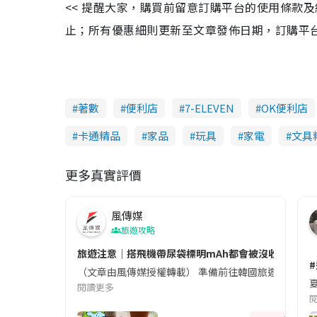
<< 提醒大家，購買前留意訂購平台的使用條款
止；所有優惠細則更新至文章發佈日期，訂購平台及餐廳
著數
便利店
7-ELEVEN
OK便利店
卡通精品
家品
玩具
家電
文具
更多真實評價
風傳媒
旅遊攻略
旅遊注意｜搭飛機帶尿袋標明mAh都會被沒收😱出發前
（文章由風傳媒授權轉載） 準備前往韓國旅遊的民眾，
夏
閱讀更多