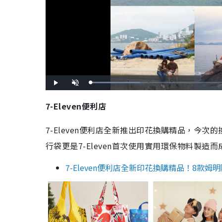
L
P
U
o
l
n
a
a
m
d
y
u
7-Eleven便利店
e
t
d
e
:
2
4
7-Eleven便利店全新推出印花換購精品，今
.
3
6
行袋更是7-Eleven首次使用實用環保物料製
%
7-Eleven便利店全新印花換購精品！8款姆明