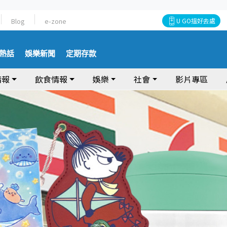
Blog
e-zone
U GO搵好去處
熱話
娛樂新聞
定期存款
情報
飲食情報
娛樂
社會
影片專區