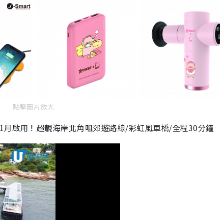
點擊圖片放大
1月啟用！超靚海岸北角咀郊遊路線/彩虹風車橋/全程30分鐘