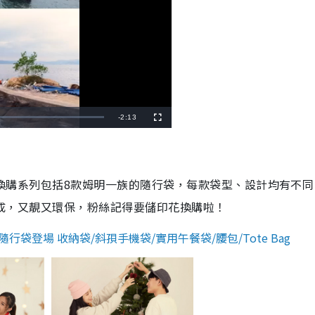
R
-
2:13
F
u
l
e
l
s
c
m
r
e
e
次的換購系列包括8款姆明一族的隨行袋，每款袋型、設計均有不
a
n
i
造而成，又靚又環保，粉絲記得要儲印花換購啦！
n
隨行袋登場 收納袋/斜孭手機袋/實用午餐袋/腰包/Tote Bag
i
n
g
T