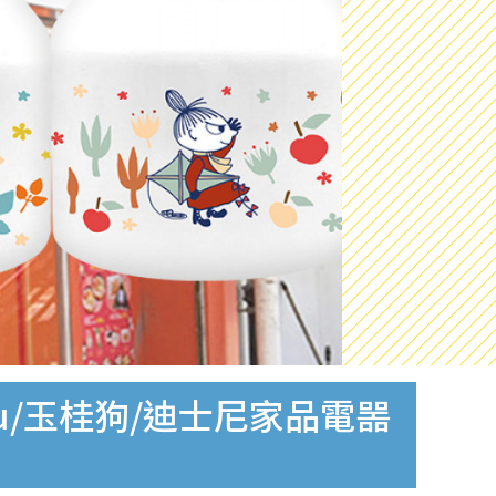
u/玉桂狗/迪士尼家品電噐