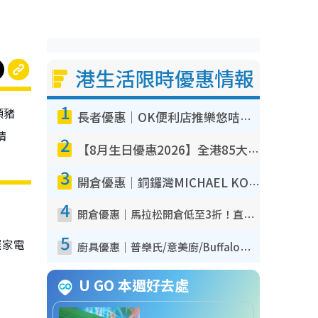
港生活限時優惠情報
1
頭豬
長者優惠｜OK便利店推樂悠咭優惠！買麵包/牛奶/保健品拍卡即減
精
2
【8月生日優惠2026】全港85大食買玩著數攻略 自助餐/火鍋放題同行免費＋誠品/DONKI送現金券
3
開倉優惠｜銅鑼灣MICHAEL KORS開倉低至17折！直擊$500起買手袋/銀包/鞋款 必買經典Jet Set系列
4
開倉優惠｜馬拉松開倉低至3折！直擊$99起買adidas／New Balance／Puma鞋款 STANLEY保溫杯劈價至$119起
5
選家電
廚具優惠｜普樂氏/意美廚/Buffalo廚具低至3折！$89起買煎鍋／炒鑊／個人鍋 同場小家電激減至$99起
U GO 本週好去處