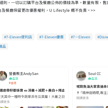
及細則，一切以訂購平台及餐廳公佈的價錢為準。數量有限，售
保留更改優惠權利，U Lifestyle 概不負責。>>
7-Eleven便利店
7-Eleven優惠
7－Eleven
Disn
精品
營養教主AndySan
Soul CC
生活
生活
香港
切記檢查「1標示」🚨
呢款魚油大家食過未
#連皮帶籽都係寶 🥒 消暑＋減肥＋美白＋降血脂
近期要特別留意隨身行李中的行動電源。一名旅客日前在機場安檢時，明明攜
💊 ｢精神返晒嚟,專
天其中一種時令蔬果非冬瓜莫屬！大暑之日，點都要飲碗冬瓜湯消暑解渴！除了解暑，冬瓜仲有
閱讀更多
閱讀更多