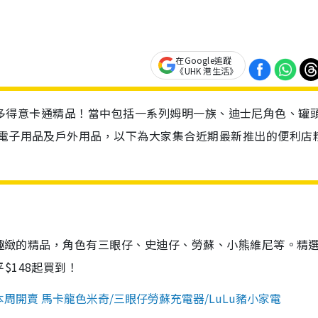
在Google追蹤
《UHK 港生活》
今期推出超多得意卡通精品！當中包括一系列姆明一族、迪士尼角色、罐
埋電子用品及戶外用品，以下為大家集合近期最新推出的便利店
用又趣緻的精品，角色有三眼仔、史迪仔、勞蘇、小熊維尼等。精
$148起買到！
本周開賣 馬卡龍色米奇/三眼仔勞蘇充電器/LuLu豬小家電