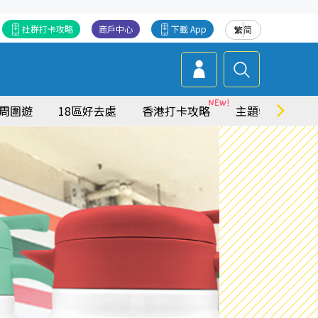
社群打卡攻略
商戶中心
下載 App
繁
简
周圍遊
18區好去處
香港打卡攻略
主題特集