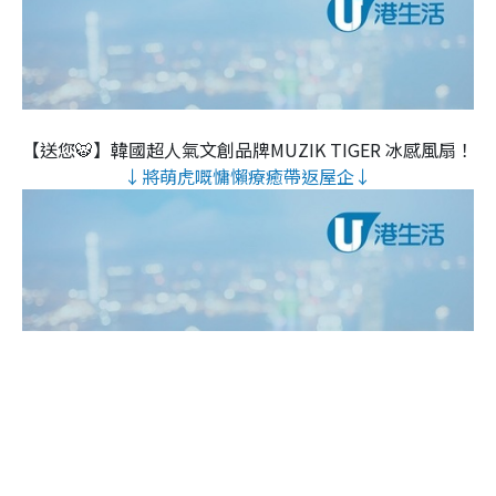
【送您🐯】韓國超人氣文創品牌MUZIK TIGER 冰感風扇！
↓將萌虎嘅慵懶療癒帶返屋企↓