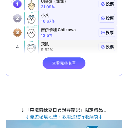
↓「森境奇緣夏日異想尋龍記」限定精品↓
↓漫遊秘境地墊、多用途旅行收納袋↓