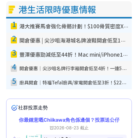
港生活限時優惠情報
1
港大推賽馬會強化骨骼計劃！$100骨質密度X光檢查 完成免費運動訓練送超市禮券！附參加資格
2
開倉優惠 | 尖沙咀海港城名牌波鞋開倉低至1折！On鞋$899起／Joy&Peace鞋履$98起
3
豐澤優惠勁減低至44折！Mac mini/iPhone17Pro大減價！廚房家電$220起
4
開倉優惠｜尖沙咀名牌行李箱開倉低至4折！一連5日 American Tourister/ace./Hallmark $200起！
5
廚具開倉｜特福Tefal廚具/家電開倉低至3折！$220起買平底鍋/炒鑊/湯煲！電飯煲/吸塵機/燙斗$418起