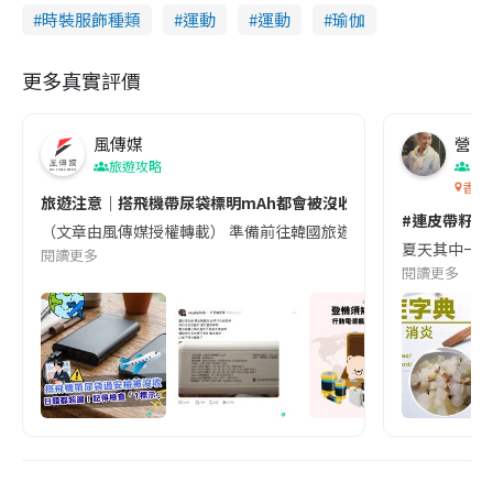
時裝服飾種類
運動
運動
瑜伽
i
n
更多真實評價
g
T
風傳媒
營養教
i
旅遊攻略
生
香港
m
旅遊注意｜搭飛機帶尿袋標明mAh都會被沒收😱出發前切記檢查「1
#連皮帶籽都
e
（文章由風傳媒授權轉載） 準備前往韓國旅遊的民眾，近期要特別留
夏天其中一種時
閱讀更多
閱讀更多