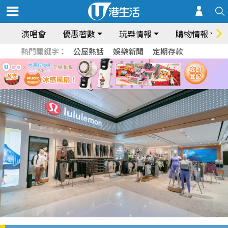
演唱會
優惠著數
玩樂情報
購物情報
熱門關鍵字：
公屋熱話
娛樂新聞
定期存款