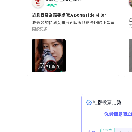
娛樂
追劇日常🎬 殺手媽咪 A Bona Fide Killer
我最愛的韓國女演員孔曉振終於要回歸小螢幕啦!這次的劇
閱讀更多