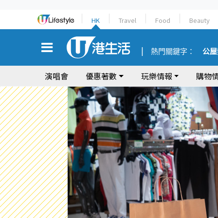
HK
Travel
Food
Beauty
熱門關鍵字：
公屋
演唱會
優惠著數
玩樂情報
購物