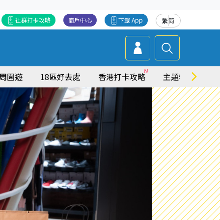
社群打卡攻略
商戶中心
下載 App
繁
简
周圍遊
18區好去處
香港打卡攻略
主題特集