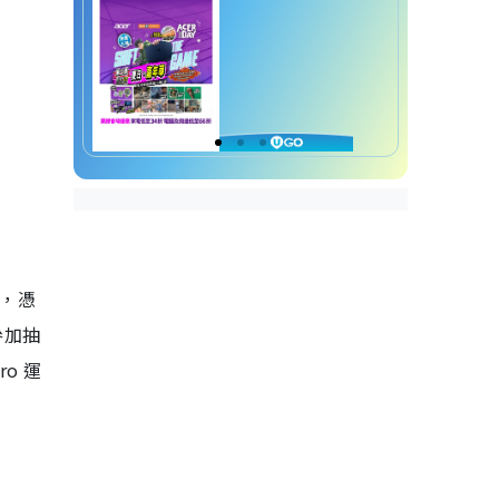
0，憑
參加抽
ro 運