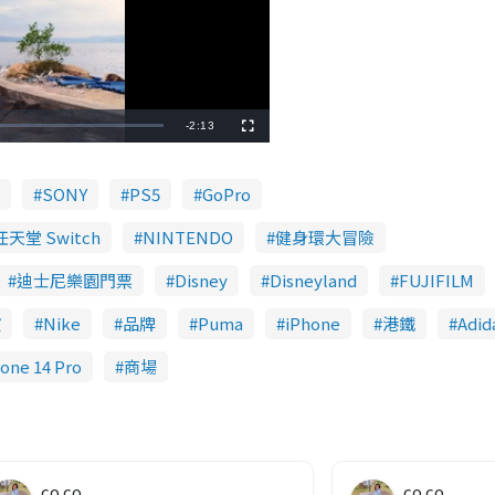
R
-
2:13
F
u
l
e
l
s
c
SONY
PS5
GoPro
m
r
e
e
a
n
任天堂 Switch
NINTENDO
健身環大冒險
i
迪士尼樂園門票
Disney
Disneyland
FUJIFILM
n
演
Nike
品牌
Puma
iPhone
港鐵
Adid
i
n
one 14 Pro
商場
g
T
i
co co
co co
m