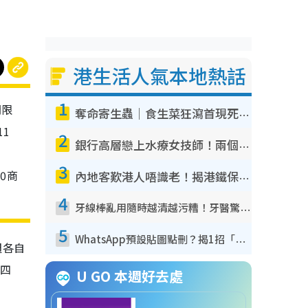
港生活人氣本地熱話
1
間限
奪命寄生蟲｜食生菜狂瀉首現死者！疫潮惡化錄1.8萬宗病例 揭洗菜3大謬誤
11
2
銀行高層戀上水療女技師！兩個月借128萬驚覺「沉船」沉落火海 揭背後疑似邪教操控賣淫
3
00商
內地客歎港人唔識老！揭港鐵保鮮級冷氣 港人求放過：咪投訴
4
牙線棒亂用隨時越清越污糟！牙醫驚揭盲目過戶細菌恐致蛀牙：呢種先係日常真保養
5
WhatsApp預設貼圖點刪？揭1招「反向操作」還原簡潔介面 附3步實測教學
週各自
二四
U GO 本週好去處