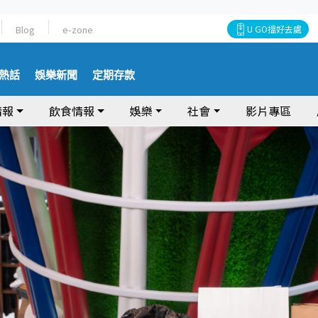
Blog
e-zone
U GO搵好去處
熱話
娛樂新聞
定期存款
情報
飲食情報
娛樂
社會
影片專區