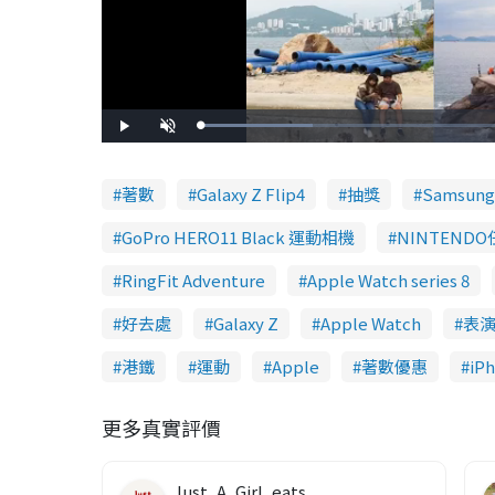
L
P
U
o
l
n
a
a
m
d
y
u
e
t
d
e
著數
Galaxy Z Flip4
抽獎
Samsung
:
2
4
.
GoPro HERO11 Black 運動相機
NINTENDO
3
6
%
RingFit Adventure
Apple Watch series 8
好去處
Galaxy Z
Apple Watch
表
港鐵
運動
Apple
著數優惠
iPh
更多真實評價
Just_A_Girl_eats