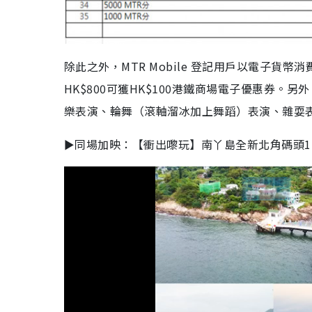
除此之外，MTR Mobile 登記用戶以電子貨幣
HK$800可獲HK$100港鐵商場電子優惠券。另
樂表演、輪舞（滾軸溜冰加上舞蹈）表演、雜耍
►同場加映：【衝出嚟玩】南丫島全新北角碼頭1