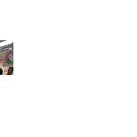
的職員,但其實暗地裡是負責處決逃過法網罪犯的阻擊手｡ 劇情從柳寶娜結束