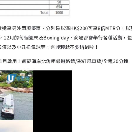
消費還享另外兩項優惠，分別是以滿HK$200可享8倍MTR分，以
外，12月的每個週末及Boxing day，商場都會舉行各種活動，
表演以及小丑扭氣球等，有興趣就不要錯過啦！
1月啟用！超靚海岸北角咀郊遊路線/彩虹風車橋/全程30分鐘