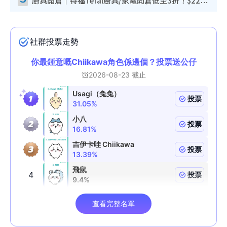
廚具開倉｜特福Tefal廚具/家電開倉低至3折！$220起買平底鍋/炒鑊/湯煲！電飯煲/吸塵機/燙斗$418起