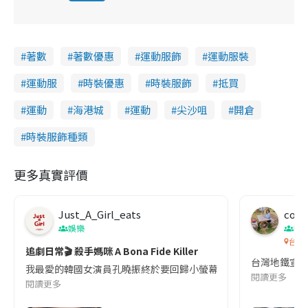
i
n
著數
著數優惠
運動服飾
運動服裝
g
運動服
時裝優惠
時裝服飾
抵買
T
i
運動
海港城
運動
尖沙咀
開倉
m
時裝服飾種類
e
更多真實評價
Just_A_Girl_eats
co c
娛樂
吹
台灣
追劇日常🎬 殺手媽咪 A Bona Fide Killer
台灣地鐵宣
我最愛的韓國女演員孔曉振終於要回歸小螢幕啦!這次的劇本改編自同名
閱讀更多
閱讀更多