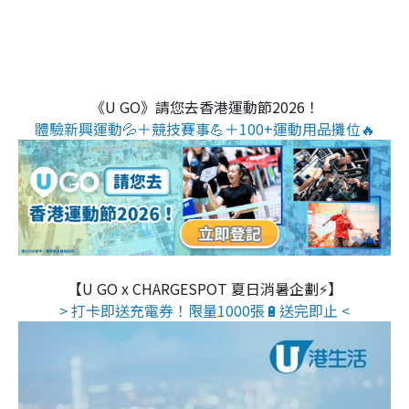
《U GO》請您去香港運動節2026！
體驗新興運動💦＋競技賽事💪＋100+運動用品攤位🔥
【U GO x CHARGESPOT 夏日消暑企劃⚡】
> 打卡即送充電券！限量1000張🔋送完即止 <