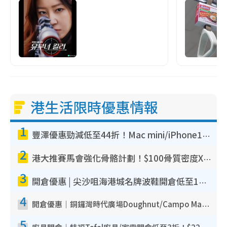
港生活限時優惠情報
1
豐澤優惠勁減低至44折！Mac mini/iPhone17Pro大減價！廚房家電$220起
2
港大推賽馬會強化骨骼計劃！$100骨質密度X光檢查 完成免費運動訓練送超市禮券！附參加資格
3
開倉優惠 | 尖沙咀海港城名牌波鞋開倉低至1折！On鞋$899起／Joy&Peace鞋履$98起
4
開倉優惠｜銅鑼灣時代廣場Doughnut/Campo Marzio開倉低至1折！背囊、書包、手袋劈價$200起
5