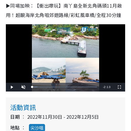
►同場加映：【衝出嚟玩】南丫島全新北角碼頭11月啟
用！超靚海岸北角咀郊遊路線/彩虹風車橋/全程30分鐘
R
-
2:13
L
P
U
F
o
l
n
u
a
a
m
l
e
d
y
u
l
e
t
s
d
e
c
活動資訊
m
:
r
8
e
.
e
a
1
日期
2022年11月30日 - 2022年12月5日
n
2
%
i
地點
尖沙咀
n