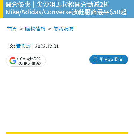
開倉優惠｜尖沙咀馬拉松開倉勁減2折
Nike/Adidas/Converse波鞋服飾最平$50起
首頁
購物情報
美妝服飾
文:
黃樂恩
2022.12.01
在Google追蹤
用 App 睇文
《UHK 港生活》