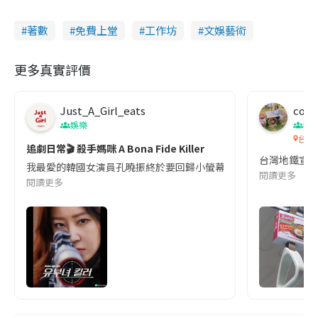
著數
免費上堂
工作坊
文娛藝術
更多真實評價
Just_A_Girl_eats
co c
娛樂
吹
台灣
追劇日常🎬 殺手媽咪 A Bona Fide Killer
台灣地鐵宣
我最愛的韓國女演員孔曉振終於要回歸小螢幕啦!這次的劇本改編自同名
閱讀更多
閱讀更多