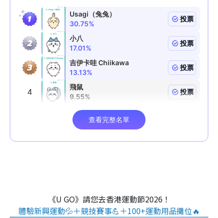
《U GO》請您去香港運動節2026！
體驗新興運動💦＋競技賽事💪＋100+運動用品攤位🔥