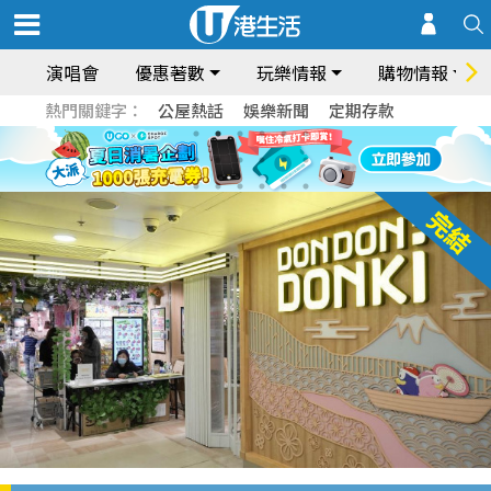
演唱會
優惠著數
玩樂情報
購物情報
熱門關鍵字：
公屋熱話
娛樂新聞
定期存款