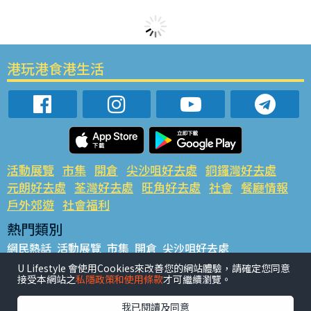
港玩港食港生活
活動展覽
市集
開倉
尖沙咀好去處
銅鑼灣好去處
元朗好去處
荃灣好去處
旺角好去處
社會
餐廳情報
戶外郊遊
社會福利
熱門類別
網民熱話
活動展覽
市集
開倉
尖沙咀好去處
銅鑼灣好去處
元朗好去處
荃灣好去處
旺角好去處
社會
U Lifestyle 會使用Cookies來改善您的網站體驗，請確定您同意
接受本網站之
私隱政策和使用條款
才可繼續瀏覽。
餐廳情報
戶外郊遊
熱門標籤
我已閱讀及同意