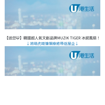
【送您🐯】韓國超人氣文創品牌MUZIK TIGER 冰感風扇！
↓將萌虎嘅慵懶療癒帶返屋企↓