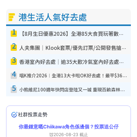
港生活人氣好去處
1
【8月生日優惠2026】全港85大食買玩著數攻略 自助餐/火鍋放題同行免費＋誠品/DONKI送現金券
2
人夫集團｜Klook套票/優先訂票/公開發售搶飛攻略！附票價.購票連結.場地座位表
3
香港室內好去處｜逾35大歎冷氣室內好去處推介 室內活動免費避雨無懼落雨
4
唱K推介2026︱全港13大卡啦OK好去處！最平$36起 日文K都有！(附地址+收費詳情)
5
小熊維尼100週年快閃店登陸又一城 重現百畝森林經典場景／獨家限定盲盒登場／專屬DIY香水