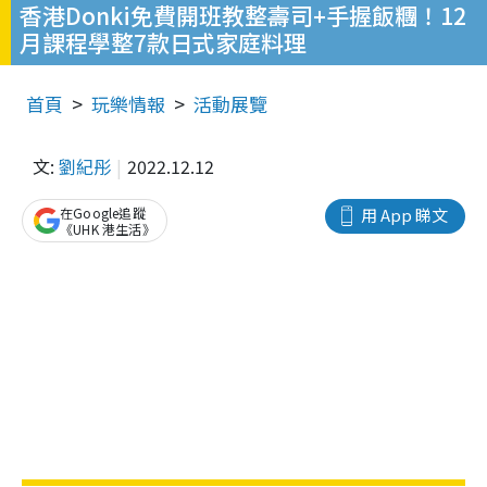
香港Donki免費開班教整壽司+手握飯糰！12
月課程學整7款日式家庭料理
首頁
玩樂情報
活動展覽
文:
劉紀彤
2022.12.12
在Google追蹤
用 App 睇文
《UHK 港生活》