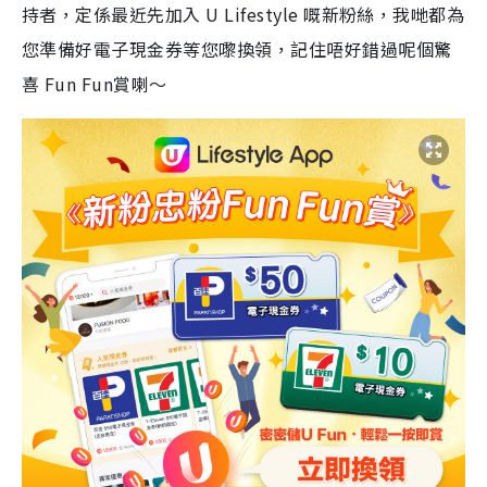
持者，定係最近先加入 U Lifestyle 嘅新粉絲，我哋都為
您準備好電子現金券等您嚟換領，記住唔好錯過呢個驚
喜 Fun Fun賞喇～