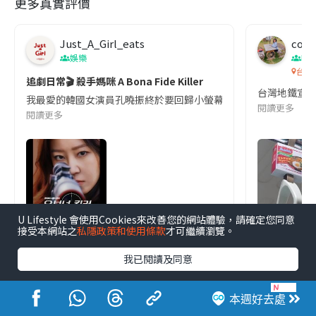
更多真實評價
Just_A_Girl_eats
co c
娛樂
吹
台灣
追劇日常🎬 殺手媽咪 A Bona Fide Killer
台灣地鐵宣
我最愛的韓國女演員孔曉振終於要回歸小螢幕啦!這次的劇本改編自同名
閱讀更多
閱讀更多
U Lifestyle 會使用Cookies來改善您的網站體驗，請確定您同意
接受本網站之
私隱政策和使用條款
才可繼續瀏覽。
我已閱讀及同意
港生活人氣本地熱話
本週好去處