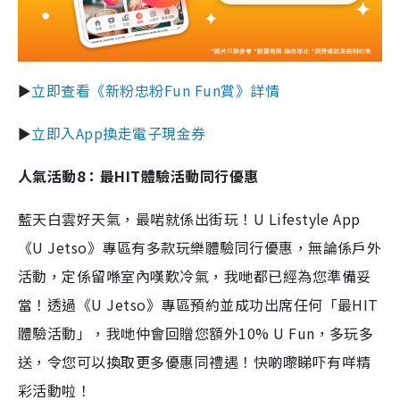
►
立即查看《新粉忠粉Fun Fun賞》詳情
►
立即入App換走電子現金券
人氣活動8：最HIT體驗活動同行優惠
藍天白雲好天氣，最啱就係出街玩！U Lifestyle App
《U Jetso》專區有多款玩樂體驗同行優惠，無論係戶外
活動，定係留喺室內嘆歎冷氣，我哋都已經為您準備妥
當！透過《U Jetso》專區預約並成功出席任何「最HIT
體驗活動」，我哋仲會回贈您額外10% U Fun，多玩多
送，令您可以換取更多優惠同禮遇！快啲嚟睇吓有咩精
彩活動啦！