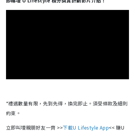
即睇埋 U Lifestyle 積分獎賞計劃影片介紹！
*禮遇數量有限，先到先得，換完即止。須受條款及細則
約束。
立即叫埋親朋好友一齊 >>
下載U Lifestyle App
<< 賺U