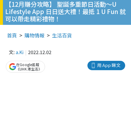
【12月賺分攻略】 聖誕多重節日活動～U
Lifestyle App 日日送大禮！最抵 1 U Fun 就
可以帶走精彩禮物！
首頁
購物情報
生活百貨
文:
a.Ki
2022.12.02
在Google追蹤
用 App 睇文
《UHK 港生活》