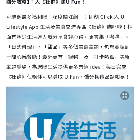
賺分攻略1：入《社群》賺U Fun！
可能係最多福利嘅「深度關注組」！即刻 Click 入 U
Lifestyle App 生活及美食交流專區《社群》睇吓啦！裡
面有唔少生活達人嘅分享食評心得，更雲集「咖啡」、
「日式料理」、「甜品」等多個美食主題，包您實搵到
一間心儀餐廳！最近更有「寵物」及「打卡熱點」等新
主題登場，為您嘅生活提供更多有趣 idea！每日完成
《社群》任務仲可以賺取 U Fun，儲分換禮品話咁易！