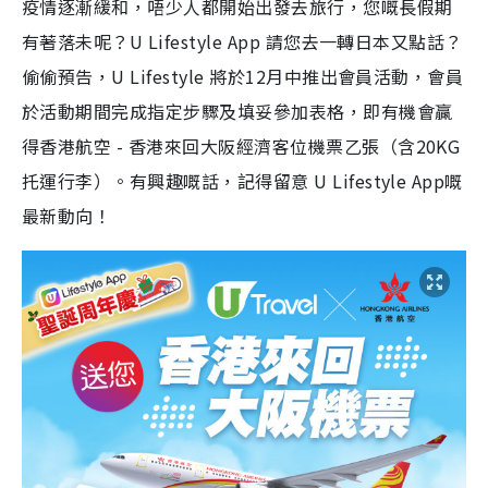
疫情逐漸緩和，唔少人都開始出發去旅行，您嘅長假期
有著落未呢？U Lifestyle App 請您去一轉日本又點話？
偷偷預告，U Lifestyle 將於12月中推出會員活動，會員
於活動期間完成指定步驟及填妥參加表格，即有機會贏
得香港航空 - 香港來回大阪經濟客位機票乙張（含20KG
托運行李）。有興趣嘅話，記得留意 U Lifestyle App嘅
最新動向！