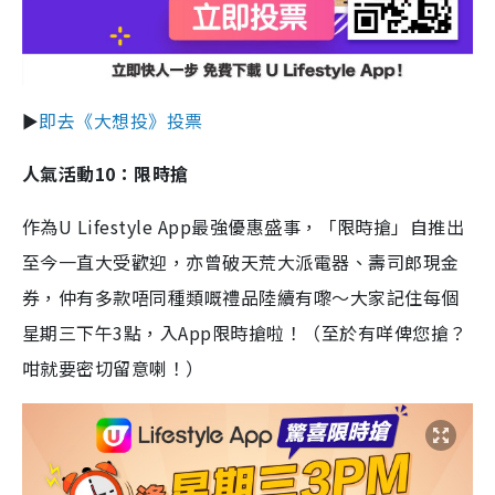
►
即去《大想投》投票
人氣活動10：限時搶
作為U Lifestyle App最強優惠盛事，「限時搶」自推出
至今一直大受歡迎，亦曾破天荒大派電器、壽司郎現金
券，仲有多款唔同種類嘅禮品陸續有嚟～大家記住每個
星期三下午3點，入App限時搶啦！（至於有咩俾您搶？
咁就要密切留意喇！）