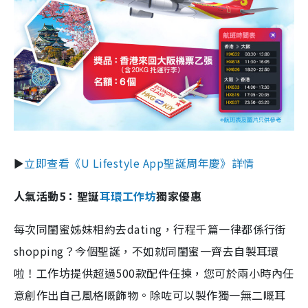
►
立即查看《U Lifestyle App聖誕周年慶》詳情
人氣活動5：聖誕
耳環工作坊
獨家優惠
每次同閨蜜姊妹相約去dating，行程千篇一律都係行街
shopping？今個聖誕，不如就同閨蜜一齊去自製耳環
啦！工作坊提供超過500款配件任揀，您可於兩小時內任
意創作出自己風格嘅飾物。除咗可以製作獨一無二嘅耳