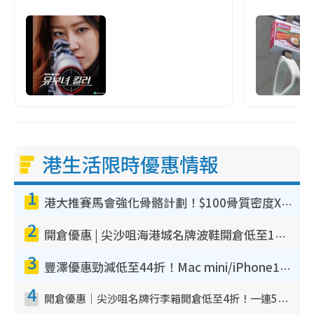
港生活限時優惠情報
1
港大推賽馬會強化骨骼計劃！$100骨質密度X光檢查 完成免費運動訓練送超市禮券！附參加資格
2
開倉優惠 | 尖沙咀海港城名牌波鞋開倉低至1折！On鞋$899起／Joy&Peace鞋履$98起
3
豐澤優惠勁減低至44折！Mac mini/iPhone17Pro大減價！廚房家電$220起
4
開倉優惠｜尖沙咀名牌行李箱開倉低至4折！一連5日 American Tourister/ace./Hallmark $200起！