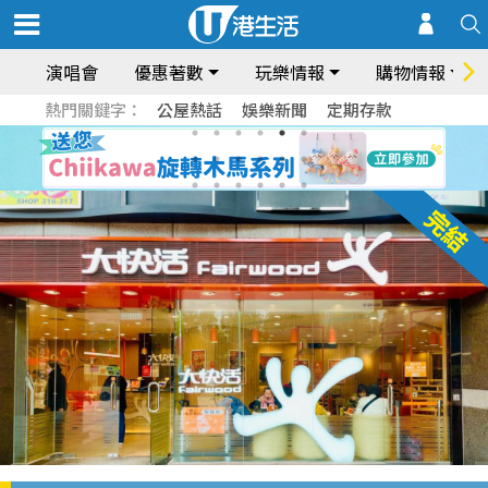
演唱會
優惠著數
玩樂情報
購物情報
熱門關鍵字：
公屋熱話
娛樂新聞
定期存款