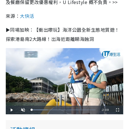
及餐廳保留更改優惠權利，U Lifestyle 概不負責。>>
來源：
大快活
►同場加映：【衝出嚟玩】海洋公園全新生態地質遊！
探索港島南2大路線！出海近距離睇海蝕洞
R
-
2:09
L
P
U
F
o
l
n
u
a
a
m
l
e
d
y
u
l
e
t
s
d
e
c
m
:
r