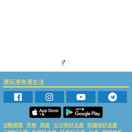
港玩港食港生活
活動展覽
市集
開倉
尖沙咀好去處
銅鑼灣好去處