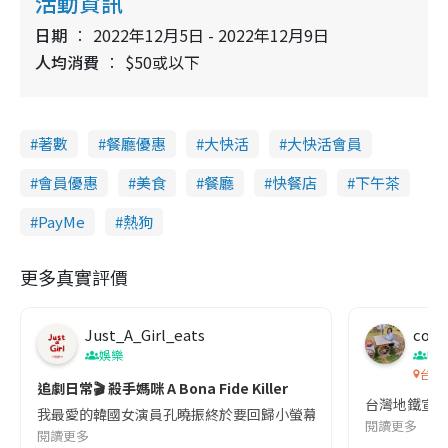
活動資訊
2
e
5
e
a
.
日期
2022年12月5日 - 2022年12月9日
n
1
2
i
人均消費
$50或以下
%
n
i
著數
餐廳優惠
大快活
大快活會員
n
g
會員優惠
美食
餐廳
快餐店
下午茶
T
PayMe
熱狗
i
m
更多真實評價
e
Just_A_Girl_eats
co c
娛樂
吹
台灣
追劇日常🎬 殺手媽咪 A Bona Fide Killer
台灣地鐵宣
我最愛的韓國女演員孔曉振終於要回歸小螢幕啦!這次的劇本改編自同名
閱讀更多
閱讀更多