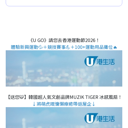
《U GO》請您去香港運動節2026！
體驗新興運動💦＋競技賽事💪＋100+運動用品攤位🔥
【送您🐯】韓國超人氣文創品牌MUZIK TIGER 冰感風扇！
↓將萌虎嘅慵懶療癒帶返屋企↓