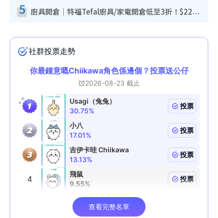
5
廚具開倉｜特福Tefal廚具/家電開倉低至3折！$220起買平底鍋/炒鑊/湯煲！電飯煲/吸塵機/燙斗$418起