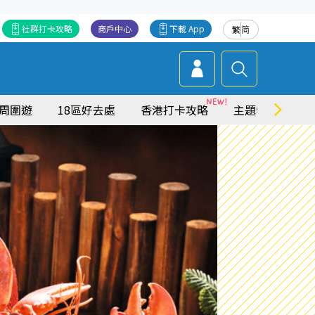
社群打卡攻略
商戶中心
下載 App
繁
简
周圍遊
18區好去處
香港打卡攻略
主題特集