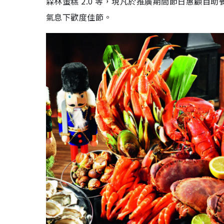
森林蛋糕 2.0 等，現凡於推廣期間節日惠顧自助
氣息下歡度佳節。