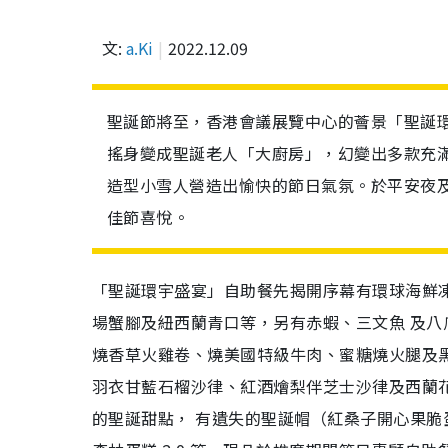
文:
a.Ki
2022.12.09
聖誕節將至，香港會議展覽中心的薈景「聖誕環宇盛
搖身變成聖誕老人「大廚房」，幻變出多款充
造型小雪人營造出愉快的節日氣氛。於平安夜
佳節喜悅。
「聖誕環宇盛宴」自助餐先揭開序幕有環球海鮮
場蟹腳及紐西蘭青口等，另有赤蝦、三文魚 及
燒香草火雞卷、燒美國特級牛肉、蜜糖燒火腿及
羽衣甘藍石榴沙律、紅酒燴梨伴芝士沙律及西蘭
的聖誕甜點， 有遺失的聖誕帽（紅桑子開心果脆