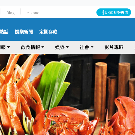
Blog
e-zone
U GO搵好去處
熱話
娛樂新聞
定期存款
情報
飲食情報
娛樂
社會
影片專區