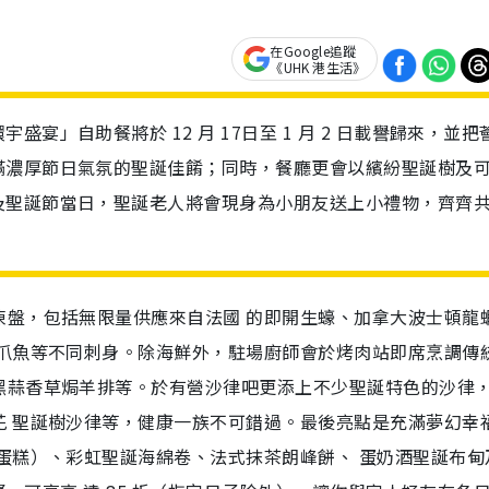
在Google追蹤
《UHK 港生活》
宴」自助餐將於 12 月 17日至 1 月 2 日載譽歸來，並把
滿濃厚節日氣氛的聖誕佳餚；同時，餐廳更會以繽紛聖誕樹及
及聖誕節當日，聖誕老人將會現身為小朋友送上小禮物，齊齊
凍盤，包括無限量供應來自法國 的即開生蠔、加拿大波士頓龍
八爪魚等不同刺身。除海鮮外，駐場廚師會於烤肉站即席烹調傳
黑蒜香草焗羊排等。於有營沙律吧更添上不少聖誕特色的沙律
花 聖誕樹沙律等，健康一族不可錯過。最後亮點是充滿夢幻幸
蛋糕）、彩虹聖誕海綿卷、法式抹茶朗峰餅、 蛋奶酒聖誕布甸