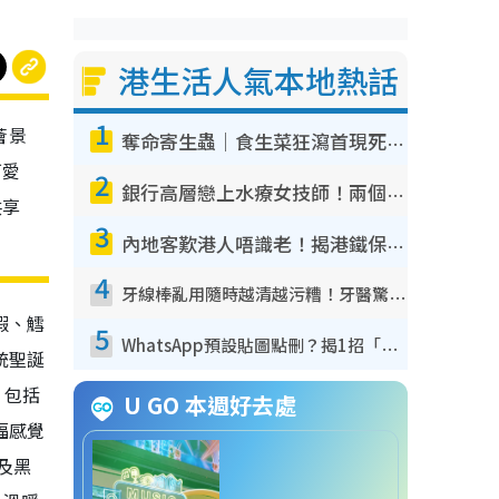
港生活人氣本地熱話
1
薈景
奪命寄生蟲｜食生菜狂瀉首現死者！疫潮惡化錄1.8萬宗病例 揭洗菜3大謬誤
可愛
2
銀行高層戀上水療女技師！兩個月借128萬驚覺「沉船」沉落火海 揭背後疑似邪教操控賣淫
共享
3
內地客歎港人唔識老！揭港鐵保鮮級冷氣 港人求放過：咪投訴
4
牙線棒亂用隨時越清越污糟！牙醫驚揭盲目過戶細菌恐致蛀牙：呢種先係日常真保養
蝦、鱈
5
WhatsApp預設貼圖點刪？揭1招「反向操作」還原簡潔介面 附3步實測教學
統聖誕
，包括
U GO 本週好去處
福感覺
及黑