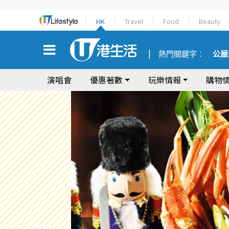
HK
Travel
Food
Beauty
熱門關鍵字：
公屋
演唱會
優惠著數
玩樂情報
購物