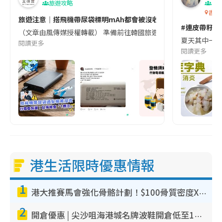
旅遊攻略
生
香港
旅遊注意｜搭飛機帶尿袋標明mAh都會被沒收😱出發前切記檢查「1
#連皮帶籽都
（文章由風傳媒授權轉載） 準備前往韓國旅遊的民眾，近期要特別留
夏天其中一種時
閱讀更多
閱讀更多
港生活限時優惠情報
1
港大推賽馬會強化骨骼計劃！$100骨質密度X光檢查 完成免費運動訓練送超市禮券！附參加資格
2
開倉優惠 | 尖沙咀海港城名牌波鞋開倉低至1折！On鞋$899起／Joy&Peace鞋履$98起