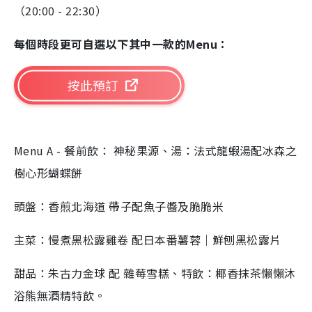
（20:00 - 22:30）
每個時段更可自選以下其中一款的Menu：
按此預訂
Menu A - 餐前飲： 神秘果源、湯：法式龍蝦湯配冰森之
樹心形蝴蝶餅
頭盤：香煎北海道 帶子配魚子醬及脆脆米
主菜：慢煮黑松露雞卷 配日本番薯蓉｜鮮刨黑松露片
甜品：朱古力金球 配 雜莓雪糕、特飲：椰香抹茶懶懶沐
浴熊無酒精特飲。