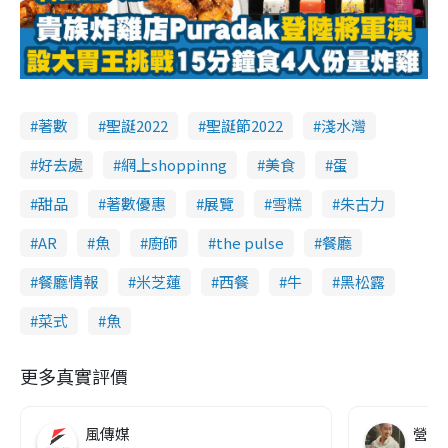
l
a
y
著數
聖誕2022
聖誕節2022
淺水灣
V
好去處
網上shoppinng
美食
蛋
甜品
著數優惠
展覽
雪糕
朱古力
i
AR
魚
廚師
the pulse
餐廳
d
餐廳情報
米芝蓮
西餐
牛
黑松露
e
菜式
魚
o
更多真實評價
風傳媒
營養教