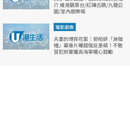
介 維港觀景台/紅磚古蹟/九龍公
園/室內遊樂場
電影劇集
夫妻的博弈花絮｜郭柏妍「淋咖
喱」幕後片曝超強反差萌！不敢
冒犯前輩獲高海寧暖心鼓勵