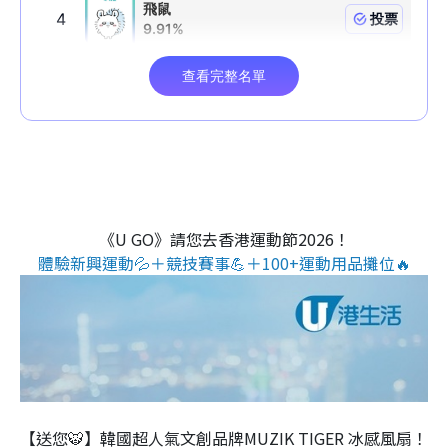
《U GO》請您去香港運動節2026！
體驗新興運動💦＋競技賽事💪＋100+運動用品攤位🔥
【送您🐯】韓國超人氣文創品牌MUZIK TIGER 冰感風扇！