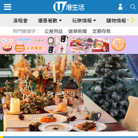
演唱會
優惠著數
玩樂情報
購物情報
熱門關鍵字：
公屋熱話
娛樂新聞
定期存款