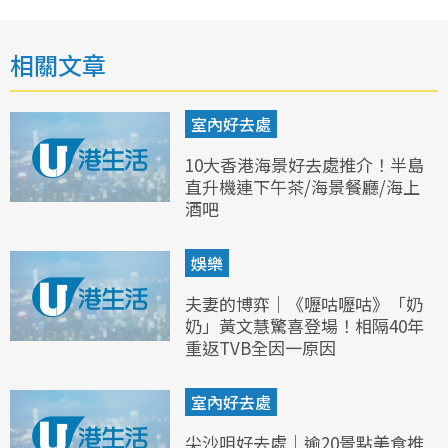
相關文章
室內好去處
10大香港海景好去處推介！半島
直升機連下午茶/海景餐廳/海上
酒吧
娛樂
夫妻的博弈｜《嚦咕嚦咕》「奶
奶」黃文慧驚喜登場！相隔40年
重返TVB全因一原因
室內好去處
尖沙咀好去處｜逾20景點美食推