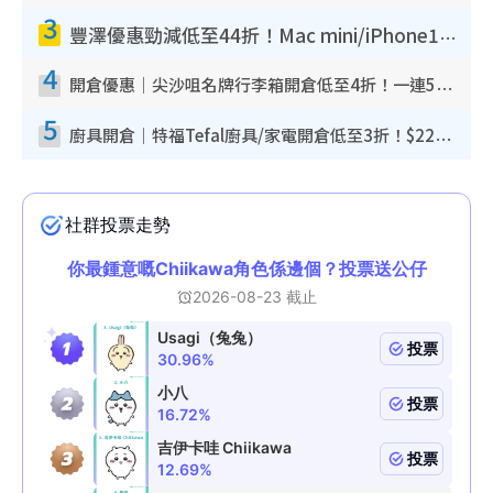
3
豐澤優惠勁減低至44折！Mac mini/iPhone17Pro大減價！廚房家電$220起
4
開倉優惠｜尖沙咀名牌行李箱開倉低至4折！一連5日 American Tourister/ace./Hallmark $200起！
5
廚具開倉｜特福Tefal廚具/家電開倉低至3折！$220起買平底鍋/炒鑊/湯煲！電飯煲/吸塵機/燙斗$418起