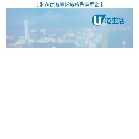
↓將萌虎嘅慵懶療癒帶返屋企↓