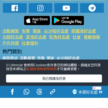
活動展覽
市集
開倉
尖沙咀好去處
銅鑼灣好去處
元朗好去處
荃灣好去處
旺角好去處
社會
餐廳情報
戶外郊遊
社會福利
熱門類別
網民熱話
活動展覽
市集
開倉
尖沙咀好去處
銅鑼灣好去處
元朗好去處
荃灣好去處
旺角好去處
社會
U Lifestyle 會使用Cookies來改善您的網站體驗，請確定您同意
接受本網站之
私隱政策和使用條款
才可繼續瀏覽。
餐廳情報
戶外郊遊
熱門標籤
我已閱讀及同意
#UGO搵好去處
#人氣活動推介
#美食社群熱話
#親子玩樂好去處
#ULifestyle應用程式
#限時搶
本週好去處
#UJetso禮物放送
#ULifestyle商戶中心
#著數
#網絡熱話
香港經濟日報版權所有©2026