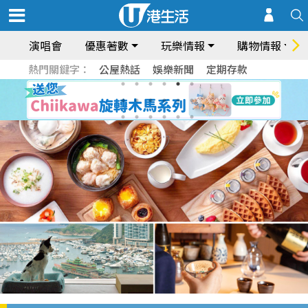
演唱會
優惠著數
玩樂情報
購物情報
熱門關鍵字：
公屋熱話
娛樂新聞
定期存款