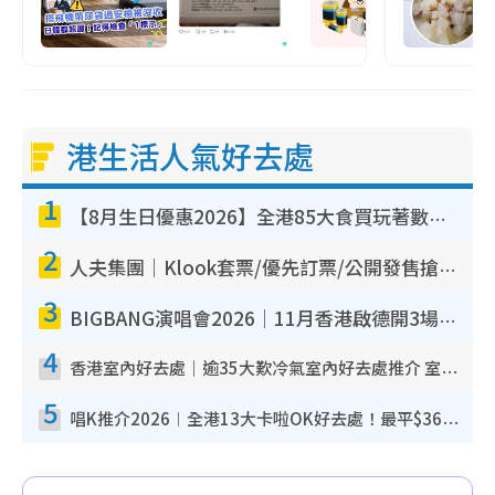
港生活人氣好去處
1
【8月生日優惠2026】全港85大食買玩著數攻略 自助餐/火鍋放題同行免費＋誠品/DONKI送現金券
2
人夫集團｜Klook套票/優先訂票/公開發售搶飛攻略！附票價.購票連結.場地座位表
3
BIGBANG演唱會2026｜11月香港啟德開3場！實名制VIP申請、優先購票攻略
4
香港室內好去處｜逾35大歎冷氣室內好去處推介 室內活動免費避雨無懼落雨
5
唱K推介2026︱全港13大卡啦OK好去處！最平$36起 日文K都有！(附地址+收費詳情)