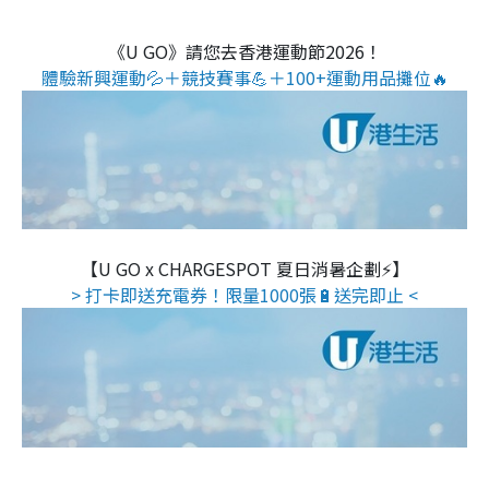
《U GO》請您去香港運動節2026！
體驗新興運動💦＋競技賽事💪＋100+運動用品攤位🔥
【U GO x CHARGESPOT 夏日消暑企劃⚡】
> 打卡即送充電券！限量1000張🔋送完即止 <