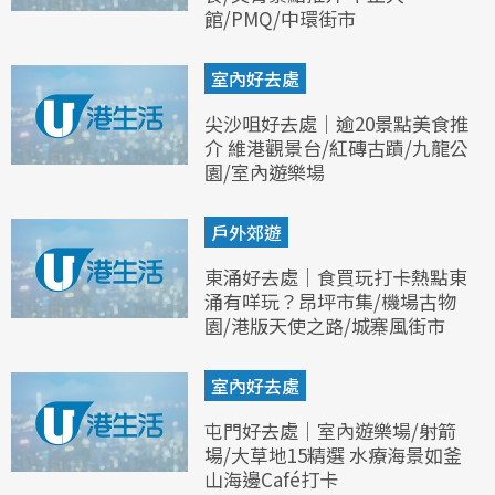
館/PMQ/中環街市
室內好去處
尖沙咀好去處｜逾20景點美食推
介 維港觀景台/紅磚古蹟/九龍公
園/室內遊樂場
戶外郊遊
東涌好去處｜食買玩打卡熱點東
涌有咩玩？昂坪市集/機場古物
園/港版天使之路/城寨風街市
室內好去處
屯門好去處｜室內遊樂場/射箭
場/大草地15精選 水療海景如釜
山海邊Café打卡