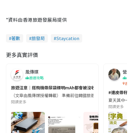
*資料由香港旅遊發展局提供
著數
旅發局
Staycation
更多真實評價
風傳媒
營養教
旅遊攻略
生
香港
旅遊注意｜搭飛機帶尿袋標明mAh都會被沒收😱出發前切記檢查「1
#連皮帶籽都
（文章由風傳媒授權轉載） 準備前往韓國旅遊的民眾，近期要特別留
夏天其中一種時
閱讀更多
閱讀更多