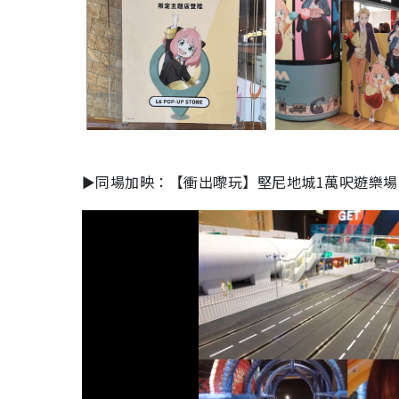
►同場加映：【衝出嚟玩】堅尼地城1萬呎遊樂場So