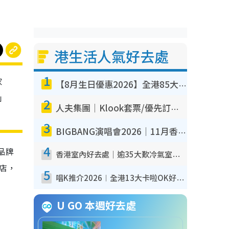
港生活人氣好去處
1
家
【8月生日優惠2026】全港85大食買玩著數攻略 自助餐/火鍋放題同行免費＋誠品/DONKI送現金券
」
2
人夫集團｜Klook套票/優先訂票/公開發售搶飛攻略！附票價.購票連結.場地座位表
3
BIGBANG演唱會2026｜11月香港啟德開3場！實名制VIP申請、優先購票攻略
4
品牌
香港室內好去處｜逾35大歎冷氣室內好去處推介 室內活動免費避雨無懼落雨
店，
5
唱K推介2026︱全港13大卡啦OK好去處！最平$36起 日文K都有！(附地址+收費詳情)
U GO 本週好去處