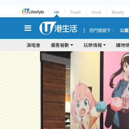
HK
Travel
Food
Beauty
熱門關鍵字：
公屋
演唱會
優惠著數
玩樂情報
購物