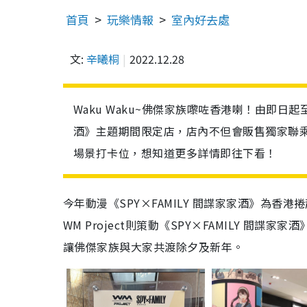
首頁
玩樂情報
室內好去處
文:
辛曦桐
2022.12.28
Waku Waku~佛傑家族嚟咗香港喇！由即日起
酒》主題期間限定店，店內不但會販售獨家聯乘
場景打卡位，想知道更多詳情即往下看！
今年動漫《
SPY×FAMILY
間諜家家酒》為香港捲
WM Project
則策動《
SPY×FAMILY
間諜家家酒
讓佛傑家族與大家共渡除夕及新年。