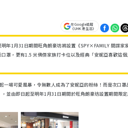
在Google追蹤
《UHK 港生活》
至明年1月31日期間旺角朗豪坊將設置《SPY×FAMILY 間諜家
口罩，更有1.5 米佛傑家族打卡位以及經典「安妮亞喜歡這個
起一場可愛風暴，令無數人成為了安妮亞的粉絲！而是次口罩
》，並由即日起至明年
1
月
31
日期間於旺角朗豪坊設置期間限定