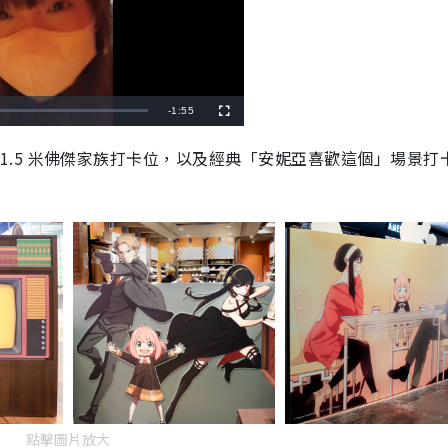
R
-
1:55
F
u
l
e
l
1.5
米佛傑家族打卡位，以及經典「安妮亞喜歡這個」場景打
s
c
m
r
e
e
a
n
i
n
i
n
g
T
i
點擊圖片放大
m