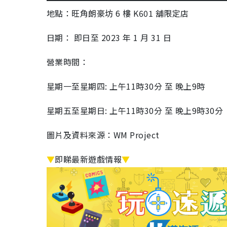
地點：旺角朗豪坊
6
樓
K601
舖限定店
日期：
即日至
2023
年
1
月
31
日
營業時間：
星期一至星期四
:
上午
11
時
30
分 至 晚上
9
時
星期五至星期日
:
上午
11
時
30
分 至 晚上
9
時
30
分
圖片及資料來源：WM Project
▼
即睇最新遊戲情報
▼