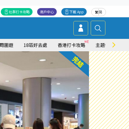
社群打卡攻略
商戶中心
下載 App
繁
简
周圍遊
18區好去處
香港打卡攻略
主題特集