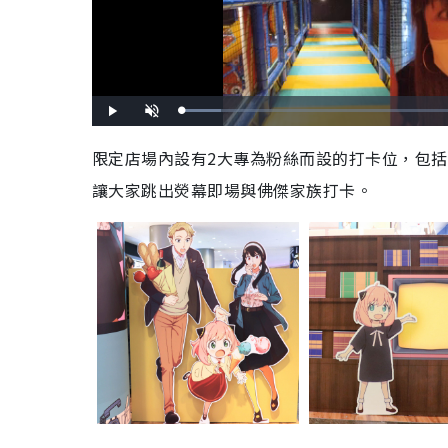
L
P
U
o
l
n
a
a
m
d
y
u
限定店場內設有
2
大專為粉絲而設的打卡位，包括
e
t
d
e
:
讓大家跳出熒幕即場與佛傑家族打卡。
9
.
3
9
%