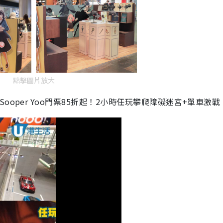
點擊圖片放大
oper Yoo門票85折起！2小時任玩攀爬障礙迷宮+單車激戰