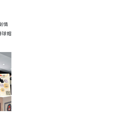
劇情
棒球帽