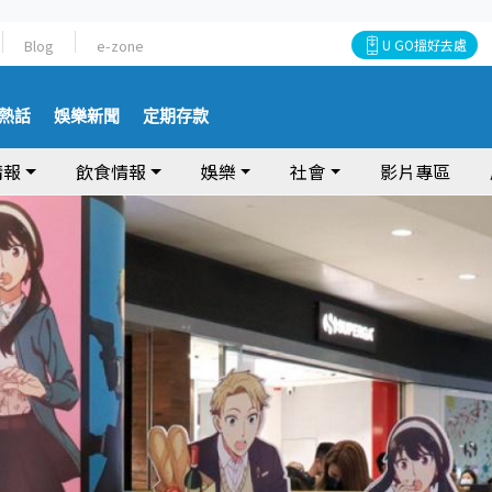
Blog
e-zone
U GO搵好去處
熱話
娛樂新聞
定期存款
情報
飲食情報
娛樂
社會
影片專區