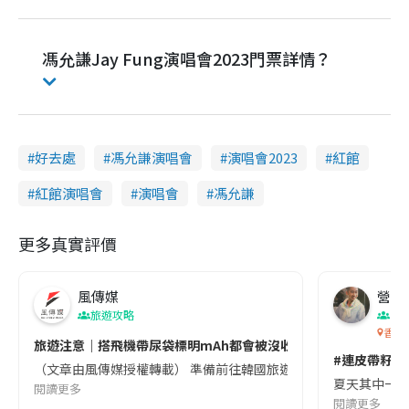
馮允謙Jay Fung演唱會2023門票詳情？
好去處
馮允謙演唱會
演唱會2023
紅館
紅館演唱會
演唱會
馮允謙
更多真實評價
風傳媒
營養教
旅遊攻略
生
香港
旅遊注意｜搭飛機帶尿袋標明mAh都會被沒收😱出發前切記檢查「1
#連皮帶籽都
（文章由風傳媒授權轉載） 準備前往韓國旅遊的民眾，近期要特別留
夏天其中一種時
閱讀更多
閱讀更多