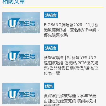
相關文章
演唱會
BIGBANG演唱會2026｜11月香
港啟德開3場！實名制VIP申請、
優先購票攻略
演唱會
藝聲演唱會 | SJ藝聲 YESUNG
巡迴演唱會 香港站 2026優先購
票/公開發售日期/票價/場地/座
位表一覽
娛樂
資深演員黎彼得離世享年76歲
由鍾志光證實死訊 填詞界鬼才
傳奇落幕