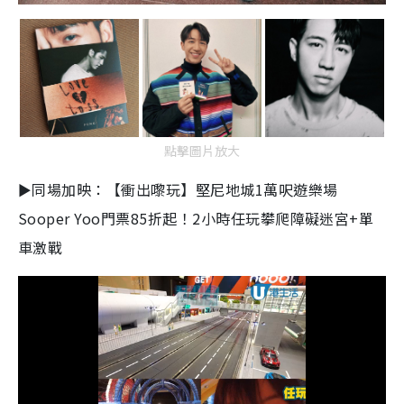
點擊圖片放大
►同場加映：【衝出嚟玩】堅尼地城1萬呎遊樂場
Sooper Yoo門票85折起！2小時任玩攀爬障礙迷宮+單
車激戰