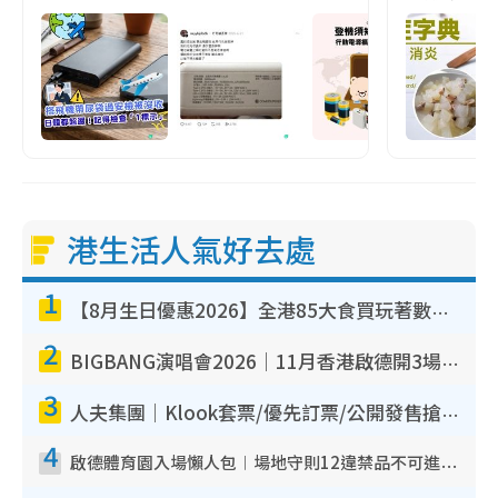
港生活人氣好去處
1
【8月生日優惠2026】全港85大食買玩著數攻略 自助餐/火鍋放題同行免費＋誠品/DONKI送現金券
2
BIGBANG演唱會2026｜11月香港啟德開3場！實名制VIP申請、優先購票攻略
3
人夫集團｜Klook套票/優先訂票/公開發售搶飛攻略！附票價.購票連結.場地座位表
4
啟德體育園入場懶人包︱場地守則12違禁品不可進場准帶細水樽但全場禁樽蓋！應援牌有限制！