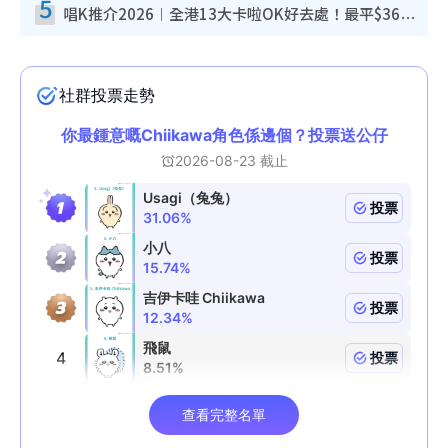
5
唱K推介2026︱全港13大卡啦OK好去處！最平$36起 日文K都有！(附地址+收費詳情)