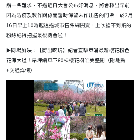
謂一票難求，不過近日大會公布好消息，將會釋出早前
因為防疫及製作關係而暫時保留未作出售的門票，於2月
16日早上10時起透過城市售票網開賣，上次搶不到飛的
粉絲記得把握最後機會啦！
►同場加映：【衝出嚟玩】記者直擊東涌最新櫻花粉色
花海大道！昂坪纜車下80棵櫻花樹唯美盛開（附地點
+交通詳情）