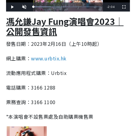
R
-
2:04
L
P
U
F
o
l
n
u
a
a
m
l
e
馮允謙Jay Fung演唱會2023｜
d
y
u
l
e
t
s
d
e
c
m
:
r
公開發售資訊
2
e
6
e
a
.
n
1
3
發售日期：2023年2月16日（上午10時起）
i
%
n
網上購票：
www.urbtix.hk
i
n
流動應用程式購票：Urbtix
g
電話購票：3166 1288
T
i
票務查詢：3166 1100
m
*本演唱會不設售票處及自助購票機售票
e