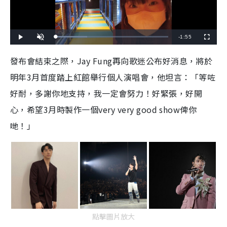
R
-
1:55
L
P
U
F
o
l
n
u
a
a
m
l
e
d
y
u
l
發布會結束之際，Jay Fung再向歌迷公布好消息，將於
e
t
s
d
e
c
m
:
r
明年3月首度踏上紅館舉行個人演唱會，他坦言：「等咗
2
e
8
e
a
.
n
1
好耐，多謝你地支持，我一定會努力！好緊張，好開
7
i
%
心，希望3月時製作一個very very good show俾你
n
哋！」
i
n
g
T
i
m
點擊圖片放大
e