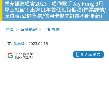
馮允謙演唱會2023｜唱作歌手Jay Fung 3月
登上紅館！出道11年首個紅館個唱(門票詳情/
座位表/公開售票/信用卡優先訂票不斷更新)
首頁
玩樂情報
活動展覽
文:
黃卓瑩
2023.02.15
在Google追蹤
用 App 睇文
《UHK 港生活》