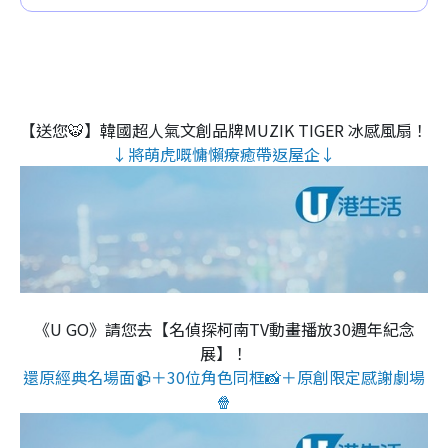
【送您🐯】韓國超人氣文創品牌MUZIK TIGER 冰感風扇！
↓將萌虎嘅慵懶療癒帶返屋企↓
《U GO》請您去【名偵探柯南TV動畫播放30週年紀念
展】！
還原經典名場面📹＋30位角色同框📸＋原創限定感謝劇場
🍿