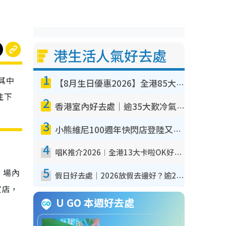
港生活人氣好去處
1
其中
【8月生日優惠2026】全港85大食買玩著數攻略 自助餐/火鍋放題同行免費＋誠品/DONKI送現金券
往下
2
香港室內好去處｜逾35大歎冷氣室內好去處推介 室內活動免費避雨無懼落雨
3
小熊維尼100週年快閃店登陸又一城 重現百畝森林經典場景／獨家限定盲盒登場／專屬DIY香水
4
唱K推介2026︱全港13大卡啦OK好去處！最平$36起 日文K都有！(附地址+收費詳情)
5
！場內
假日好去處｜2026放假去邊好？逾20放假好去處郊外/秘景 休閒半日或一日遊
定店，
U GO 本週好去處