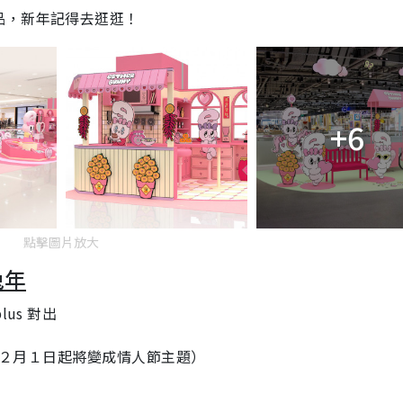
品，新年記得去逛逛！
g
T
i
m
+6
e
點擊圖片放大
兔年
lus
對出
２月１日起將變成情人節主題）