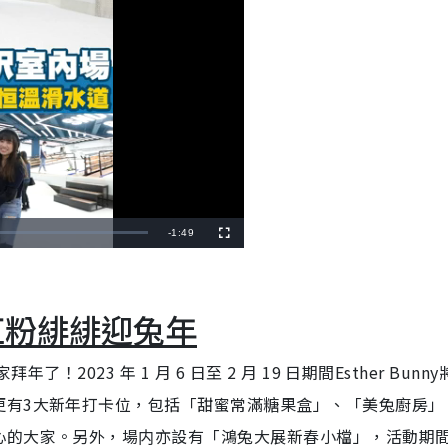
R
-
1:49
F
u
l
e
l
s
c
m
r
e
紅粉緋緋迎兔年
e
a
n
i
家拜年了！
2023
年
1
月
6
日至
2
月
19
日期間
Esther Bunny
n
更有
3
大新年打卡位，包括「甜蜜常滿糖果盒」、「美兔廚房」
i
心的大家。另外，場内亦設有「鴻兔大展新春小檔」，活動期
n