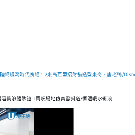
登陸銅鑼灣時代廣場！2米高巨型招財貓造型米奇、唐老鴨/Disn
雪衝浪體驗館 1萬呎場地仿真雪斜道/恒溫暖水衝浪