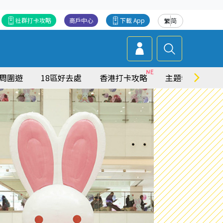
社群打卡攻略
商戶中心
下載 App
繁
简
周圍遊
18區好去處
香港打卡攻略
主題特集