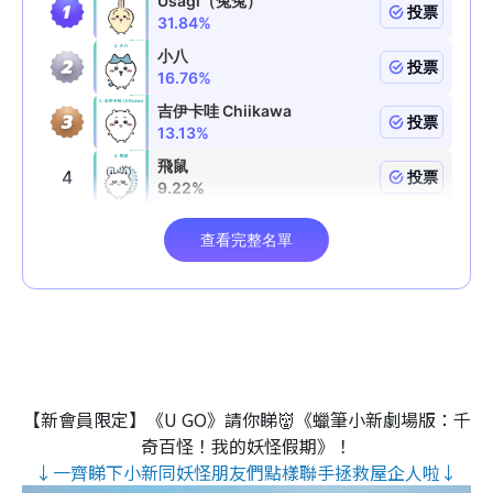
【新會員限定】《U GO》請你睇👹《蠟筆小新劇場版：千
奇百怪！我的妖怪假期》！
↓一齊睇下小新同妖怪朋友們點樣聯手拯救屋企人啦↓