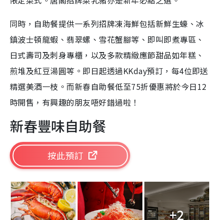
限定菜式。唐閣招牌菜乳豬亦是新年必點之選。
同時，自助餐提供一系列招牌凍海鮮包括新鮮生蠔、冰
鎮波士頓龍蝦、翡翠螺、雪花蟹腳等、即叫即煮專區、
日式壽司及刺身專櫃，以及多款精緻應節甜品如年糕、
煎堆及紅豆湯圓等。即日起透過KKday預訂，每4位即送
精選美酒一枝。而新春自助餐低至75折優惠將於今日12
時開售，有興趣的朋友唔好錯過啦！
新春豐味自助餐
按此預訂
+2