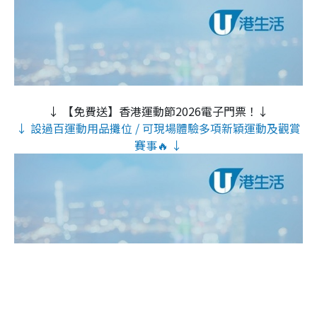
↓ 【免費送】香港運動節2026電子門票！↓
↓ 設過百運動用品攤位 / 可現場體驗多項新穎運動及觀賞
賽事🔥 ↓