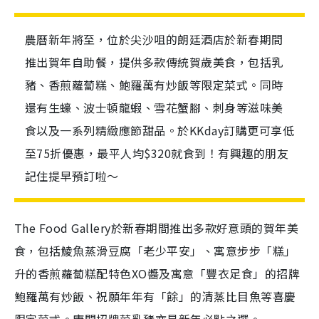
農曆新年將至，位於尖沙咀的朗廷酒店於新春期間
推出賀年自助餐，提供多款傳統賀歲美食，包括乳
豬、香煎蘿蔔糕、鮑羅萬有炒飯等限定菜式。同時
還有生蠔、波士頓龍蝦、雪花蟹腳、刺身等滋味美
食以及一系列精緻應節甜品。於KKday訂購更可享低
至75折優惠，最平人均$320就食到！有興趣的朋友
記住提早預訂啦～
The Food Gallery於新春期間推出多款好意頭的賀年美
食，包括鯪魚蒸滑豆腐「老少平安」、寓意步步「糕」
升的香煎蘿蔔糕配特色XO醬及寓意「豐衣足食」的招牌
鮑羅萬有炒飯、祝願年年有「餘」的清蒸比目魚等喜慶