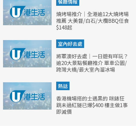
餐廳情報
燒烤場推介｜全港逾12大燒烤場
推薦 大美督/白石/大欖BBQ任食
$148起
室內好去處
將軍澳好去處｜一日遊有咩玩？
逾20大景點餐廳推介 單車公園/
跨灣大橋/最大室內溜冰場
熱話
香港機場搭的士遇黑的 咪錶狂
跳未過紅隧已爆$400 樓主做1事
即減價