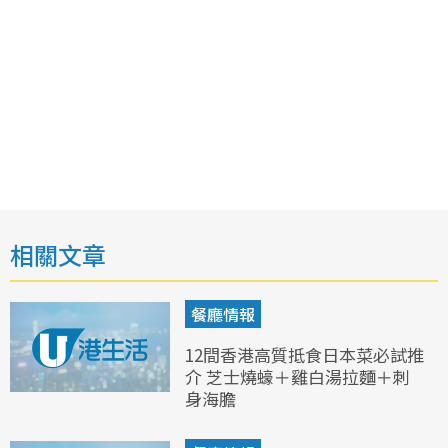
相關文章
餐廳情報
12間香港高質抵食日本菜必試推
介 芝士燒蠔＋雞白湯拉麵＋刺
身海膽