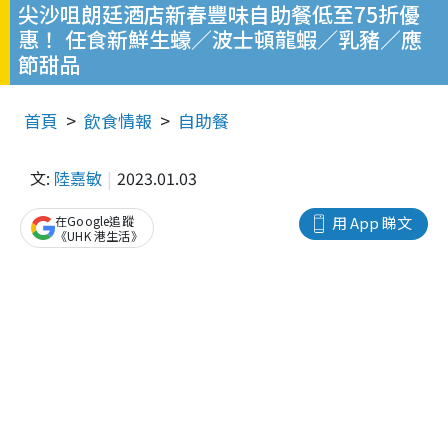
尖沙咀朗廷酒店新春豐味自助餐低至75折優
惠！ 任食新鮮生蠔／波士頓龍蝦／乳豬／應
節甜品
首頁
飲食情報
自助餐
文:
陸嘉敏
2023.01.03
在Google追蹤
用 App 睇文
《UHK 港生活》