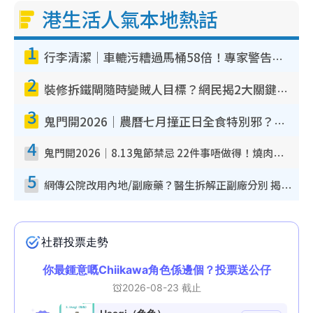
港生活人氣本地熱話
1
行李清潔｜車轆污糟過馬桶58倍！專家警告忌用酒精抹 教1招免污手除菌
2
裝修拆鐵閘隨時變賊人目標？網民揭2大關鍵用途：裝新式等於白裝？附新舊鐵閘分別
3
鬼門開2026｜農曆七月撞正日全食特別邪？專家警告切忌做一事！揭4大禁忌+2招保平安
4
鬼門開2026｜8.13鬼節禁忌 22件事唔做得！燒肉、刺身要少食？半夜勿吹口哨/打呢個電話
5
網傳公院改用內地/副廠藥？醫生拆解正副廠分別 揭4類人換藥隨時出事