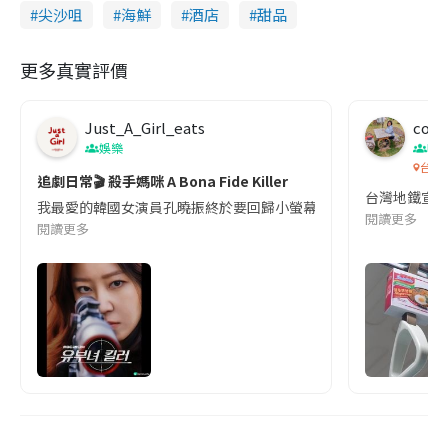
尖沙咀
海鮮
酒店
甜品
更多真實評價
Just_A_Girl_eats
co c
娛樂
吹
台灣
追劇日常🎬 殺手媽咪 A Bona Fide Killer
台灣地鐵宣
我最愛的韓國女演員孔曉振終於要回歸小螢幕啦!這次的劇本改編自同名
閱讀更多
閱讀更多