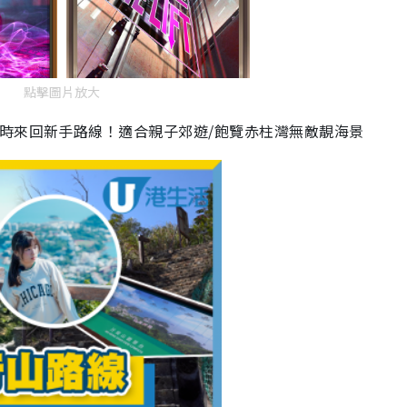
點擊圖片放大
時來回新手路線！適合親子郊遊/飽覽赤柱灣無敵靚海景