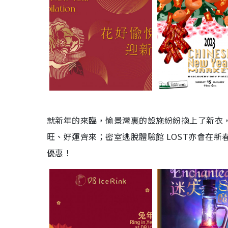
就新年的來臨，愉景灣裏的設施紛紛換上了新衣
旺、好運齊來；密室逃脫體驗館
LOST
亦會在新
優惠！