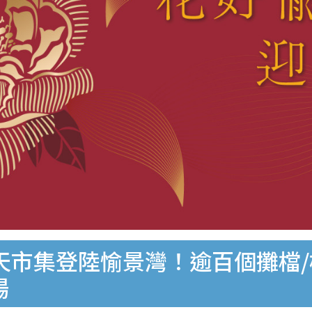
露天市集登陸愉景灣！逾百個攤檔
場