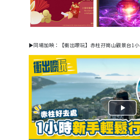
►同場加映：【衝出嚟玩】赤柱孖崗山觀景台1小
P
l