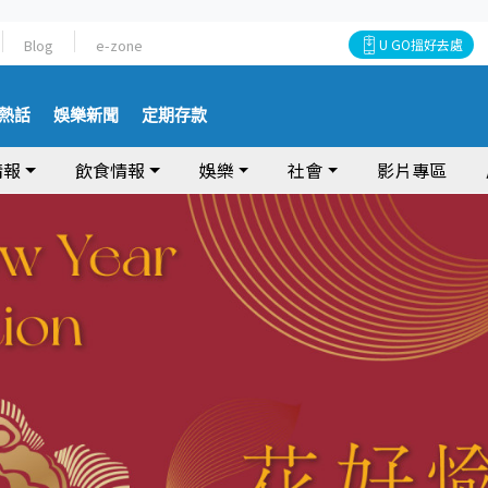
Blog
e-zone
U GO搵好去處
熱話
娛樂新聞
定期存款
情報
飲食情報
娛樂
社會
影片專區