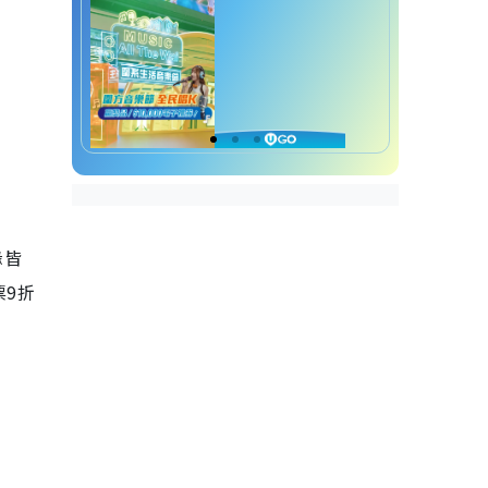
緣皆
票
9
折