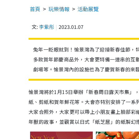
首頁
玩樂情報
活動展覽
文:
李紫彤
2023.01.07
兔年一眨眼就到！愉景灣為了迎接新春佳節，
多款賀年節慶商品外，大會更特備一連串的互
劇場等。愉景灣內的設施也為了慶賀新春的來
愉景灣將於
1
月
15
日舉辦「新春周日露天市集」
紙、剪紙和賀年鮮花等。大會亦特別安排了一系
大家合照外，大家更可以帶上小朋友畫上臉部彩
年獸的故事，並觀賞以日式「紙芝居」的紙製幻