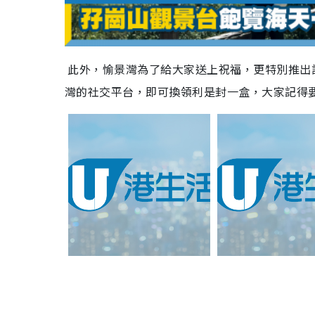
a
y
V
此外，愉景灣為了給大家送上祝福，更特別推出
灣的社交平台，即可換領利是封一盒，大家記得
i
d
e
o