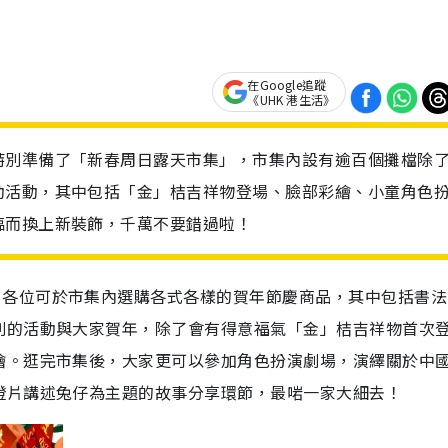
在Google追蹤
《UHK 港生活》
特別準備了「新春周日露天市集」，市集內設有逾百個攤檔除
動活動，其中包括「金」桔吉祥物登場、臉部彩繪、小童角色
臨而換上新裝飾，千萬不要錯過啦！
，各位可於市集內選購各式各樣的賀年節慶商品，其中包括書法
列的活動與大家賀年，除了會有得意福氣「金」桔吉祥物首次
繪。逛完市集後，大家更可以參加角色扮演劇場，演繹關於中
燈片講述兔仔為主題的故事分享環節，最啱一家大細去！