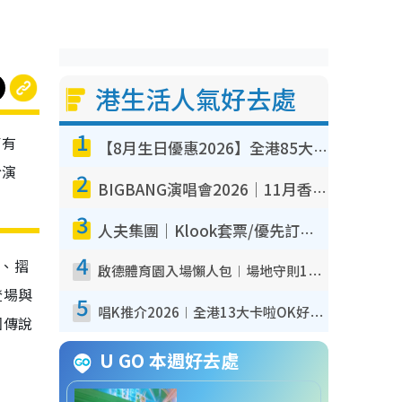
港生活人氣好去處
1
了有
【8月生日優惠2026】全港85大食買玩著數攻略 自助餐/火鍋放題同行免費＋誠品/DONKI送現金券
扮演
2
BIGBANG演唱會2026｜11月香港啟德開3場！實名制VIP申請、優先購票攻略
3
人夫集團｜Klook套票/優先訂票/公開發售搶飛攻略！附票價.購票連結.場地座位表
4
、摺
啟德體育園入場懶人包︱場地守則12違禁品不可進場准帶細水樽但全場禁樽蓋！應援牌有限制！
登場與
5
唱K推介2026︱全港13大卡啦OK好去處！最平$36起 日文K都有！(附地址+收費詳情)
國傳說
U GO 本週好去處