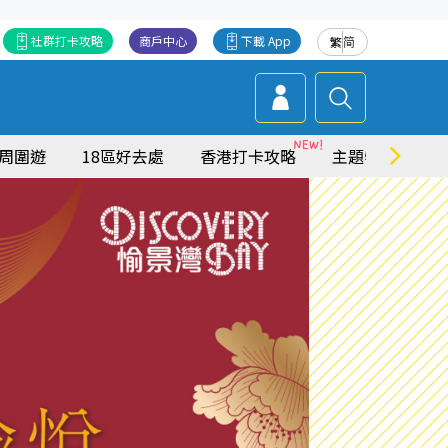
社群打卡攻略
商戶中心
下載 App
繁
简
周圍遊
18區好去處
香港打卡攻略
主題特集