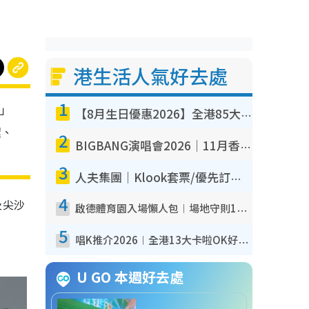
港生活人氣好去處
1
e」
【8月生日優惠2026】全港85大食買玩著數攻略 自助餐/火鍋放題同行免費＋誠品/DONKI送現金券
環、
2
BIGBANG演唱會2026｜11月香港啟德開3場！實名制VIP申請、優先購票攻略
3
人夫集團｜Klook套票/優先訂票/公開發售搶飛攻略！附票價.購票連結.場地座位表
4
及尖沙
啟德體育園入場懶人包︱場地守則12違禁品不可進場准帶細水樽但全場禁樽蓋！應援牌有限制！
5
唱K推介2026︱全港13大卡啦OK好去處！最平$36起 日文K都有！(附地址+收費詳情)
U GO 本週好去處