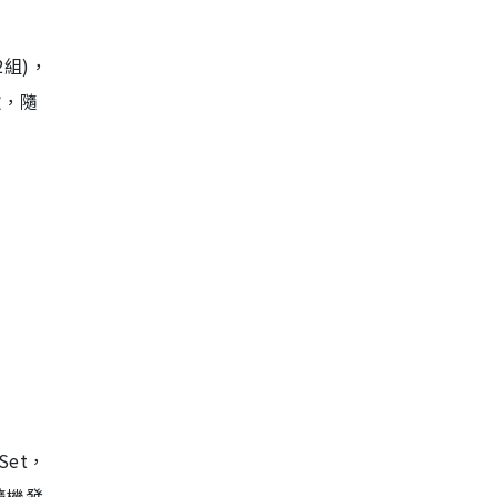
2組)，
款，隨
Set，
，隨機發