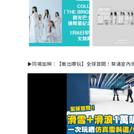
►同場加映：【衝出嚟玩】全球首間！葵涌室內滑