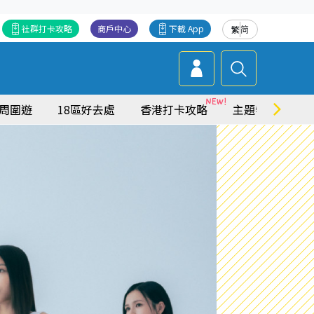
社群打卡攻略
商戶中心
下載 App
繁
简
周圍遊
18區好去處
香港打卡攻略
主題特集