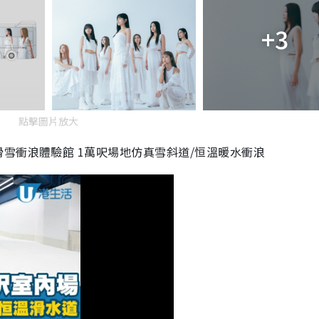
+3
點擊圖片放大
雪衝浪體驗館 1萬呎場地仿真雪斜道/恒溫暖水衝浪