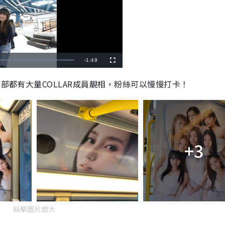
R
-
1:49
F
u
l
e
l
內部都有大量COLLAR成員靚相，粉絲可以慢慢打卡！
s
c
m
r
e
e
a
n
i
n
+3
i
n
g
T
點擊圖片放大
i