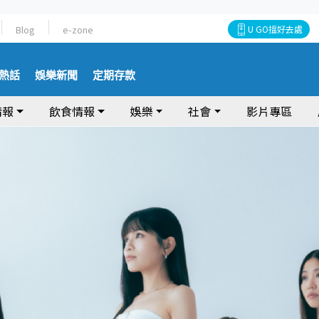
Blog
e-zone
U GO搵好去處
熱話
娛樂新聞
定期存款
情報
飲食情報
娛樂
社會
影片專區