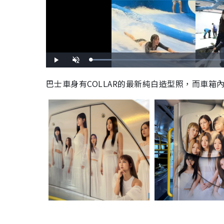
L
P
U
o
l
n
a
a
m
d
y
u
巴士車身有COLLAR的最新純白造型照，而車箱
e
t
d
e
:
9
.
9
1
%