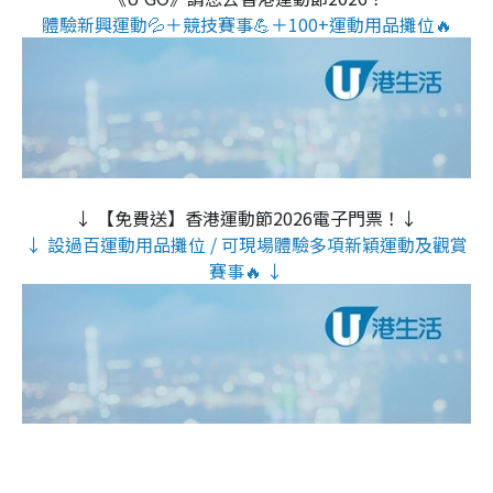
體驗新興運動💦＋競技賽事💪＋100+運動用品攤位🔥
↓ 【免費送】香港運動節2026電子門票！↓
↓ 設過百運動用品攤位 / 可現場體驗多項新穎運動及觀賞
賽事🔥 ↓