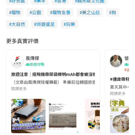
好去處
美孚
香港
饒宗頤文化館
寵物
公園
寵物友善
美之山丘
狗
大自然
郊遊遠足
玩樂
更多真實評價
風傳媒
營養教
旅遊攻略
生
香港
旅遊注意｜搭飛機帶尿袋標明mAh都會被沒收😱出發前切記檢查「1
#連皮帶籽都
（文章由風傳媒授權轉載） 準備前往韓國旅遊的民眾，近期要特別留
夏天其中一種時
閱讀更多
閱讀更多