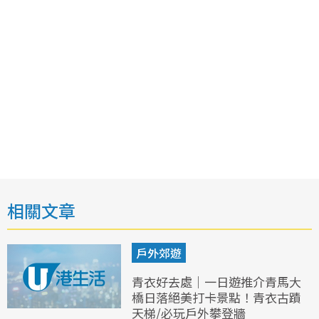
相關文章
戶外郊遊
青衣好去處｜一日遊推介青馬大
橋日落絕美打卡景點！青衣古蹟
天梯/必玩戶外攀登牆