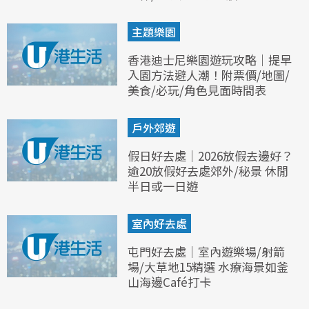
主題樂園
香港迪士尼樂園遊玩攻略｜提早
入園方法避人潮！附票價/地圖/
美食/必玩/角色見面時間表
戶外郊遊
假日好去處｜2026放假去邊好？
逾20放假好去處郊外/秘景 休閒
半日或一日遊
室內好去處
屯門好去處｜室內遊樂場/射箭
場/大草地15精選 水療海景如釜
山海邊Café打卡