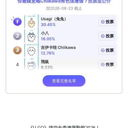
《U GO》請您去香港運動節2026！