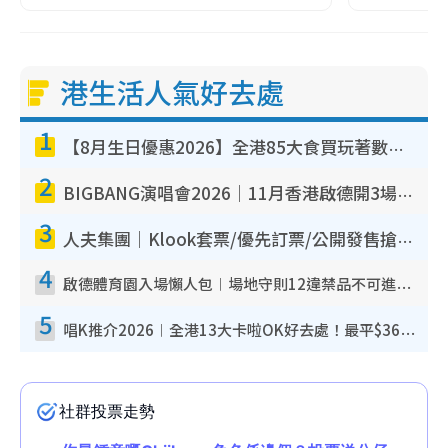
港生活人氣好去處
1
【8月生日優惠2026】全港85大食買玩著數攻略 自助餐/火鍋放題同行免費＋誠品/DONKI送現金券
2
BIGBANG演唱會2026｜11月香港啟德開3場！實名制VIP申請、優先購票攻略
3
人夫集團｜Klook套票/優先訂票/公開發售搶飛攻略！附票價.購票連結.場地座位表
4
啟德體育園入場懶人包︱場地守則12違禁品不可進場准帶細水樽但全場禁樽蓋！應援牌有限制！
5
唱K推介2026︱全港13大卡啦OK好去處！最平$36起 日文K都有！(附地址+收費詳情)