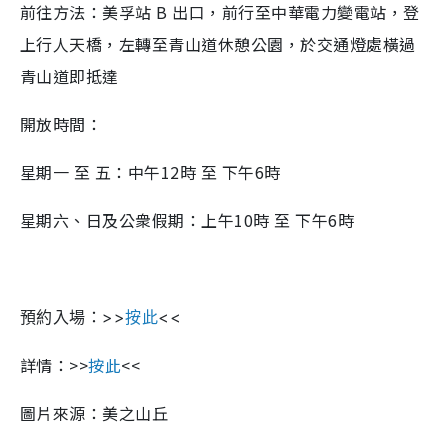
前往方法：美孚站 B 出口，前行至中華電力變電站，登
上行人天橋，左轉至青山道休憩公園，於交通燈處橫過
青山道即抵達
開放時間：
星期一 至 五：中午12時 至 下午6時
星期六、日及公衆假期：上午10時 至 下午6時
預約入場：>>
按此
<<
詳情：>>
按此
<<
圖片來源：美之山丘