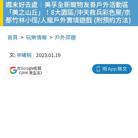
週末好去處｜美孚全新寵物友善戶外活動區
「美之山丘」！8大園區/沖天救兵彩色屋/京
都竹林小徑/人寵戶外實境遊戲 (附預約方法)
首頁
玩樂情報
戶外郊遊
文:
辛曦桐
2023.01.19
在Google追蹤
用 App 睇文
《UHK 港生活》