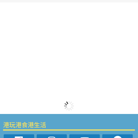
港玩港食港生活