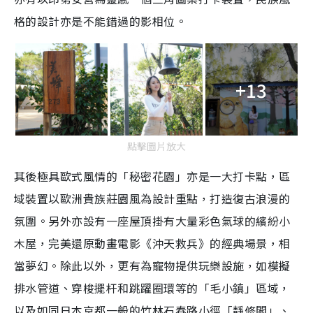
格的設計亦是不能錯過的影相位。
+13
點擊圖片放大
其後極具歐式風情的「秘密花園」亦是一大打卡點，區
域裝置以歐洲貴族莊園風為設計重點，打造復古浪漫的
氛圍。另外亦設有一座屋頂掛有大量彩色氣球的繽紛小
木屋，完美還原動畫電影《沖天救兵》的經典場景，相
當夢幻。除此以外，更有為寵物提供玩樂設施，如模擬
排水管道、穿梭擺杆和跳躍圈環等的「毛小鎮」區域，
以及如同日本京都一般的竹林石春路小徑「靜修閣」、