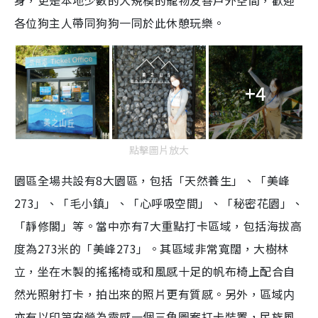
身，更是本地少數的大規模的寵物友善戶外空間，歡迎
各位狗主人帶同狗狗一同於此休憩玩樂。
+4
點擊圖片放大
園區全場共設有8大園區，包括「天然養生」、「美峰
273」、「毛小鎮」、「心呼吸空間」、「秘密花園」、
「靜修閣」等。當中亦有7大重點打卡區域，包括海拔高
度為273米的「美峰273」。其區域非常寬闊，大樹林
立，坐在木製的搖搖椅或和風感十足的帆布椅上配合自
然光照射打卡，拍出來的照片更有質感。另外，區域内
亦有以印第安營為靈感一個三角圖案打卡裝置，民族風