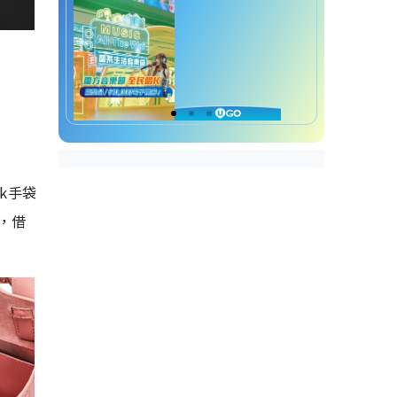
k手袋
，借