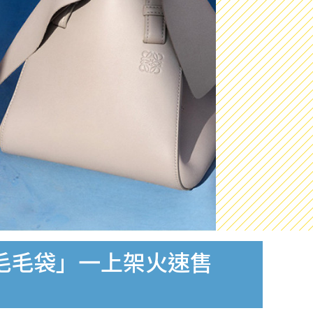
「毛毛袋」一上架火速售