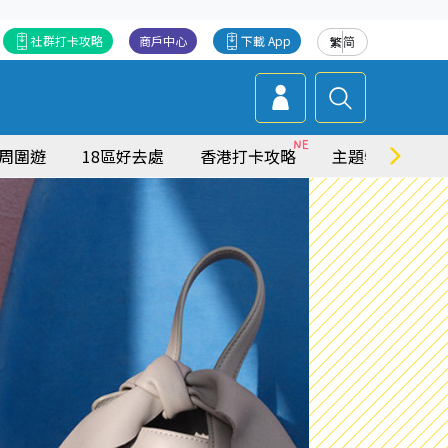
社群打卡攻略
商戶中心
下載 App
繁
简
周圍遊
18區好去處
香港打卡攻略
主題特集