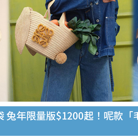
袋 兔年限量版$1200起！呢款