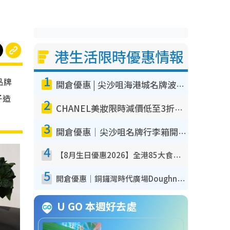
港生活限時優惠情報
1
品牌
開倉優惠 | 尖沙咀海港城名牌波鞋開倉低至1折！On鞋$899起／Joy&Peace鞋履$98起
子造
2
CHANEL美妝限時減價低至3折！人氣粉底/唇膏/精華液低至$275！COCO香水都有平
3
開倉優惠｜尖沙咀名牌行李箱開倉低至4折！一連5日 American Tourister/ace./Hallmark $200起！
4
【8月生日優惠2026】全港85大食買玩著數攻略 自助餐/火鍋放題同行免費＋誠品/DONKI送現金券
5
開倉優惠｜銅鑼灣時代廣場Doughnut/Campo Marzio開倉低至1折！背囊、書包、手袋劈價$200起
U GO 本週好去處