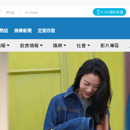
Blog
e-zone
U GO搵好去處
熱話
娛樂新聞
定期存款
情報
飲食情報
娛樂
社會
影片專區