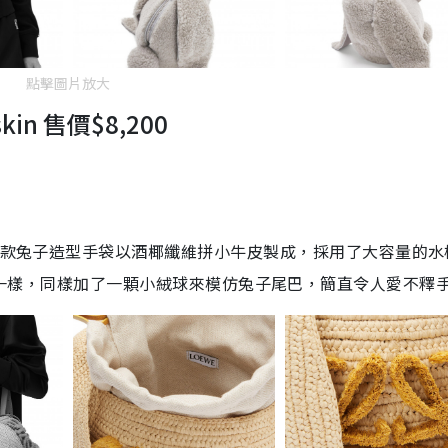
點擊圖片放大
lfskin 售價$8,200
 這款兔子造型手袋以酒椰纖維拼小牛皮製成，採用了大容量的水
rling 」一樣，同樣加了一顆小絨球來模仿兔子尾巴，簡直令人愛不釋