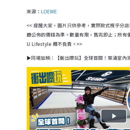
來源：
LOEWE
<< 提醒大家，圖片只供參考，實際款式視乎分
廳公佈的價錢為準。數量有限，售完即止；所有
U Lifestyle 概不負責。>>
►同場加映：【衝出嚟玩】全球首間！葵涌室內滑
P