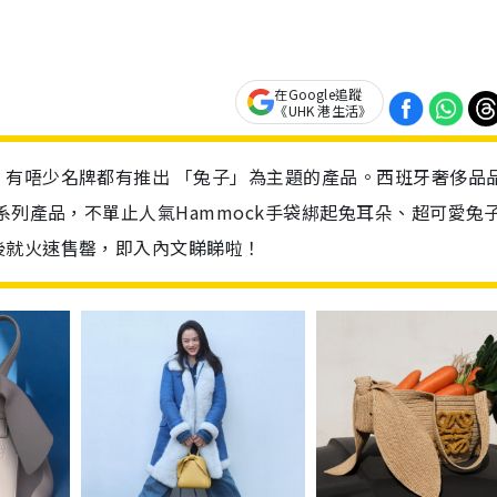
在Google追蹤
《UHK 港生活》
，有唔少名牌都有推出 「兔子」為主題的產品。西班牙奢侈品
系列產品，不單止人氣Hammock手袋綁起兔耳朵、超可愛兔
後就火速售罄，即入內文睇睇啦！