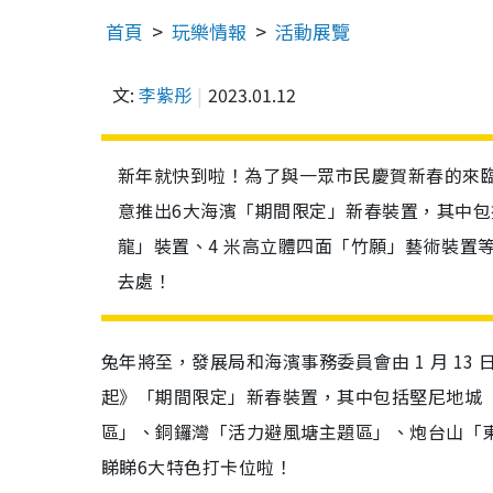
首頁
玩樂情報
活動展覽
文:
李紫彤
2023.01.12
新年就快到啦！為了與一眾市民慶賀新春的來臨，發
意推出6大海濱「期間限定」新春裝置，其中包括癲
龍」裝置、4 米高立體四面「竹願」藝術裝置
去處！
兔年將至，發展局和海濱事務委員會由 1 月 13 日
起》「期間限定」新春裝置，其中包括堅尼地城
區」、銅鑼灣「活力避風塘主題區」、炮台山「
睇睇6大特色打卡位啦！