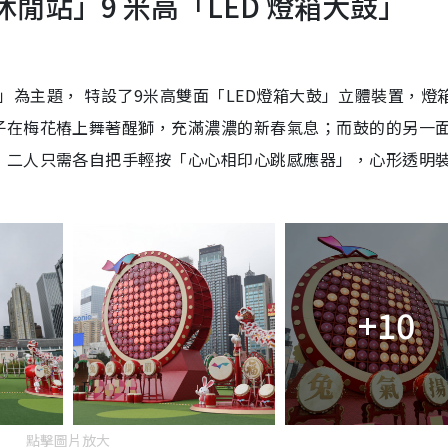
 海濱休閒站」9 米高「LED 燈箱大鼓」
氣揚眉」為主題， 特設了9米高雙面「LED燈箱大鼓」立體裝置，燈
子在梅花樁上舞著醒獅，充滿濃濃的新春氣息；而鼓的的另一
，二人只需各自把手輕按「心心相印心跳感應器」，心形透明
+10
點擊圖片放大