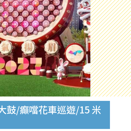
大鼓/癲噹花車巡遊/15 米