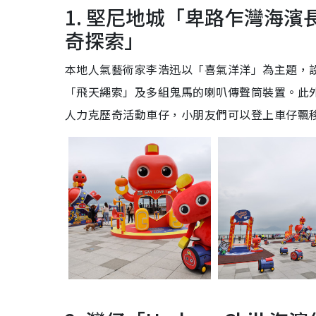
1. 堅尼地城「卑路乍灣海濱長廊」
奇探索」
本地人氣藝術家李浩迅以「喜氣洋洋」為主題，
「飛天繩索」及多組鬼馬的喇叭傳聲筒裝置。此外，場內
人力克歷奇活動車仔，小朋友們可以登上車仔飄