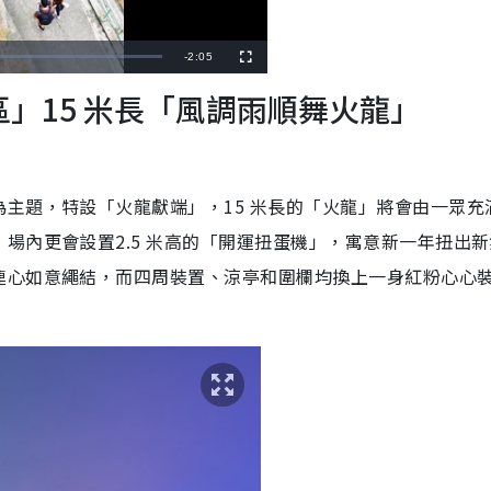
R
-
2:05
F
u
l
e
區」15 米長「風調雨順舞火龍」
l
s
c
m
r
e
e
a
n
i
主題，特設「火龍獻端」，15 米長的「火龍」將會由一眾充
n
場內更會設置2.5 米高的「開運扭蛋機」，寓意新一年扭出新
i
連心如意繩結，而四周裝置、涼亭和圍欄均換上一身紅粉心心
n
g
T
i
m
e