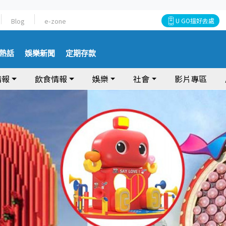
Blog
e-zone
U GO搵好去處
熱話
娛樂新聞
定期存款
情報
飲食情報
娛樂
社會
影片專區