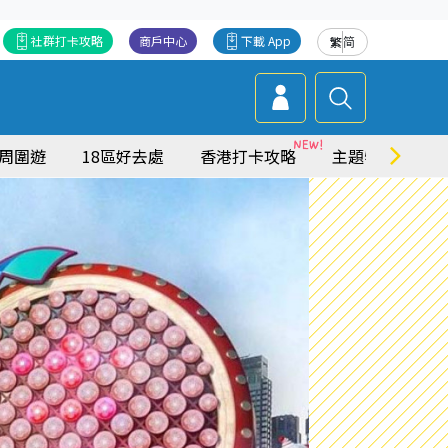
社群打卡攻略
商戶中心
下載 App
繁
简
周圍遊
18區好去處
香港打卡攻略
主題特集