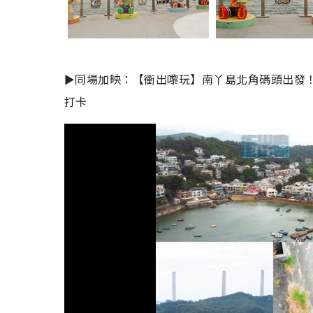
►同場加映：【衝出嚟玩】南丫島北角碼頭出發
打卡