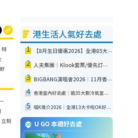
港生活人氣好去處
1
，特
【8月生日優惠2026】全港85大食買玩著數攻略 自助餐/火鍋放題同行免費＋誠品/DONKI送現金券
火
2
人夫集團｜Klook套票/優先訂票/公開發售搶飛攻略！附票價.購票連結.場地座位表
好
3
BIGBANG演唱會2026｜11月香港啟德開3場！實名制VIP申請、優先購票攻略
4
香港室內好去處｜逾35大歎冷氣室內好去處推介 室內活動免費避雨無懼落雨
一
5
唱K推介2026︱全港13大卡啦OK好去處！最平$36起 日文K都有！(附地址+收費詳情)
題
，立刻
U GO 本週好去處