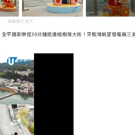
點擊圖片放大
！全平路家樂徑30分鐘抵達榕樹灣大街！牙較灣眺望發電廠三