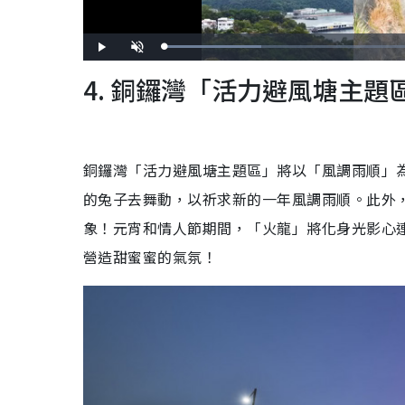
L
P
U
o
l
n
a
a
m
4. 銅鑼灣「活力避風塘主題
d
y
u
e
t
d
e
:
2
5
.
9
2
%
銅鑼灣「活力避風塘主題區」將以「風調雨順」為
的兔子去舞動，以祈求新的一年風調雨順。此外，
象！元宵和情人節期間，「火龍」將化身光影心
營造甜蜜蜜的氣氛！