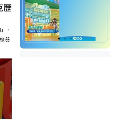
克歷
梯」、
 機器