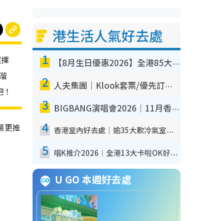
港生活人氣好去處
1
選擇
【8月生日優惠2026】全港85大食買玩著數攻略 自助餐/火鍋放題同行免費＋誠品/DONKI送現金券
 溜
2
人夫集團｜Klook套票/優先訂票/公開發售搶飛攻略！附票價.購票連結.場地座位表
吧！
3
BIGBANG演唱會2026｜11月香港啟德開3場！實名制VIP申請、優先購票攻略
4
場更推
香港室內好去處｜逾35大歎冷氣室內好去處推介 室內活動免費避雨無懼落雨
5
唱K推介2026︱全港13大卡啦OK好去處！最平$36起 日文K都有！(附地址+收費詳情)
U GO 本週好去處