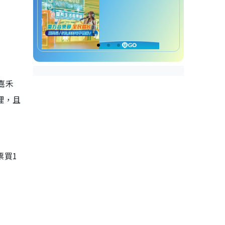
嘉禾
理，且
票買1