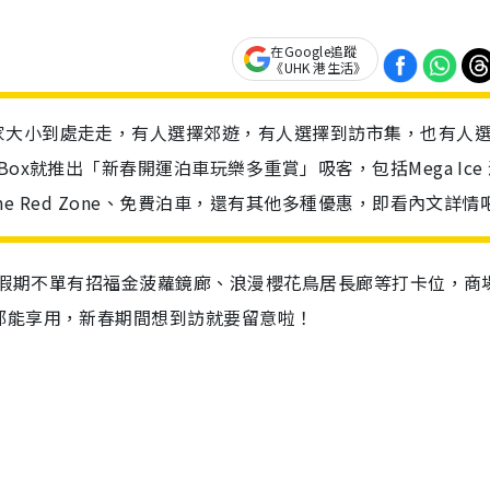
在Google追蹤
《UHK 港生活》
家大小到處走走，有人選擇郊遊，有人選擇到訪市集，也有人
ox就推出「新春開運泊車玩樂多重賞」吸客，包括Mega Ice
e Red Zone、免費泊車，還有其他多種優惠，即看內文詳情
年假期不單有
招福金菠蘿鏡廊、
浪漫櫻花鳥居長廊等打卡位，商
都能享用，新春期間想到訪就要留意啦！