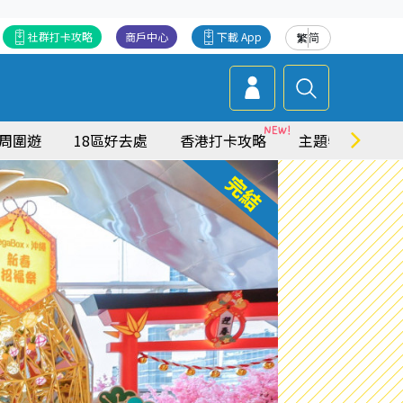
社群打卡攻略
商戶中心
下載 App
繁
简
周圍遊
18區好去處
香港打卡攻略
主題特集