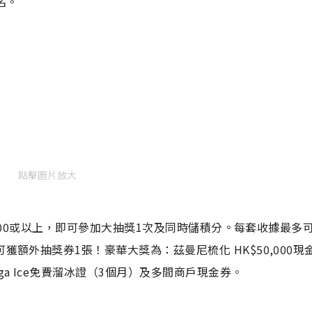
名。
點擊圖片放大
HK$300或以上，即可參加大抽獎1次及同時儲積分。每套收據最多
獲額外抽獎券1張！豪華大獎為：茲曼尼梳化 HK$50,000現
a Ice免費溜冰證（3個月）及多間商戶現金券。