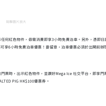
點擊圖片放大
出示任何紅色物件，毋需消費即享3小時免費泊車。另外，憑即日
即最高可享6小時免費泊車優惠！要留意，泊車優惠必須於出閘前辦
門票時，出示紅色物件，並讚好Mega Ice 社交平台，即享門
LTED PIG HK$100優惠券。