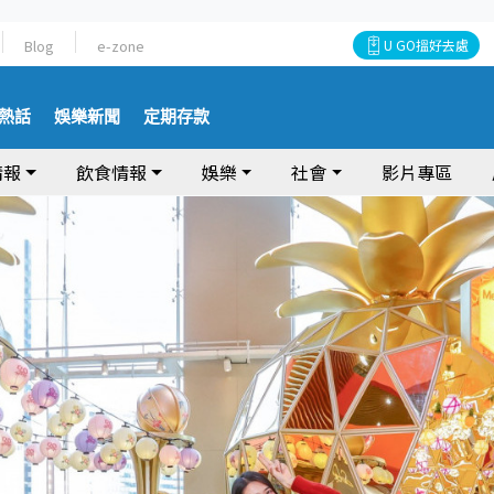
Blog
e-zone
U GO搵好去處
熱話
娛樂新聞
定期存款
情報
飲食情報
娛樂
社會
影片專區