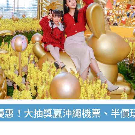
1優惠！大抽獎贏沖繩機票、半價玩W