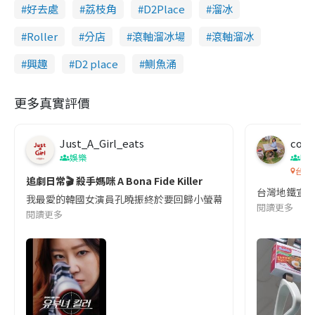
好去處
荔枝角
D2Place
溜冰
Roller
分店
滾軸溜冰場
滾軸溜冰
興趣
D2 place
鰂魚涌
更多真實評價
Just_A_Girl_eats
co c
娛樂
吹
台灣
追劇日常🎬 殺手媽咪 A Bona Fide Killer
台灣地鐵宣
我最愛的韓國女演員孔曉振終於要回歸小螢幕啦!這次的劇本改編自同名
閱讀更多
閱讀更多