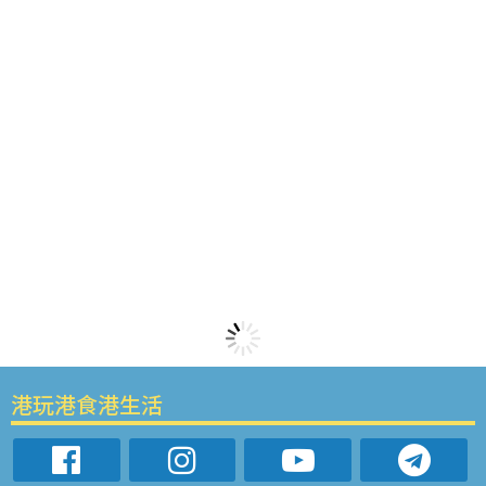
港玩港食港生活