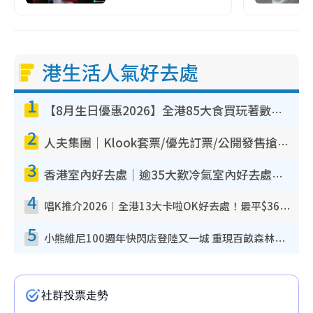
港生活人氣好去處
1
【8月生日優惠2026】全港85大食買玩著數攻略 自助餐/火鍋放題同行免費＋誠品/DONKI送現金券
2
人夫集團｜Klook套票/優先訂票/公開發售搶飛攻略！附票價.購票連結.場地座位表
3
香港室內好去處｜逾35大歎冷氣室內好去處推介 室內活動免費避雨無懼落雨
4
唱K推介2026︱全港13大卡啦OK好去處！最平$36起 日文K都有！(附地址+收費詳情)
5
小熊維尼100週年快閃店登陸又一城 重現百畝森林經典場景／獨家限定盲盒登場／專屬DIY香水