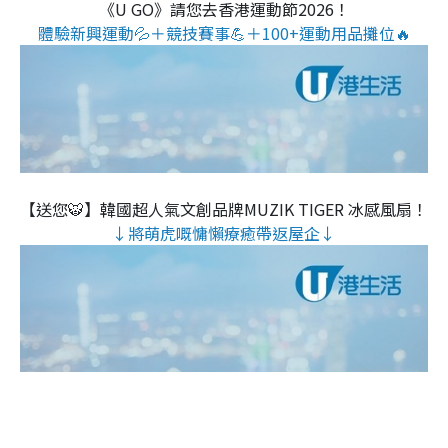
《U GO》請您去香港運動節2026！
體驗新興運動💦＋競技賽事💪＋100+運動用品攤位🔥
【送您🐯】韓國超人氣文創品牌MUZIK TIGER 冰感風扇！
↓將萌虎嘅慵懶療癒帶返屋企↓