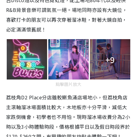
古Disco燈以及特色霓虹燈，配上場地80年代以及輕快
R&B背景音樂可謂氣氛一絕。場地同時亦設有大鏡位，
喜歡打卡的朋友可以再次穿著溜冰鞋，對著大鏡自拍，
必定滿滿懷舊感！
+9
點擊圖片放大
荔枝角D2 Place分店雖較鰂魚涌店場地小，但荔枝角店
主滾軸溜冰場面積比較大，木地板亦十分平滑，減低大
家跌倒機會，初學者也不用怕。現時溜冰場收費分為2小
時以及3小時體驗時段，價格根據平日以及假日時段界於
$170-$260之間，有興趣的朋友快點去體驗一下吧！