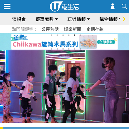
演唱會
優惠著數
玩樂情報
購物情報
熱門關鍵字：
公屋熱話
娛樂新聞
定期存款