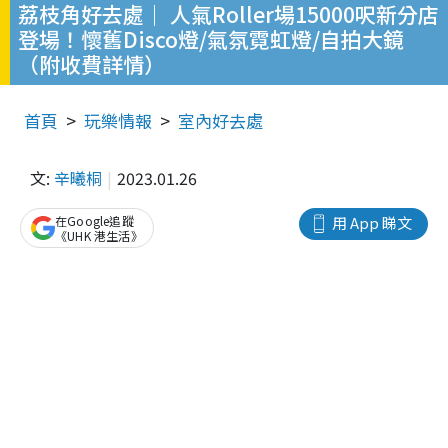
荔枝角好去處｜ 人氣Roller場15000呎新分店
登場！懷舊Disco燈/氣氛霓虹燈/自拍大鏡
（附收費詳情）
首頁
玩樂情報
室內好去處
文:
辛曦桐
2023.01.26
在Google追蹤
用 App 睇文
《UHK 港生活》