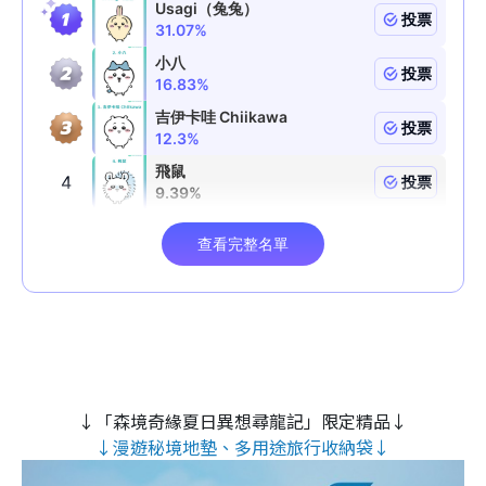
↓「森境奇緣夏日異想尋龍記」限定精品↓
↓漫遊秘境地墊、多用途旅行收納袋↓