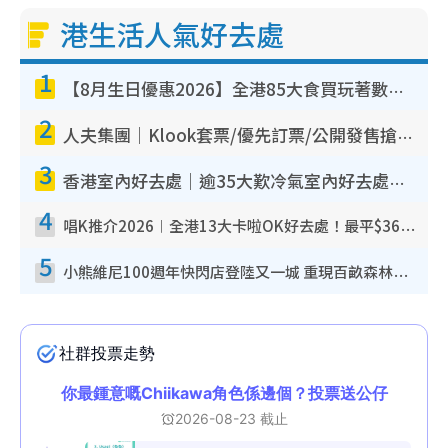
港生活人氣好去處
1
【8月生日優惠2026】全港85大食買玩著數攻略 自助餐/火鍋放題同行免費＋誠品/DONKI送現金券
2
人夫集團｜Klook套票/優先訂票/公開發售搶飛攻略！附票價.購票連結.場地座位表
3
香港室內好去處｜逾35大歎冷氣室內好去處推介 室內活動免費避雨無懼落雨
4
唱K推介2026︱全港13大卡啦OK好去處！最平$36起 日文K都有！(附地址+收費詳情)
5
小熊維尼100週年快閃店登陸又一城 重現百畝森林經典場景／獨家限定盲盒登場／專屬DIY香水