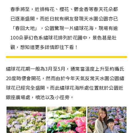
春季將至，近排梅花、櫻花、鬱金香等春天花朵都
已逐漸盛開。而近日就有網友發現天水圍公園亦已
「春回大地」，公園驚現一片繡球花海，現場有逾
100朵夢幻色系繡球花排列於花圃中，景色甚是壯
觀，想知道更多詳情即往下看！
繡球花花期一般為3月至5月，通常當溫度上升至約攝氏
20度時便會開花，然而由於今年天氣反常天水圍公園繡
球花已經完全盛開。而此繡球花海所處位置就於公園近
銀座廣場處，噴池以及小徑旁。