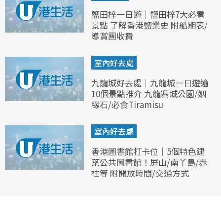
鹽田梓一日遊｜鹽田梓7大必看
景點 了解香港鹽業史 附船期表/
導賞團收費
室內好去處
九龍城好去處｜九龍城一日遊逾
10個景點推介 九龍寨城公園/姻
緣石/必食Tiramisu
室內好去處
香港圖書館打卡位｜5個特色建
築公共圖書館！屏山/南丫島/赤
柱等 附開放時間/交通方式