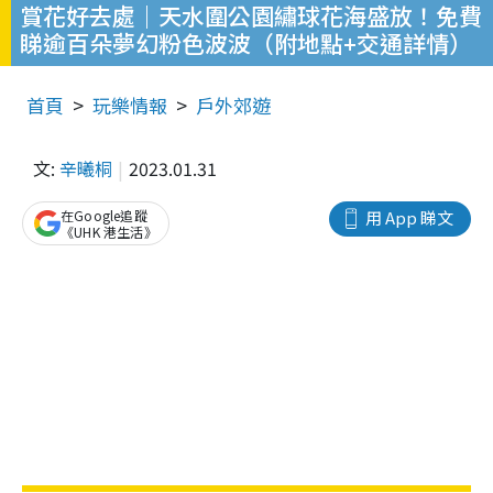
賞花好去處｜天水圍公園繡球花海盛放！免費
睇逾百朵夢幻粉色波波（附地點+交通詳情）
首頁
玩樂情報
戶外郊遊
文:
辛曦桐
2023.01.31
在Google追蹤
用 App 睇文
《UHK 港生活》