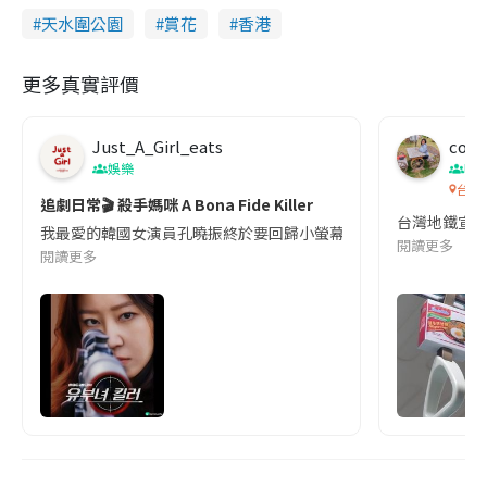
天水圍公園
賞花
香港
更多真實評價
Just_A_Girl_eats
co c
娛樂
吹
台灣
追劇日常🎬 殺手媽咪 A Bona Fide Killer
台灣地鐵宣
我最愛的韓國女演員孔曉振終於要回歸小螢幕啦!這次的劇本改編自同名
閱讀更多
閱讀更多