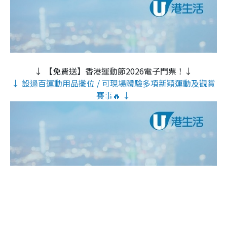
↓ 【免費送】香港運動節2026電子門票！↓
↓ 設過百運動用品攤位 / 可現場體驗多項新穎運動及觀賞
賽事🔥 ↓