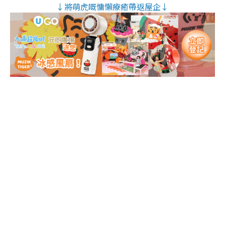
↓將萌虎嘅慵懶療癒帶返屋企↓