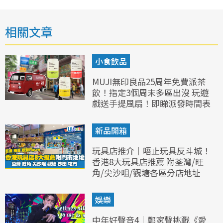
相關文章
小食飲品
MUJI無印良品25周年免費派茶
飲！指定3個周末多區出沒 玩遊
戲送手提風扇！即睇派發時間表
新品開箱
玩具店推介｜唔止玩具反斗城！
香港8大玩具店推薦 附荃灣/旺
角/尖沙咀/觀塘各區分店地址
娛樂
中年好聲音4｜鄭家聲挑戰《愛