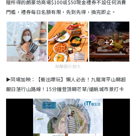
贈所得的朗豪坊商場$100或$50現金禮券不設任何消費
門檻，禮券每日名額有限，先到先得，換完即止。
+2
點擊圖片放大
►同場加映：【衝出嚟玩】懶人必去！九龍灣平山睇超
靚日落行山路線！15分鐘登頂睇芒草/遠眺城市景打卡