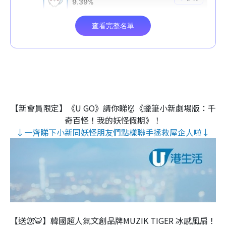
【新會員限定】《U GO》請你睇👹《蠟筆小新劇場版：千
奇百怪！我的妖怪假期》！
↓一齊睇下小新同妖怪朋友們點樣聯手拯救屋企人啦↓
【送您🐯】韓國超人氣文創品牌MUZIK TIGER 冰感風扇！