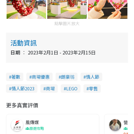
e
點擊圖片放大
活動資訊
日期
2023年2月1日 - 2023年2月15日
著數
商場優惠
朗豪坊
情人節
情人節2023
商場
LEGO
零售
更多真實評價
風傳媒
營養教
旅遊攻略
生
香港