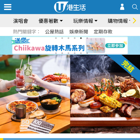
演唱會
優惠著數
玩樂情報
購物情報
熱門關鍵字：
公屋熱話
娛樂新聞
定期存款