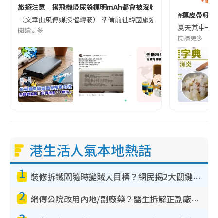
旅遊注意｜搭飛機帶尿袋標明mAh都會被沒收😱出發前切記檢查「1
#連皮帶籽都
（文章由風傳媒授權轉載） 準備前往韓國旅遊的民眾，近期要特別留
夏天其中一種時
閱讀更多
閱讀更多
港生活人氣本地熱話
1
裝修拆鐵閘隨時變賊人目標？網民揭2大關鍵用途：裝新式等於白裝？附新舊鐵閘分別
2
網傳公院改用內地/副廠藥？醫生拆解正副廠分別 揭4類人換藥隨時出事
3