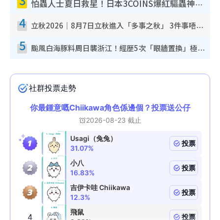
怕蟲人士夏日救星！日本3COINS爆紅驅蟲神器$45起 1招「全程免觸碰」輕鬆搞定小強
4
立秋2026｜8月7日立秋進入「多事之秋」 3件事唔做得！專家教6招開運 清枱頭／銀包納氣接好運
5
颱風白海豚料周日襲浙江！經歷5次「眼牆置換」極罕見 成登陸內地最長途颱風