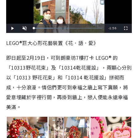
R
-
1:56
L
P
U
F
o
l
n
u
a
a
m
l
e
d
y
u
l
LEGO®巨大心形花藝裝置《花．語．愛》
e
t
s
d
e
c
m
:
r
2
e
7
e
即日起至2月19日，可到朗豪坊7樓打卡 LEGO® 的
a
.
n
9
3
i
「10313野花花束」及「10314乾花擺設」，兩顆心分別
%
n
以「10313 野花花束」和「10314 乾花擺設」拼砌而
i
成，十分浪漫。情侶們更可到幸福之牆上寫下冀願，將
n
愛意埋藏於字裡行間，再掛到牆上，戀人便能永遠幸福
g
美滿。
T
i
m