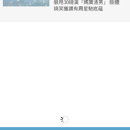
狠甩30磅演「媽寶渣男」 肢體
搞笑獲讚有周星馳底蘊