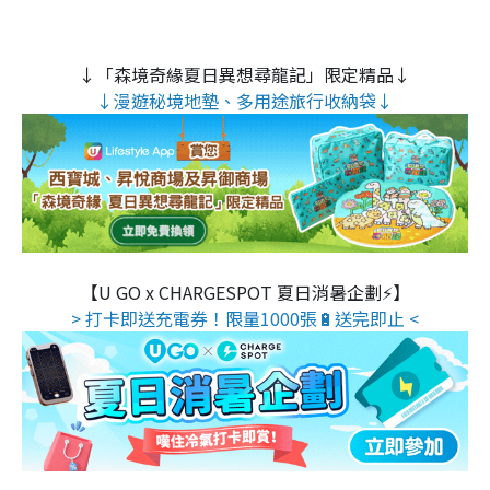
↓「森境奇緣夏日異想尋龍記」限定精品↓
↓漫遊秘境地墊、多用途旅行收納袋↓
【U GO x CHARGESPOT 夏日消暑企劃⚡】
> 打卡即送充電券！限量1000張🔋送完即止 <