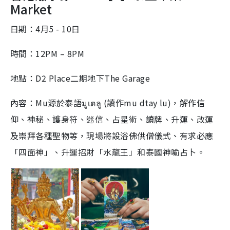
Market
0
i
%
n
日期：4月5 - 10日
i
時間：12PM – 8PM
n
g
地點：D2 Place二期地下The Garage
T
內容：Mu源於泰語มูเตลู (讀作mu dtay lu)，解作信
i
仰、神秘、護身符、迷信、占星術、讀牌、升運、改運
m
e
及崇拜各種聖物等，現場將設浴佛供僧儀式、有求必應
「四面神」、升運招財「水龍王」和泰國神喻占卜。