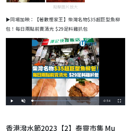
點擊圖片放大
►同場加映：【著數慳家王】柴灣名物$35超巨型魚柳
包！每日兩點前賣清光 $29足料雞扒包
R
-
0:54
L
P
U
F
o
l
n
u
a
a
m
l
e
d
y
u
l
e
t
s
d
e
c
m
:
r
6
e
香港潑水節2023【2】
泰靈巿集 Mu
0
e
a
.
n
0