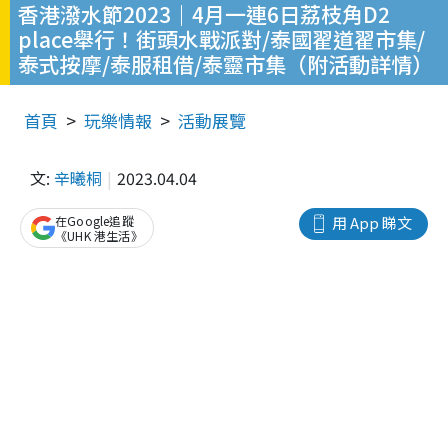
香港潑水節2023｜4月一連6日荔枝角D2
place舉行！街頭水戰派對/泰國翟道翟市集/
泰式按摩/泰服租借/泰靈市集（附活動詳情）
首頁
玩樂情報
活動展覽
文:
辛曦桐
2023.04.04
在Google追蹤
用 App 睇文
《UHK 港生活》