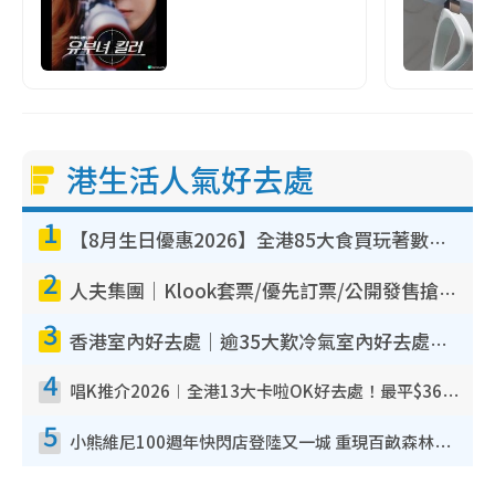
港生活人氣好去處
1
【8月生日優惠2026】全港85大食買玩著數攻略 自助餐/火鍋放題同行免費＋誠品/DONKI送現金券
2
人夫集團｜Klook套票/優先訂票/公開發售搶飛攻略！附票價.購票連結.場地座位表
3
香港室內好去處｜逾35大歎冷氣室內好去處推介 室內活動免費避雨無懼落雨
4
唱K推介2026︱全港13大卡啦OK好去處！最平$36起 日文K都有！(附地址+收費詳情)
5
小熊維尼100週年快閃店登陸又一城 重現百畝森林經典場景／獨家限定盲盒登場／專屬DIY香水