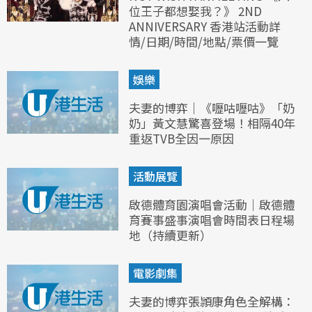
位王子都想娶我？》 2ND
ANNIVERSARY 香港站活動詳
情/日期/時間/地點/票價一覽
娛樂
夫妻的博弈｜《嚦咕嚦咕》「奶
奶」黃文慧驚喜登場！相隔40年
重返TVB全因一原因
活動展覽
啟德體育園演唱會活動｜啟德體
育賽事盛事演唱會時間表日程場
地（持續更新）
電影劇集
夫妻的博弈張頴康角色全解構：