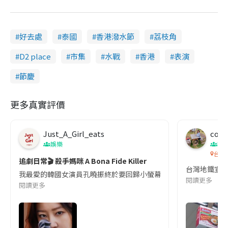
好去處
泰國
香港潑水節
荔枝角
D2 place
市集
水戰
香港
表演
節慶
更多真實評價
Just_A_Girl_eats
co c
娛樂
吹
台灣
追劇日常🎬 殺手媽咪 A Bona Fide Killer
台灣地鐵宣
我最愛的韓國女演員孔曉振終於要回歸小螢幕啦!這次的劇本改編自同名
閱讀更多
閱讀更多