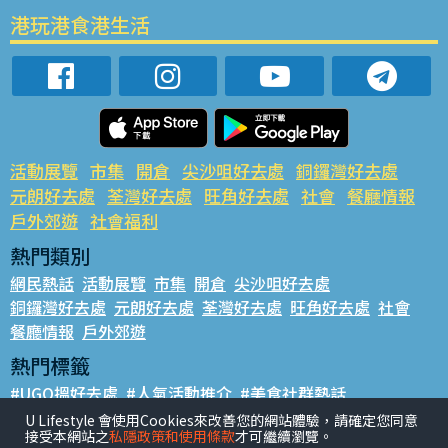
港玩港食港生活
活動展覽
市集
開倉
尖沙咀好去處
銅鑼灣好去處
元朗好去處
荃灣好去處
旺角好去處
社會
餐廳情報
戶外郊遊
社會福利
熱門類別
網民熱話
活動展覽
市集
開倉
尖沙咀好去處
銅鑼灣好去處
元朗好去處
荃灣好去處
旺角好去處
社會
餐廳情報
戶外郊遊
熱門標籤
#UGO搵好去處
#人氣活動推介
#美食社群熱話
#親子玩樂好去處
#ULifestyle應用程式
#限時搶
U Lifestyle 會使用Cookies來改善您的網站體驗，請確定您同意
接受本網站之
私隱政策和使用條款
才可繼續瀏覽。
#UJetso禮物放送
#ULifestyle商戶中心
#著數
#網絡熱話