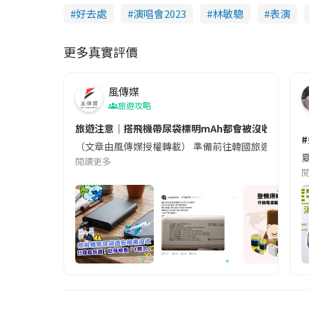
好去處
演唱會2023
林敏驄
表演
更多真實評價
風傳媒
旅遊攻略
旅遊注意｜搭飛機帶尿袋標明mAh都會被沒收😱出發前
（文章由風傳媒授權轉載） 準備前往韓國旅遊的民眾，
夏
閱讀更多