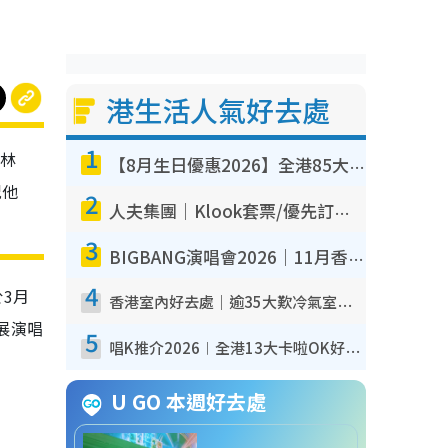
港生活人氣好去處
1
閃林
【8月生日優惠2026】全港85大食買玩著數攻略 自助餐/火鍋放題同行免費＋誠品/DONKI送現金券
祝他
2
人夫集團｜Klook套票/優先訂票/公開發售搶飛攻略！附票價.購票連結.場地座位表
3
BIGBANG演唱會2026｜11月香港啟德開3場！實名制VIP申請、優先購票攻略
4
3月
香港室內好去處｜逾35大歎冷氣室內好去處推介 室內活動免費避雨無懼落雨
展演唱
5
唱K推介2026︱全港13大卡啦OK好去處！最平$36起 日文K都有！(附地址+收費詳情)
U GO 本週好去處