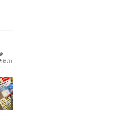

帶的行動電源機身已標示「10000mAh」，卻仍被要求當場丟棄，讓他
注力提升!｣ 長時間對住電腦､剪片寫稿,成日覺得眼睛乾澀､腦袋好似｢斷線｣｡試咗
好多鮮為人知嘅好處：減肥、消水腫、降血脂、美白養顏👇 冬瓜5大功效✨ 1️⃣ 利尿