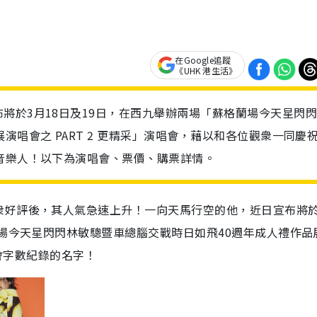
在Google追蹤
《UHK 港生活》
將於3月18日及19日，在西九舉辦兩場「蘇格蘭場今天星閃
演唱會之 PART 2 更精采」演唱會，藉以和各位觀衆一同慶
音樂人！以下為演唱會、票價、購票詳情。
衆好評後，其人氣急速上升！一向天馬行空的他，近日宣布將於
蘭場今天星閃閃林敏驄暨車總腦交戰時日如飛40週年成人禮作品
唱會字數紀錄的名字！