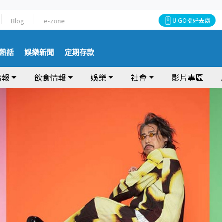
Blog
e-zone
U GO搵好去處
熱話
娛樂新聞
定期存款
情報
飲食情報
娛樂
社會
影片專區