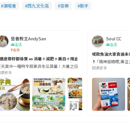
演唱會
西九文化區
音樂
歌手
營養教主AndySan
Soul CC
生活
生活
香港
切記檢查「1標示」🚨
呢款魚油大家食過未
#連皮帶籽都係寶 🥒 消暑＋減肥＋美白＋降血脂
近期要特別留意隨身行李中的行動電源。一名旅客日前在機場安檢時，明明攜
💊 ｢精神返晒嚟,專
天其中一種時令蔬果非冬瓜莫屬！大暑之日，點都要飲碗冬瓜湯消暑解渴！除了解暑，冬瓜仲有
閱讀更多
閱讀更多