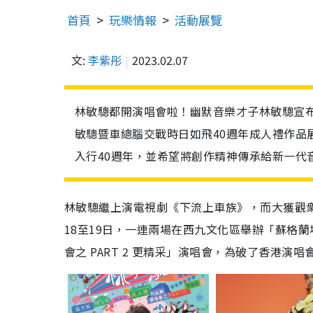
首頁
玩樂情報
活動展覽
文:
李紫彤
2023.02.07
林敏驄都開演唱會啦！幽默音樂才子林敏驄宣布
敏驄暨車總腦交戰時日如飛40週年成人禮作品展
入行40週年，並希望將創作精神傳承給新一代
林敏驄繼上演電視劇《下流上車族》，而大獲觀
18至19日，一連兩場在西九文化區舉辦「蘇格
會之 PART 2 更精采」演唱會，為破了香港演