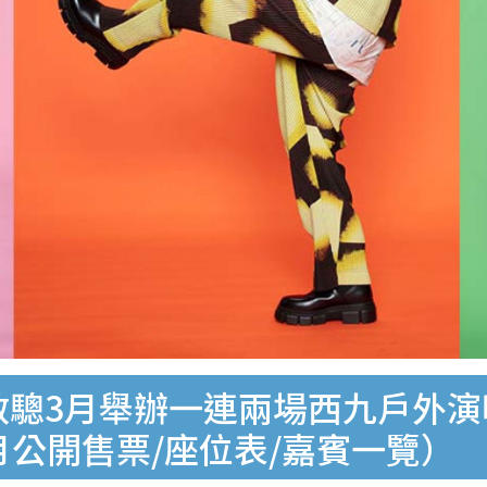
林敏驄3月舉辦一連兩場西九戶外演
月公開售票/座位表/嘉賓一覽）