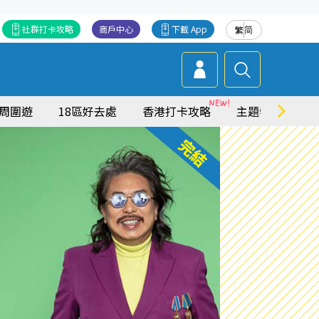
社群打卡攻略
商戶中心
下載 App
繁
简
周圍遊
18區好去處
香港打卡攻略
主題特集