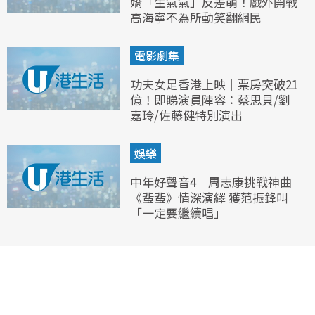
嬌「生氣氣」反差萌！戲外開戰
高海寧不為所動笑翻網民
電影劇集
功夫女足香港上映｜票房突破21
億！即睇演員陣容：蔡思貝/劉
嘉玲/佐藤健特別演出
娛樂
中年好聲音4｜周志康挑戰神曲
《蜚蜚》情深演繹 獲范振鋒叫
「一定要繼續唱」