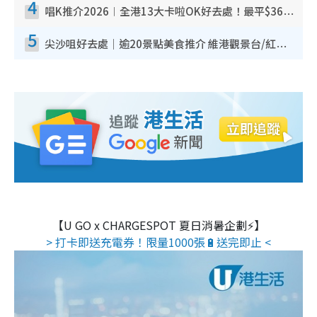
4
唱K推介2026︱全港13大卡啦OK好去處！最平$36起 日文K都有！(附地址+收費詳情)
5
尖沙咀好去處｜逾20景點美食推介 維港觀景台/紅磚古蹟/九龍公園/室內遊樂場
【U GO x CHARGESPOT 夏日消暑企劃⚡】
> 打卡即送充電券！限量1000張🔋送完即止 <