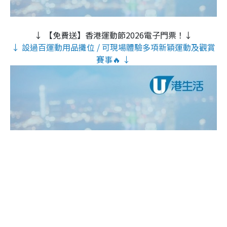
↓ 【免費送】香港運動節2026電子門票！↓
↓ 設過百運動用品攤位 / 可現場體驗多項新穎運動及觀賞
賽事🔥 ↓