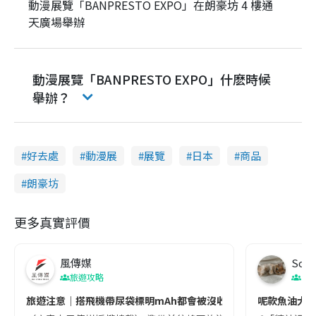
動漫展覽「BANPRESTO EXPO」在朗豪坊 4 樓通
天廣場舉辦
動漫展覽「BANPRESTO EXPO」什麽時候
舉辦？
好去處
動漫展
展覽
日本
商品
朗豪坊
更多真實評價
風傳媒
Soul
旅遊攻略
生
旅遊注意｜搭飛機帶尿袋標明mAh都會被沒收😱出發前切記檢查「1
呢款魚油大家