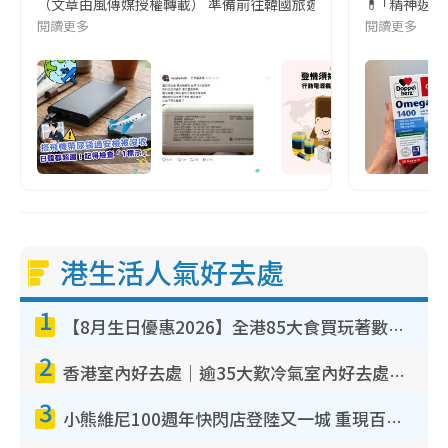
（文章由風傳媒授權轉載） 準備前往韓國旅遊的民眾，近期要特別留
💊 ｢精神返
閱讀更多
閱讀更多
港生活人氣好去處
1
【8月生日優惠2026】全港85大食買玩著數攻略 自助餐/火鍋放題同行免費＋誠品/DONKI送現金券
2
香港室內好去處｜逾35大歎冷氣室內好去處推介 室內活動免費避雨無懼落雨
3
小熊維尼100週年快閃店登陸又一城 重現百畝森林經典場景／獨家限定盲盒登場／專屬DIY香水