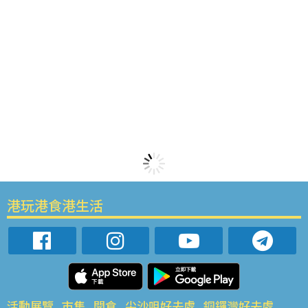
港玩港食港生活
活動展覽
市集
開倉
尖沙咀好去處
銅鑼灣好去處