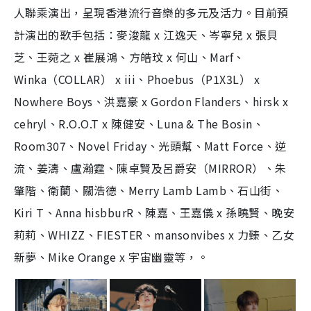
人聯乘演出，呈現香港流行音樂的多元及活力。目前預
計演出的歌手包括：麥浚龍 x 江逸天、岑寧兒 x 張貝
芝、王菀之 x 崔展鴻、方皓玟 x 何山、Marf、
Winka（COLLAR） x iii、Phoebus（P1X3L） x
Nowhere Boys、洪嘉豪 x Gordon Flanders、hirsk x
cehryl、R.O.O.T x 陳健安、Luna & The Bosin、
Room307、Novel Friday、光頭幫、Matt Force、逆
流、姜濤、盧瀚霆、陳卓賢及呂爵安（MIRROR）、朱
肇階、衛蘭、關浩德、Merry Lamb Lamb、石山街、
Kiri T、Anna hisbburR、陳嘉、王嘉儀 x 孫曉賢、晚安
莉莉、WHIZZ、FIESTER、mansonvibes x 力臻、乙女
新夢、Mike Orange x 宇宙幽靈等，。