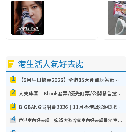
港生活人氣好去處
1
【8月生日優惠2026】全港85大食買玩著數攻略 自助餐/火鍋放題同行免費＋誠品/DONKI送現金券
2
人夫集團｜Klook套票/優先訂票/公開發售搶飛攻略！附票價.購票連結.場地座位表
3
BIGBANG演唱會2026｜11月香港啟德開3場！實名制VIP申請、優先購票攻略
4
香港室內好去處｜逾35大歎冷氣室內好去處推介 室內活動免費避雨無懼落雨
5