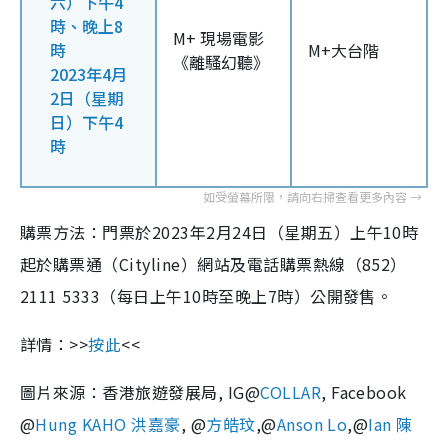
六）下午4
時、晚上8
M+ 現場電影
時
M+大台階
《離騷幻聽》
2023年4月
2日（星期
日）下午4
時
購票方法：門票於2023年2月24日（星期五）上午10時
起於購票通（Cityline）網站及電話購票熱線（852）
2111 5333（每日上午10時至晚上7時）公開發售。
詳情：>>
按此
<<
圖片來源：香港旅遊發展局, IG@
COLLAR
, Facebook
@
Hung KAHO 洪嘉豪
, @
方皓玟
,@
Anson Lo
,@
Ian 陳