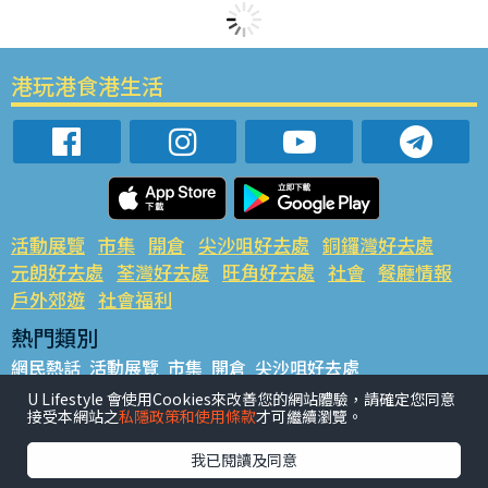
港玩港食港生活
活動展覽
市集
開倉
尖沙咀好去處
銅鑼灣好去處
元朗好去處
荃灣好去處
旺角好去處
社會
餐廳情報
戶外郊遊
社會福利
熱門類別
網民熱話
活動展覽
市集
開倉
尖沙咀好去處
銅鑼灣好去處
元朗好去處
荃灣好去處
旺角好去處
社會
U Lifestyle 會使用Cookies來改善您的網站體驗，請確定您同意
接受本網站之
私隱政策和使用條款
才可繼續瀏覽。
餐廳情報
戶外郊遊
熱門標籤
我已閱讀及同意
#UGO搵好去處
#人氣活動推介
#美食社群熱話