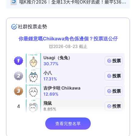
唱K推介2026︱全港13大卡啦OK好去處！最平$36起 日文K都有！(附地址+收費詳情)