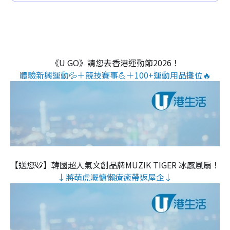
《U GO》請您去香港運動節2026！
體驗新興運動💦＋競技賽事💪＋100+運動用品攤位🔥
【送您🐯】韓國超人氣文創品牌MUZIK TIGER 冰感風扇！
↓將萌虎嘅慵懶療癒帶返屋企↓