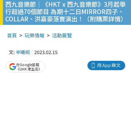
西九音樂節｜《HKT x 西九音樂節》3月起舉
行超過70個節目 為期十二日MIRROR四子、
COLLAR、洪嘉豪落實演出！（附購票詳情）
首頁
玩樂情報
活動展覽
文:
辛曦桐
2023.02.15
在Google追蹤
用 App 睇文
《UHK 港生活》