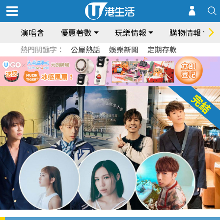
演唱會
優惠著數
玩樂情報
購物情報
熱門關鍵字：
公屋熱話
娛樂新聞
定期存款