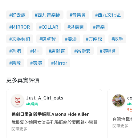
好去處
西九音樂節
音樂會
西九文化區
MIRROR
COLLAR
洪嘉豪
音樂
文娛藝術
陳卓賢
姜濤
方皓玟
歌手
香港
M+
盧瀚霆
呂爵安
演唱會
樂隊
表演
Mirror
更多真實評價
Just_A_Girl_eats
co c
娛樂
吹
台灣
追劇日常🎬 殺手媽咪 A Bona Fide Killer
台灣地鐵宣
我最愛的韓國女演員孔曉振終於要回歸小螢幕啦!這次的劇本改編自同名
閱讀更多
閱讀更多