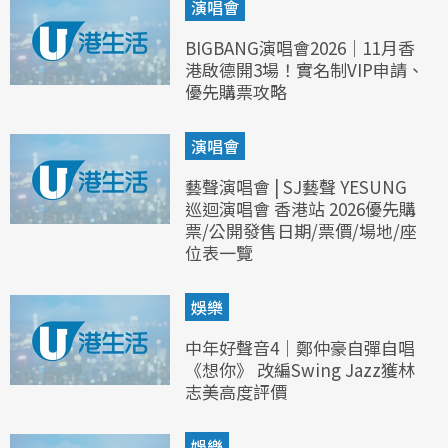
演唱會
BIGBANG演唱會2026｜11月香
港啟德開3場！實名制VIP申請、
優先購票攻略
演唱會
藝聲演唱會 | SJ藝聲 YESUNG
巡迴演唱會 香港站 2026優先購
票/公開發售日期/票價/場地/座
位表一覽
娛樂
中年好聲音4｜鄭仲豪自彈自唱
《想你》 改編Swing Jazz獲林
志美高度評價
娛樂