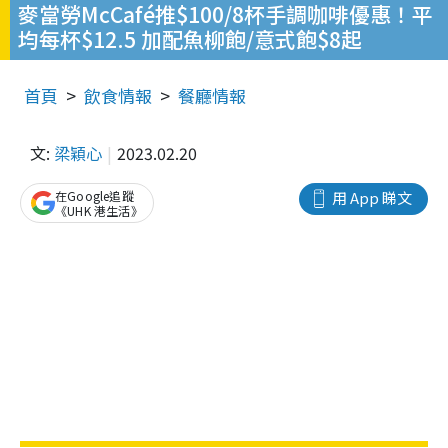
麥當勞McCafé推$100/8杯手調咖啡優惠！平
均每杯$12.5 加配魚柳飽/意式飽$8起
首頁
飲食情報
餐廳情報
文:
梁穎心
2023.02.20
在Google追蹤
用 App 睇文
《UHK 港生活》