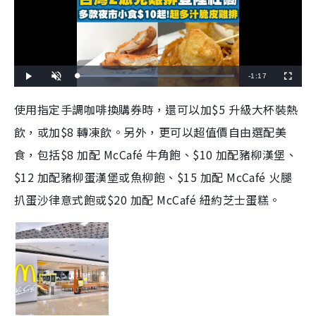
R
-
1:17
L
P
U
F
o
l
n
u
a
a
m
l
e
d
y
u
l
使用指定手調咖啡換購券時，還可以加$5 升級大杯裝熱
e
t
s
d
e
c
m
:
r
飲，或加$8 轉凍飲。另外，更可以超值價自由選配美
4
e
6
e
a
.
n
8
食，包括$8 加配 McCafé 牛角飽、$10 加配豬柳漢堡、
0
i
%
$12 加配豬柳蛋漢堡或魚柳飽、$15 加配 McCafé 火腿
n
扒蛋沙律意式飽或$20 加配 McCafé 紐約芝士蛋糕。
i
n
g
T
i
m