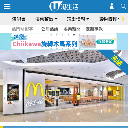
演唱會
優惠著數
玩樂情報
購物情報
熱門關鍵字：
公屋熱話
娛樂新聞
定期存款