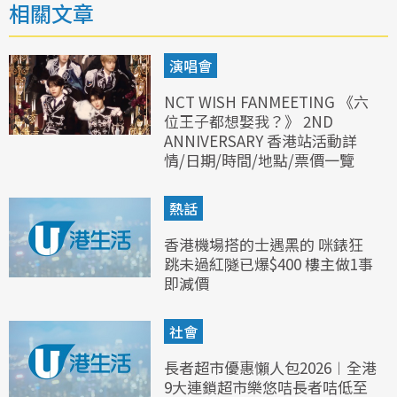
相關文章
演唱會
NCT WISH FANMEETING 《六
位王子都想娶我？》 2ND
ANNIVERSARY 香港站活動詳
情/日期/時間/地點/票價一覽
熱話
香港機場搭的士遇黑的 咪錶狂
跳未過紅隧已爆$400 樓主做1事
即減價
社會
長者超市優惠懶人包2026︱全港
9大連鎖超市樂悠咭長者咭低至