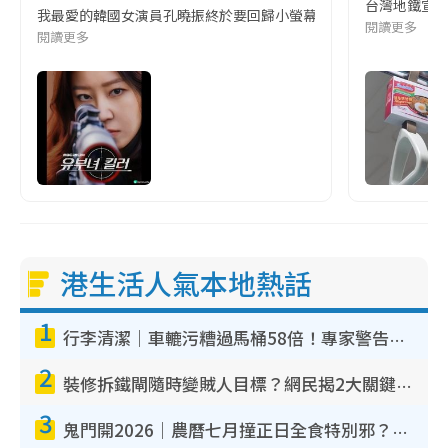
台灣地鐵宣
我最愛的韓國女演員孔曉振終於要回歸小螢幕啦!這次的劇本改編自同名
閱讀更多
閱讀更多
港生活人氣本地熱話
1
行李清潔｜車轆污糟過馬桶58倍！專家警告忌用酒精抹 教1招免污手除菌
2
裝修拆鐵閘隨時變賊人目標？網民揭2大關鍵用途：裝新式等於白裝？附新舊鐵閘分別
3
鬼門開2026｜農曆七月撞正日全食特別邪？專家警告切忌做一事！揭4大禁忌+2招保平安