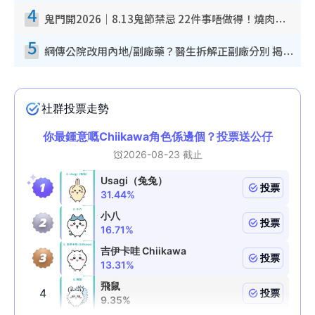
4
鬼門開2026｜8.13鬼節禁忌 22件事唔做得！燒肉、刺身要少食？半夜勿吹口哨/打呢個電話
5
網傳公院改用內地/副廠藥？醫生拆解正副廠分別 揭4類人換藥隨時出事