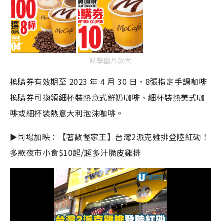
點擊圖片放大
換購券有效期至 2023 年 4 月 30 日，8張指定手調咖啡
換購券可換領細杯裝熱意式鮮奶咖啡、細杯裝熱美式咖
啡或細杯裝熱意大利泡沫咖啡。
►同場加映：【著數慳家王】台灣2派克雞排登陸紅磡！
多款夜市小食$10起/超多汁脆皮雞排