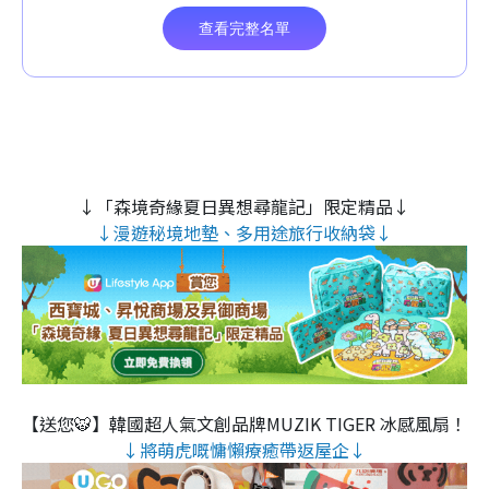
↓「森境奇緣夏日異想尋龍記」限定精品↓
↓漫遊秘境地墊、多用途旅行收納袋↓
【送您🐯】韓國超人氣文創品牌MUZIK TIGER 冰感風扇！
↓將萌虎嘅慵懶療癒帶返屋企↓