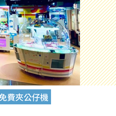
+免費夾公仔機