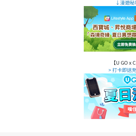
↓漫遊秘
【U GO x
> 打卡即送充