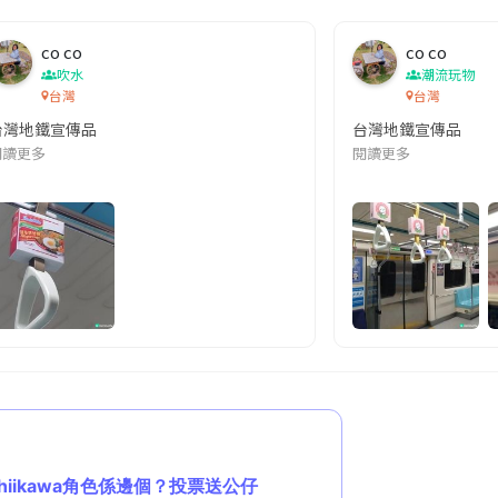
co co
co co
吹水
潮流玩物
台灣
台灣
台灣地鐵宣傳品
台灣地鐵宣傳品
本改編自同名網絡漫畫,故事主軸圍繞女主角柳寶娜 —— 表面上是一間公司
閱讀更多
閱讀更多