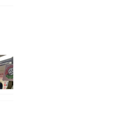
的職員,但其實暗地裡是負責處決逃過法網罪犯的阻擊手｡ 劇情從柳寶娜結束