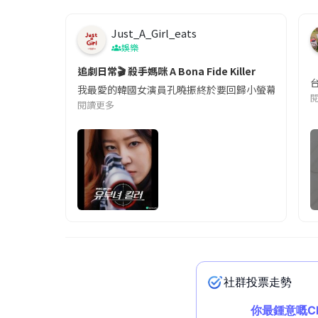
Just_A_Girl_eats
娛樂
追劇日常🎬 殺手媽咪 A Bona Fide Killer
我最愛的韓國女演員孔曉振終於要回歸小螢幕啦!這次的劇
閱讀更多