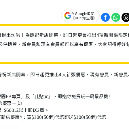
在Google追蹤
《UHK 港生活》
灣悅來坊啦！為慶祝新店開幕，即日起更會推出4項新開張限定
夾公仔機等，新會員和現有會員都可以享有優惠，大家記得唔好
慶祝新店開幕，即日起更推出4大新張優惠，現有會員、新會員
：
園FB專頁」及「此貼文」，即送你免費玩一局景品機!
幣優惠一次!
 $600或以上即送3局。
店優惠^：買$100(50個)代幣即送$100(50個)代幣