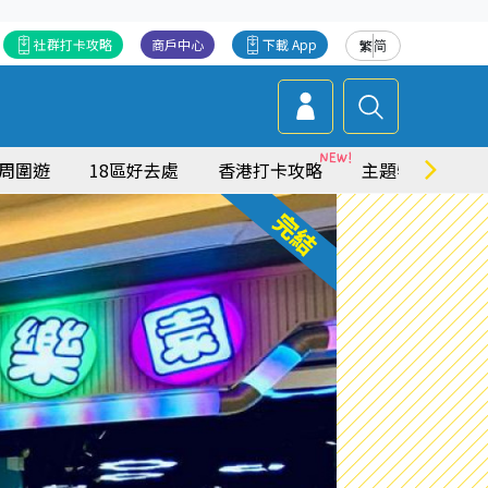
社群打卡攻略
商戶中心
下載 App
繁
简
周圍遊
18區好去處
香港打卡攻略
主題特集