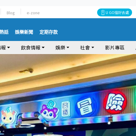
Blog
e-zone
U GO搵好去處
熱話
娛樂新聞
定期存款
情報
飲食情報
娛樂
社會
影片專區