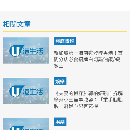
相關文章
餐廳情報
新加坡第一海南雞登陸香港！首
間分店必食招牌白切雞油飯/蝦
多士
娛樂
《夫妻的博弈》郭柏妍親自拆解
綠茶小三無辜妝容：「重手胭脂
妝」落足心思有玄機
娛樂