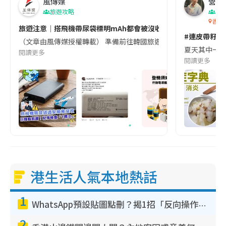
風傳媒
營養教
旅遊攻略
生
香港
旅遊注意｜搭飛機帶尿袋標明mAh都會被沒收😱出發前切記檢查「1
#連皮帶籽都
（文章由風傳媒授權轉載） 準備前往韓國旅遊的民眾，近期要特別留
夏天其中一種時
閱讀更多
閱讀更多
港生活人氣本地熱話
1
WhatsApp預設貼圖點刪？揭1招「反向操作」還原簡潔介面 附3步實測教學
2