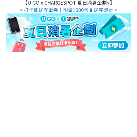
【U GO x CHARGESPOT 夏日消暑企劃⚡】
> 打卡即送充電券！限量1000張🔋送完即止 <