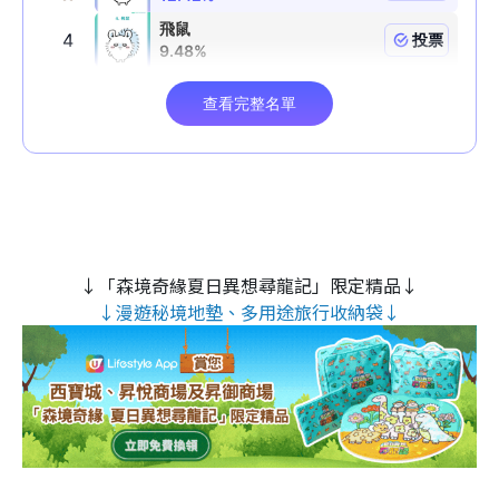
↓「森境奇緣夏日異想尋龍記」限定精品↓
↓漫遊秘境地墊、多用途旅行收納袋↓