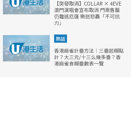
【突發取消】COLLAR × 4EVE
澳門演唱會宣布取消 門票售罄
仍難逃厄運 樂迷怒轟「不可抗
力」
熱話
香港麻雀計番方法｜三番起糊點
計？大三元/十三么幾多番？香
港麻雀食糊番數表一覽