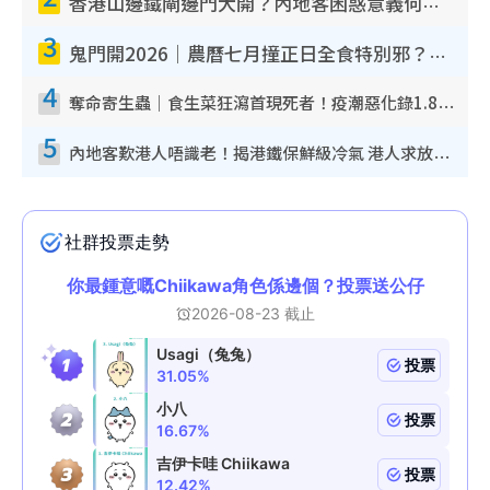
香港山邊鐵閘邊門大開？內地客困惑意義何在！網民神回覆：呢種叫法理性防禦
3
鬼門開2026｜農曆七月撞正日全食特別邪？專家警告切忌做一事！揭4大禁忌+2招保平安
4
奪命寄生蟲｜食生菜狂瀉首現死者！疫潮惡化錄1.8萬宗病例 揭洗菜3大謬誤
5
內地客歎港人唔識老！揭港鐵保鮮級冷氣 港人求放過：咪投訴