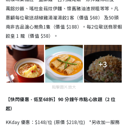
萬鎔炒飯、瑤柱金菇炆伊麵、懷舊豬油渣撈粗等等。凡
惠顧每位敬送胡椒雞湯灌湯餃1客（價值 $68） 及50頭
南非吉品溏心鮑魚1隻（價值 $188）。每2位敬送翡翠蝦
餃皇 1 籠（價值 $58）。
+3
點擊圖片放大
【快閃優惠 - 低至68折】90 分鐘午市點心放題（2 位
起）
KKday 優惠：$148/位 (原價 $218/位) *另收加一服務