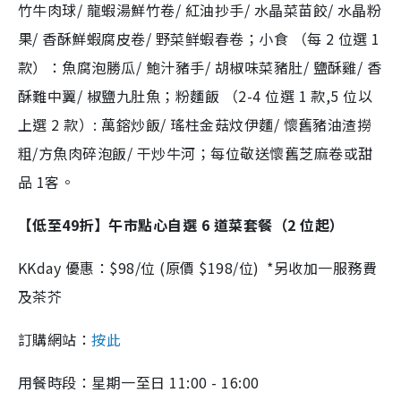
竹牛肉球/ 龍蝦湯鮮竹卷/ 紅油抄手/ 水晶菜苗餃/ 水晶粉
果/ 香酥鮮蝦腐皮卷/ 野菜鲜蝦春卷；小食 （每 2 位選 1
款）：魚腐泡勝瓜/ 鮑汁豬手/ 胡椒味菜豬肚/ 鹽酥雞/ 香
酥難中翼/ 椒鹽九肚魚；粉麵飯 （2-4 位選 1 款,5 位以
上選 2 款）: 萬鎔炒飯/ 瑤柱金菇炆伊麵/ 懷舊豬油渣撈
粗/方魚肉碎泡飯/ 干炒牛河；每位敬送懷舊芝麻卷或甜
品 1客。
【低至49折】午市點心自選 6 道菜套餐（2 位起）
KKday 優惠：$98/位 (原價 $198/位) *另收加一服務費
及茶芥
訂購網站：
按此
用餐時段：星期一至日 11:00 - 16:00