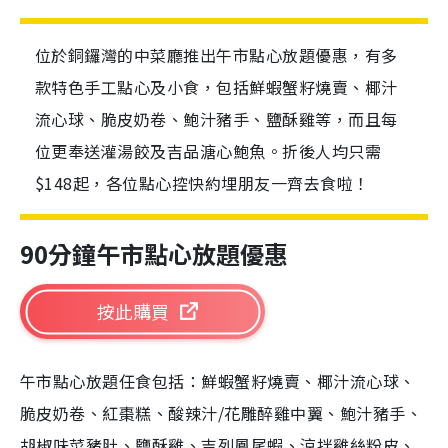
位於銅鑼灣的中菜廳推出午市點心放題優惠，有多
款特色手工點心及小食，包括鮮蝦蟹籽燒賣、椰汁
流心球、脆皮奶卷、鮑汁豬手、鹽酥雞等，而且每
位更奉送灌湯餃及吉品溏心鮑魚。折後人均只需
$148起，各位點心控快約埋朋友一齊去食啦！
90分鐘午市點心放題優惠
按此購買
午市點心放題任食包括：鮮蝦蟹籽燒賣、椰汁流心球、
脆皮奶卷、紅棗糕、酸辣汁/花雕醉雞中翼、鮑汁豬手、
胡椒味菜豬肚、鹽酥雞、吉列鳳尾蝦、涼拌雞絲粉皮、