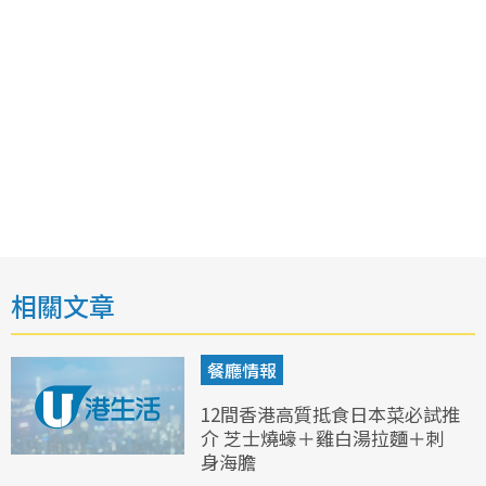
相關文章
餐廳情報
12間香港高質抵食日本菜必試推
介 芝士燒蠔＋雞白湯拉麵＋刺
身海膽