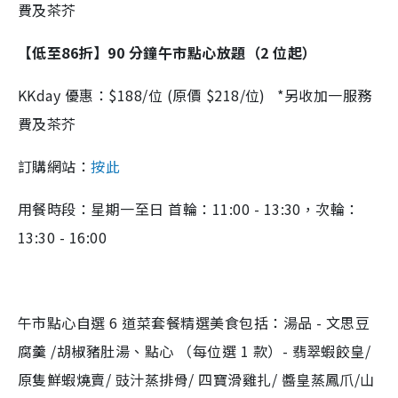
費及茶芥
【低至86折】90 分鐘午市點心放題（2 位起）
KKday 優惠：$188/位 (原價 $218/位) *另收加一服務
費及茶芥
訂購網站：
按此
用餐時段：星期一至日 首輪：11:00 - 13:30，次輪：
13:30 - 16:00
午市點心自選 6 道菜套餐精選美食包括：湯品 - 文思豆
腐羹 /胡椒豬肚湯、點心 （每位選 1 款）- 翡翠蝦餃皇/
原隻鮮蝦燒賣/ 豉汁蒸排骨/ 四寶滑雞扎/ 醬皇蒸鳳爪/山