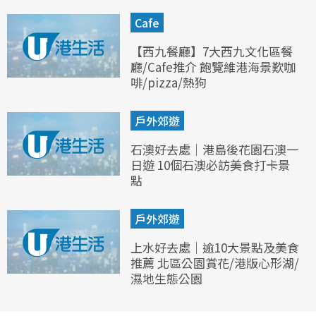
Cafe
【西九餐廳】7大西九文化區餐
廳/Cafe推介 飽覽維港海景歎咖
啡/pizza/熱狗
戶外郊遊
石澳好去處｜港島後花園石澳一
日遊 10個石澳必訪美食打卡景
點
戶外郊遊
上水好去處｜逾10大景點及美食
推薦 北區公園賞花/港版心形湖/
濕地生態公園