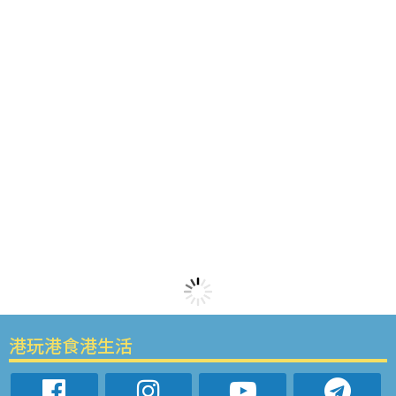
港玩港食港生活