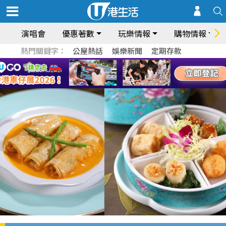
演唱會
優惠著數
玩樂情報
購物情報
熱門關鍵字：
公屋熱話
娛樂新聞
定期存款