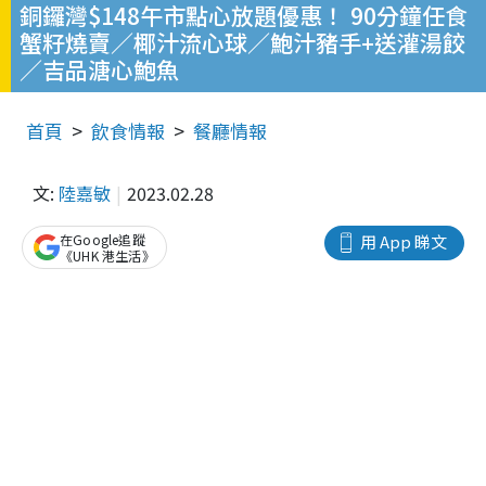
銅鑼灣$148午市點心放題優惠！ 90分鐘任食
蟹籽燒賣／椰汁流心球／鮑汁豬手+送灌湯餃
／吉品溏心鮑魚
首頁
飲食情報
餐廳情報
文:
陸嘉敏
2023.02.28
在Google追蹤
用 App 睇文
《UHK 港生活》