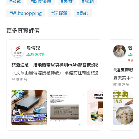
著數
飲食優惠
美食
放題
網上shopping
銅鑼灣
點心
更多真實評價
風傳媒
營養教
旅遊攻略
生
香港
旅遊注意｜搭飛機帶尿袋標明mAh都會被沒收😱出發前切記檢查「1
#連皮帶籽都
（文章由風傳媒授權轉載） 準備前往韓國旅遊的民眾，近期要特別留
夏天其中一種時
閱讀更多
閱讀更多