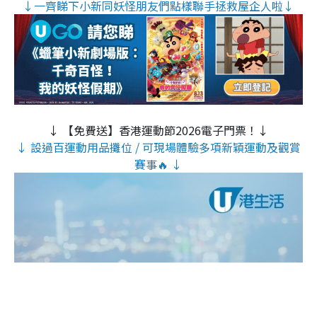
↓一齊睇下小新同妖怪朋友們點樣聯手拯救屋企人啦↓
↓ 【免費送】香港運動節2026電子門票！↓
↓ 設過百運動用品攤位 / 可現場體驗多項新穎運動及觀賞
賽事🔥 ↓