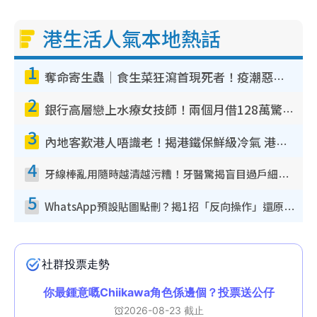
港生活人氣本地熱話
1
奪命寄生蟲｜食生菜狂瀉首現死者！疫潮惡化錄1.8萬宗病例 揭洗菜3大謬誤
2
銀行高層戀上水療女技師！兩個月借128萬驚覺「沉船」沉落火海 揭背後疑似邪教操控賣淫
3
內地客歎港人唔識老！揭港鐵保鮮級冷氣 港人求放過：咪投訴
4
牙線棒亂用隨時越清越污糟！牙醫驚揭盲目過戶細菌恐致蛀牙：呢種先係日常真保養
5
WhatsApp預設貼圖點刪？揭1招「反向操作」還原簡潔介面 附3步實測教學