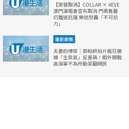
【突發取消】COLLAR × 4EVE
澳門演唱會宣布取消 門票售罄
仍難逃厄運 樂迷怒轟「不可抗
力」
電影劇集
夫妻的博弈｜郭柏妍拍片瘋狂撒
嬌「生氣氣」反差萌！戲外開戰
高海寧不為所動笑翻網民