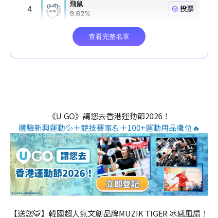
《U GO》請您去香港運動節2026！
體驗新興運動💦＋競技賽事💪＋100+運動用品攤位🔥
【送您🐯】韓國超人氣文創品牌MUZIK TIGER 冰感風扇！