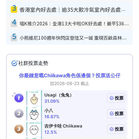
3
香港室內好去處｜逾35大歎冷氣室內好去處推介 室內活動免費避雨無懼落雨
4
唱K推介2026︱全港13大卡啦OK好去處！最平$36起 日文K都有！(附地址+收費詳情)
5
小熊維尼100週年快閃店登陸又一城 重現百畝森林經典場景／獨家限定盲盒登場／專屬DIY香水