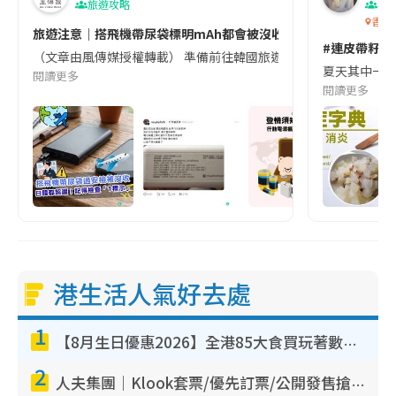
旅遊攻略
生
香港
旅遊注意｜搭飛機帶尿袋標明mAh都會被沒收😱出發前切記檢查「1
#連皮帶籽都
（文章由風傳媒授權轉載） 準備前往韓國旅遊的民眾，近期要特別留
夏天其中一種時
閱讀更多
閱讀更多
港生活人氣好去處
1
【8月生日優惠2026】全港85大食買玩著數攻略 自助餐/火鍋放題同行免費＋誠品/DONKI送現金券
2
人夫集團｜Klook套票/優先訂票/公開發售搶飛攻略！附票價.購票連結.場地座位表