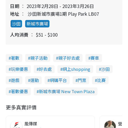
日期
2023年2月28日 - 2023年3月26日
地址
沙田新城市廣場1期 Play Park LB07
沙田
新城市廣場
人均消費
$51 - $100
著數
親子活動
親子好去處
賽車
玩樂優惠
好去處
網上shopping
沙田
遊戲
運動
網購平台
門票
比賽
著數優惠
新城市廣場 New Town Plaza
更多真實評價
風傳媒
營養教