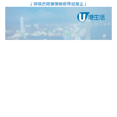
↓將萌虎嘅慵懶療癒帶返屋企↓