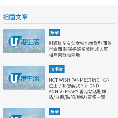
相關文章
娛樂
劉穎鏇罕有父女檔出鏡髮型師爸
爸露面 親曝媽媽留美國感人真
相無奈分隔兩地
演唱會
NCT WISH FANMEETING 《六
位王子都想娶我？》 2ND
ANNIVERSARY 香港站活動詳
情/日期/時間/地點/票價一覽
娛樂