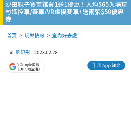
沙田親子賽車館買1送1優惠！人均$65入場玩
勻遙控車/賽車/VR虛擬賽車+送兩張$50優惠
券
首頁
玩樂情報
室內好去處
文:
劉紀彤
2023.02.28
在Google追蹤
用 App 睇文
《UHK 港生活》