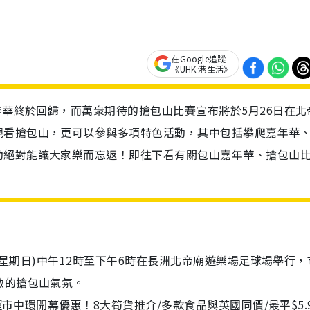
在Google追蹤
《UHK 港生活》
年華終於回歸，而萬衆期待的搶包山比賽宣布將於5月26日在北
觀看搶包山，更可以參與多項特色活動，其中包括攀爬嘉年華
動絕對能讓大家樂而忘返！即往下看有關包山嘉年華、搶包山
日(星期日)中午12時至下午6時在長洲北帝廟遊樂場足球場舉行，
激的搶包山氣氛。
超市中環開幕優惠！8大筍貨推介/多款食品與英國同價/最平$5.