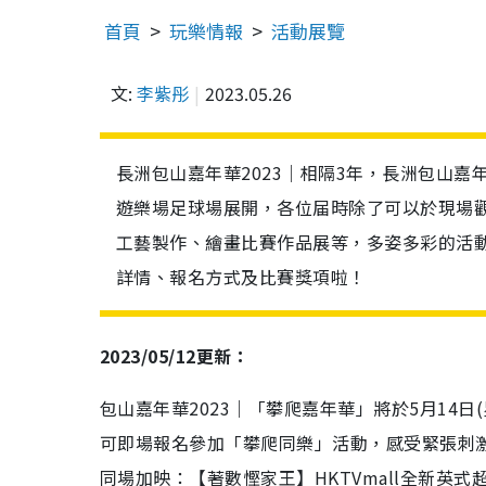
首頁
玩樂情報
活動展覽
文:
李紫彤
2023.05.26
長洲包山嘉年華2023｜相隔3年，長洲包山嘉
遊樂場足球場展開，各位届時除了可以於現場
工藝製作、繪畫比賽作品展等，多姿多彩的活
詳情、報名方式及比賽獎項啦！
2023/05/12更新：
包山嘉年華2023｜「攀爬嘉年華」將於5月14
可即場報名參加「攀爬同樂」活動，感受緊張刺
同場加映：【著數慳家王】HKTVmall全新英式