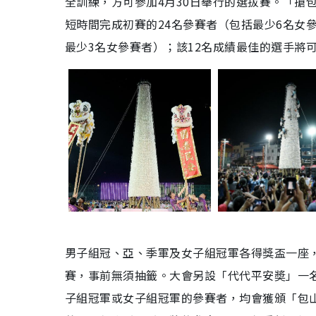
全訓練，方可參加4月30日舉行的選拔賽。「搶
短時間完成初賽的24名參賽者（包括最少6名女
最少3名女參賽者）；該12名成績最佳的選手將
男子組冠、亞、季軍及女子組冠軍各得獎盃一座
賽，事前無須抽籤。大會另設「代代平安奬」一名
子組冠軍或女子組冠軍的參賽者，均會獲頒「包