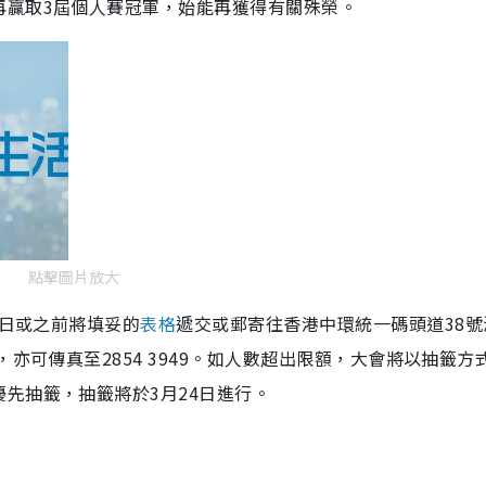
再贏取3屆個人賽冠軍，始能再獲得有關殊榮。
點擊圖片放大
0日或之前將填妥的
表格
遞交或郵寄往香港中環統一碼頭道38號
亦可傳真至2854 3949。如人數超出限額，大會將以抽籤方
先抽籤，抽籤將於3月24日進行。