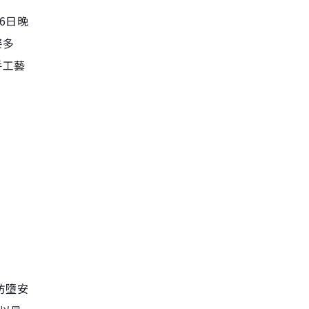
6日晚
姿多
手工藝
防墮安