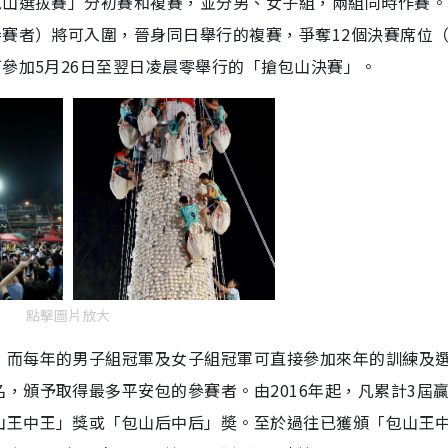
包山選拔賽」分初賽和複賽，並分男、女子組，兩組同時作賽。
參賽者）將可入圍，晉身同日舉行的複賽，爭奪12個決賽席位
可參加5月26日至翌日凌晨零舉行的「搶包山決賽」。
點擊圖片放大
，而每年的男子組冠軍及女子組冠軍可直接參加來年的訓練及
，頒予取得最多平安包的參賽者。由2016年起，凡累計3屆
山王中王」獎或「包山后中后」奬。至於過往已獲頒「包山王