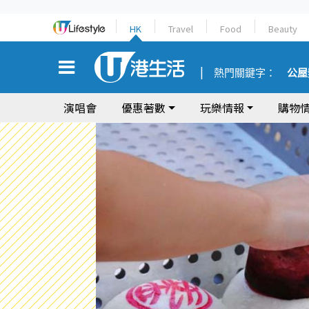
HK
Travel
Food
Beauty
熱門關鍵字：
公屋
演唱會
優惠著數
玩樂情報
購物