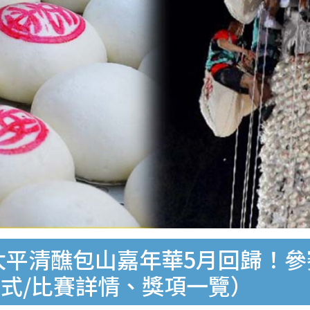
太平清醮包山嘉年華5月回歸！參
式/比賽詳情、獎項一覽）