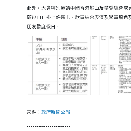
0
5
此外，大會特別邀請中國香港攀山及攀登總會成
%
願包山」掛上許願卡、欣賞綜合表演及學童填色
朋友歡度假日。
來源：
政府新聞公報
-----------------------