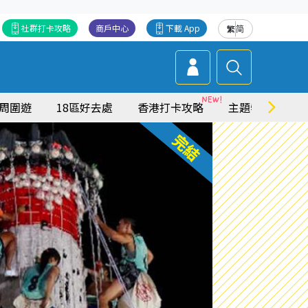
社群打卡攻略
商戶中心
下載 App
繁
简
周圍遊
18區好去處
香港打卡攻略
主題特集