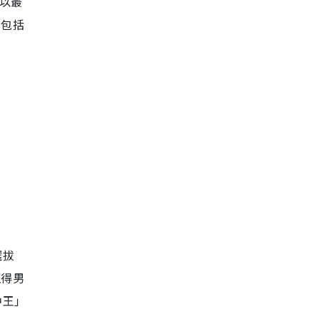
以最
（包括
選拔
贏得男
中王」