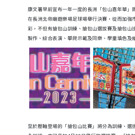
康文署早前宣布一年一度的長洲「包山嘉年華」即
在長洲北帝廟遊樂場足球場舉行決賽，從而加強
彩，不但有搶包山訓練、搶包山選拔賽及搶包山
製作、綜合表演、攀爬示範及同樂、學童填色及
至於壓軸登場的「搶包山比賽」將分為訓練、選拔