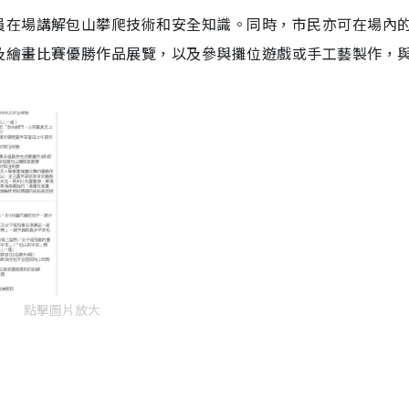
i
員在場講解包山攀爬技術和安全知識。同時，市民亦可在場內
n
及繪畫比賽優勝作品展覽，以及參與攤位遊戲或手工藝製作，
i
n
g
T
i
m
e
點擊圖片放大