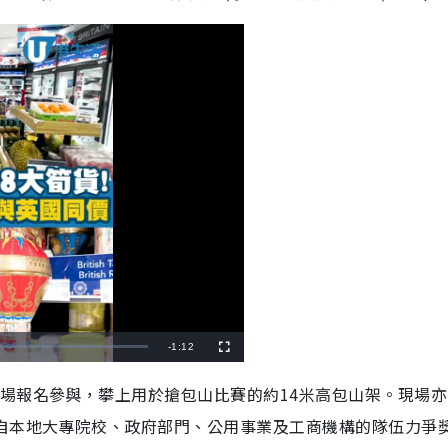
R
-
1:12
F
u
l
e
l
場報名參與，攀上用於搶包山比賽的約14米高包山架。現場亦
s
c
m
r
來自本地大專院校、政府部門、公用事業及工商機構的隊伍力爭
e
e
a
n