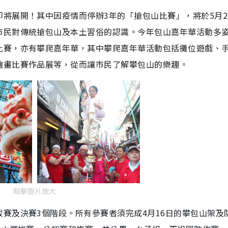
將展開！其中因疫情而停辦3年的「搶包山比賽」，將於5月2
市民對傳統搶包山及本土習俗的認識。今年包山嘉年華活動多
比賽，亦有攀爬嘉年華，其中攀爬嘉年華活動包括攤位遊戲、
繪畫比賽作品展等，從而讓市民了解攀包山的樂趣。
點擊圖片放大
賽及決賽3個階段。所有參賽者須完成4月16日的攀包山架及