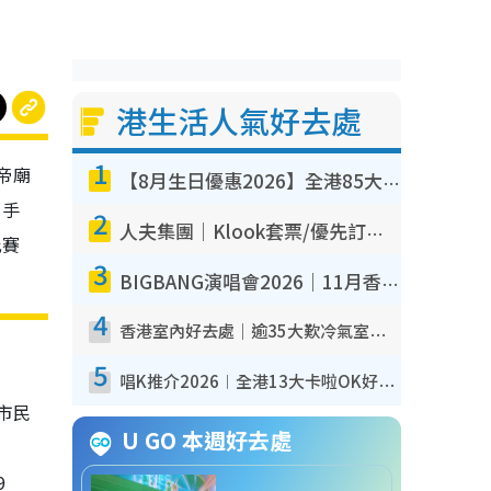
港生活人氣好去處
1
帝廟
【8月生日優惠2026】全港85大食買玩著數攻略 自助餐/火鍋放題同行免費＋誠品/DONKI送現金券
、手
2
人夫集團｜Klook套票/優先訂票/公開發售搶飛攻略！附票價.購票連結.場地座位表
比賽
3
BIGBANG演唱會2026｜11月香港啟德開3場！實名制VIP申請、優先購票攻略
4
香港室內好去處｜逾35大歎冷氣室內好去處推介 室內活動免費避雨無懼落雨
5
唱K推介2026︱全港13大卡啦OK好去處！最平$36起 日文K都有！(附地址+收費詳情)
市民
U GO 本週好去處
9