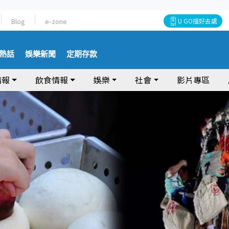
Blog
e-zone
U GO搵好去處
熱話
娛樂新聞
定期存款
情報
飲食情報
娛樂
社會
影片專區