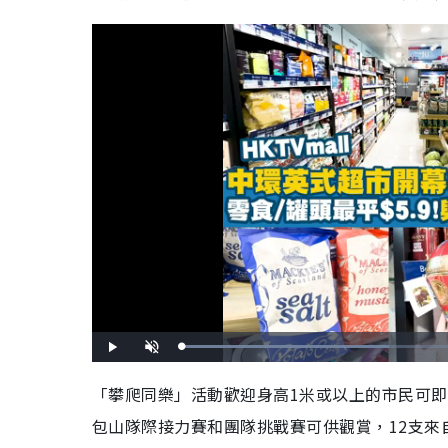
L
P
U
o
l
n
a
a
m
d
y
u
「攀爬同樂」活動歡迎身高1米或以上的市民可即
e
t
d
e
:
包山隊際接力賽和團隊挑戰賽可供觀賞，12支
5
0
.