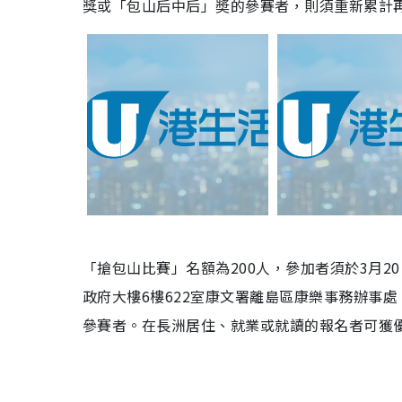
獎或「包山后中后」奬的參賽者，則須重新累計
「搶包山比賽」名額為200人，參加者須於3月2
政府大樓6樓622室康文署離島區康樂事務辦事處，
參賽者。在長洲居住、就業或就讀的報名者可獲優