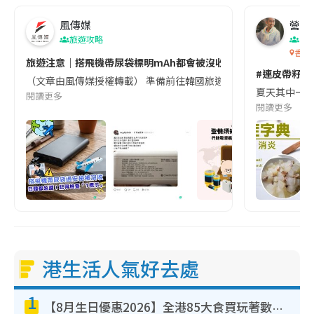
風傳媒
營養教
旅遊攻略
生
香港
旅遊注意｜搭飛機帶尿袋標明mAh都會被沒收😱出發前切記檢查「1
#連皮帶籽都
（文章由風傳媒授權轉載） 準備前往韓國旅遊的民眾，近期要特別留
夏天其中一種時
閱讀更多
閱讀更多
港生活人氣好去處
1
【8月生日優惠2026】全港85大食買玩著數攻略 自助餐/火鍋放題同行免費＋誠品/DONKI送現金券