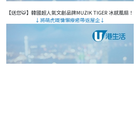
【送您🐯】韓國超人氣文創品牌MUZIK TIGER 冰感風扇！
↓將萌虎嘅慵懶療癒帶返屋企↓