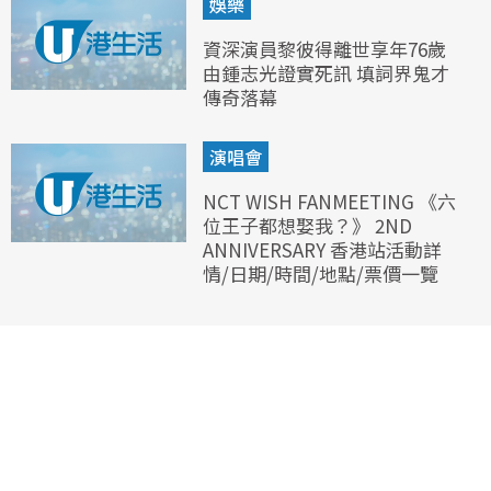
娛樂
資深演員黎彼得離世享年76歲
由鍾志光證實死訊 填詞界鬼才
傳奇落幕
演唱會
NCT WISH FANMEETING 《六
位王子都想娶我？》 2ND
ANNIVERSARY 香港站活動詳
情/日期/時間/地點/票價一覽