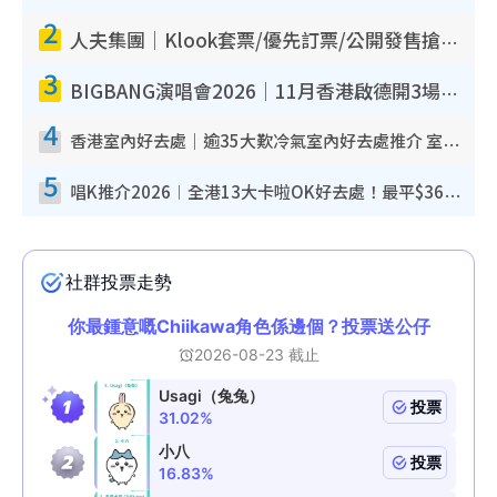
2
人夫集團｜Klook套票/優先訂票/公開發售搶飛攻略！附票價.購票連結.場地座位表
3
BIGBANG演唱會2026｜11月香港啟德開3場！實名制VIP申請、優先購票攻略
4
香港室內好去處｜逾35大歎冷氣室內好去處推介 室內活動免費避雨無懼落雨
5
唱K推介2026︱全港13大卡啦OK好去處！最平$36起 日文K都有！(附地址+收費詳情)