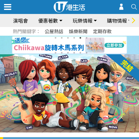
演唱會
優惠著數
玩樂情報
購物情報
熱門關鍵字：
公屋熱話
娛樂新聞
定期存款