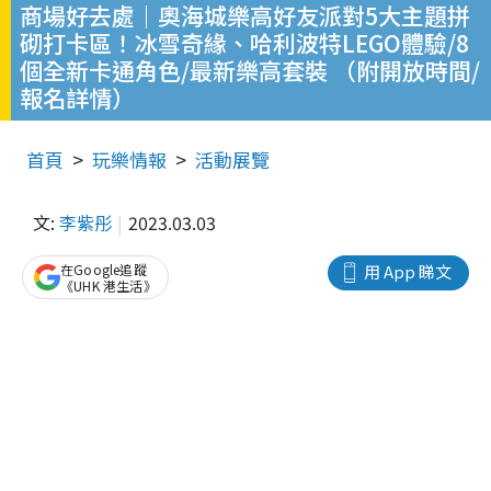
商場好去處｜奧海城樂高好友派對5大主題拼
砌打卡區！冰雪奇緣、哈利波特LEGO體驗/8
個全新卡通角色/最新樂高套裝 （附開放時間/
報名詳情）
首頁
玩樂情報
活動展覽
文:
李紫彤
2023.03.03
在Google追蹤
用 App 睇文
《UHK 港生活》