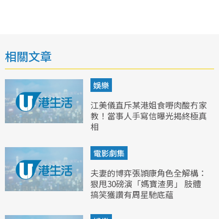
相關文章
娛樂
江美儀直斥某港姐食嘢肉酸冇家
教！當事人手寫信曝光揭終極真
相
電影劇集
夫妻的博弈張頴康角色全解構：
狠甩30磅演「媽寶渣男」 肢體
搞笑獲讚有周星馳底蘊