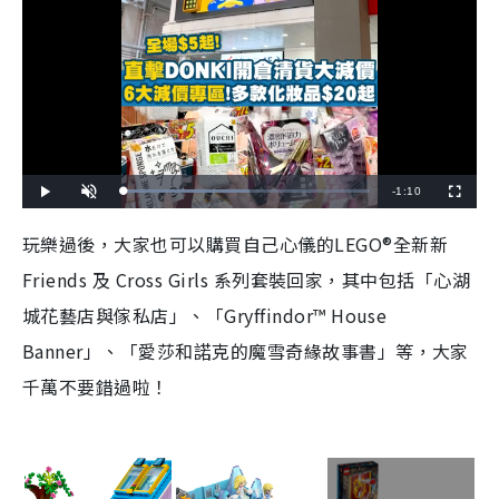
R
-
1:10
L
P
U
F
o
l
n
u
a
a
m
l
e
d
y
u
l
玩樂過後，大家也可以購買自己心儀的LEGO®全新新
e
t
s
d
e
c
m
:
r
Friends 及 Cross Girls 系列套裝回家，其中包括「心湖
5
e
1
e
a
.
n
4
城花藝店與傢私店」、「Gryffindor™ House
8
i
%
Banner」、「愛莎和諾克的魔雪奇緣故事書」等，大家
n
千萬不要錯過啦！
i
n
g
T