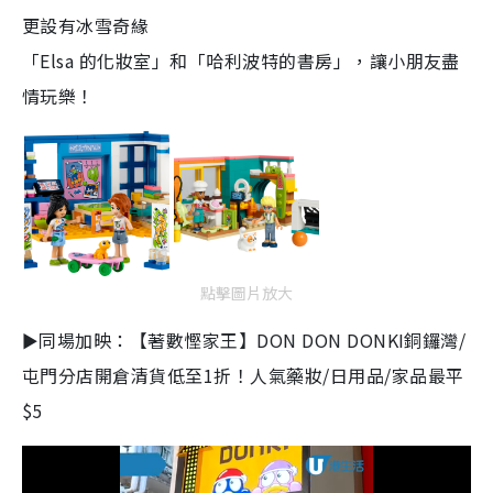
更設有冰雪奇緣
「Elsa 的化妝室」和「哈利波特的書房」，讓小朋友盡
情玩樂！
點擊圖片放大
►同場加映：【著數慳家王】DON DON DONKI銅鑼灣/
屯門分店開倉清貨低至1折！人氣藥妝/日用品/家品最平
$5