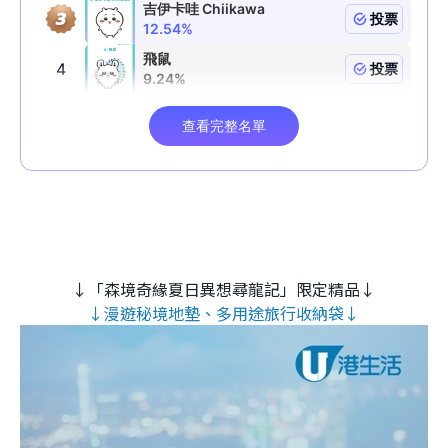
↓「森境奇緣夏日異想尋龍記」限定精品↓
↓漫遊秘境地墊、多用途旅行收納袋↓