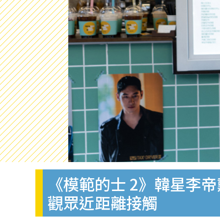
《模範的士 2》韓星李
觀眾近距離接觸