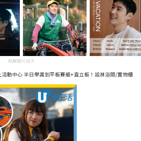
點擊圖片放大
活動中心 半日學識划平板賽艇+直立板！設淋浴間/置物櫃