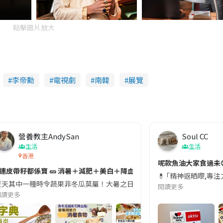
點擊圖片放大
李帝勳
電視劇
南韓
展覽
營養教主AndySan
Soul CC
生活
生活
香港
切記檢查「1標示」🚨
呢款魚油大家食過未
#連皮帶籽都係寶 🥒 消暑＋減肥＋美白＋降血脂
近期要特別留意隨身行李中的行動電源。一名旅客日前在機場安檢時，明明攜
💊 ｢精神返晒嚟,專
天其中一種時令蔬果非冬瓜莫屬！大暑之日，點都要飲碗冬瓜湯消暑解渴！除了解暑，冬瓜仲有
閱讀更多
閱讀更多