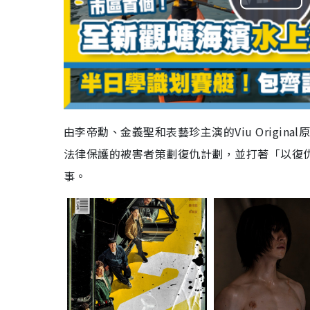
P
l
a
y
V
由李帝勳、金義聖和表藝珍主演的Viu Origi
法律保護的被害者策劃復仇計劃，並打著「以復
i
事。
d
e
o