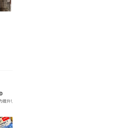

帶的行動電源機身已標示「10000mAh」，卻仍被要求當場丟棄，讓他
注力提升!｣ 長時間對住電腦､剪片寫稿,成日覺得眼睛乾澀､腦袋好似｢斷線｣｡試咗
好多鮮為人知嘅好處：減肥、消水腫、降血脂、美白養顏👇 冬瓜5大功效✨ 1️⃣ 利尿