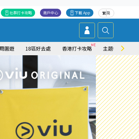
社群打卡攻略
商戶中心
下載 App
繁
简
周圍遊
18區好去處
香港打卡攻略
主題特集