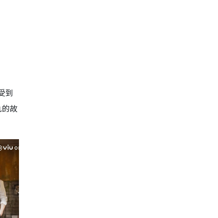
受到
仇的故