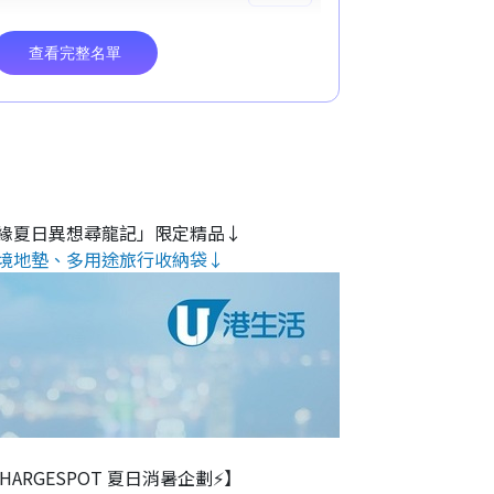
緣夏日異想尋龍記」限定精品↓
境地墊、多用途旅行收納袋↓
 CHARGESPOT 夏日消暑企劃⚡】