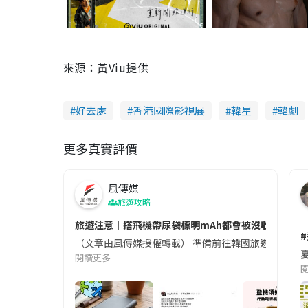
來源：黃Viu提供
好去處
香港國際影視展
韓星
韓劇
更多真實評價
風傳媒
旅遊攻略
旅遊注意｜搭飛機帶尿袋標明mAh都會被沒收😱出發前
（文章由風傳媒授權轉載） 準備前往韓國旅遊的民眾，
夏
閱讀更多