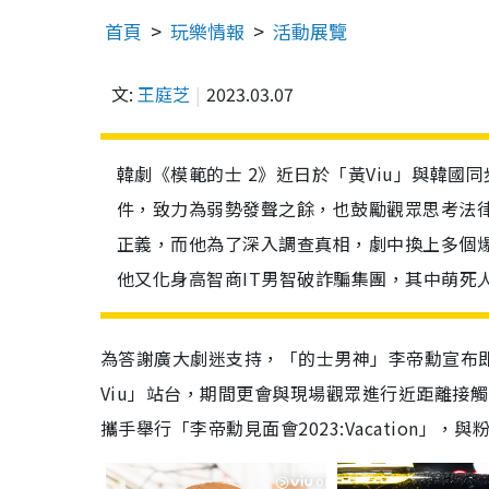
首頁
玩樂情報
活動展覽
文:
王庭芝
2023.03.07
韓劇《模範的士 2》近日於「黃Viu」與韓
件，致力為弱勢發聲之餘，也鼓勵觀眾思考法
正義，而他為了深入調查真相，劇中換上多個
他又化身高智商IT男智破詐騙集團，其中萌死
為答謝廣大劇迷支持，「的士男神」李帝勳宣布即將
Viu」站台，期間更會與現場觀眾進行近距離接
攜手舉行「李帝勳見面會2023:Vacation」，