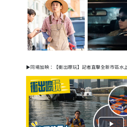
►同場加映：【衝出嚟玩】記者直擊全新市區水上