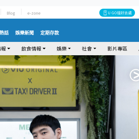
Blog
e-zone
U GO搵好去處
熱話
娛樂新聞
定期存款
情報
飲食情報
娛樂
社會
影片專區