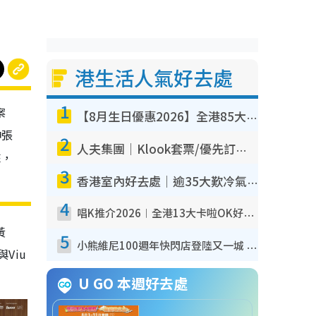
港生活人氣好去處
1
案
【8月生日優惠2026】全港85大食買玩著數攻略 自助餐/火鍋放題同行免費＋誠品/DONKI送現金券
伸張
2
人夫集團｜Klook套票/優先訂票/公開發售搶飛攻略！附票價.購票連結.場地座位表
來，
3
香港室內好去處｜逾35大歎冷氣室內好去處推介 室內活動免費避雨無懼落雨
4
唱K推介2026︱全港13大卡啦OK好去處！最平$36起 日文K都有！(附地址+收費詳情)
黃
5
小熊維尼100週年快閃店登陸又一城 重現百畝森林經典場景／獨家限定盲盒登場／專屬DIY香水
Viu
U GO 本週好去處