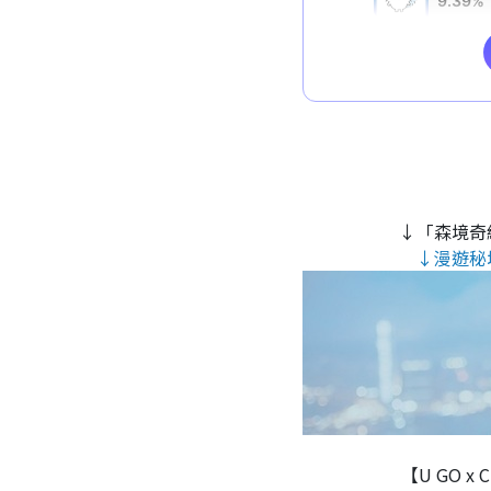
↓「森境奇
↓漫遊秘
【U GO x