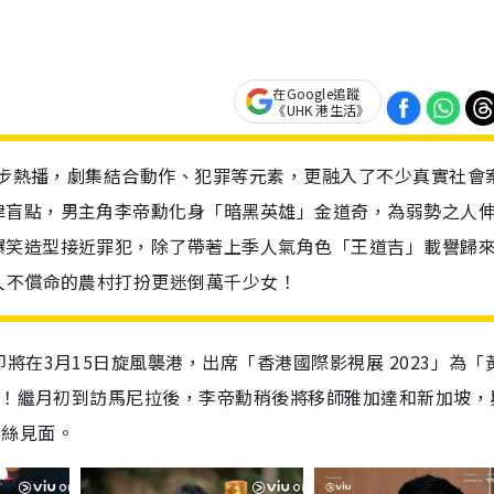
在Google追蹤
《UHK 港生活》
國同步熱播，劇集結合動作、犯罪等元素，更融入了不少真實社會
律盲點，男主角李帝勳化身「暗黑英雄」金道奇，為弱勢之人
爆笑造型接近罪犯，除了帶著上季人氣角色「王道吉」載譽歸
人不償命的農村打扮更迷倒萬千少女！
在3月15日旋風襲港，出席「香港國際影視展 2023」為「
觸！繼月初到訪馬尼拉後，李帝勳稍後將移師雅加達和新加坡，與
與粉絲見面。