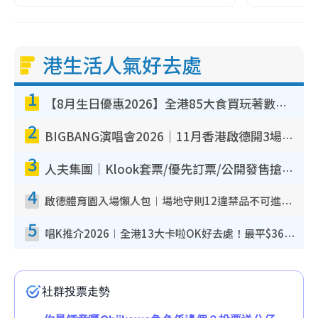
港生活人氣好去處
1
【8月生日優惠2026】全港85大食買玩著數攻略 自助餐/火鍋放題同行免費＋誠品/DONKI送現金券
2
BIGBANG演唱會2026｜11月香港啟德開3場！實名制VIP申請、優先購票攻略
3
人夫集團｜Klook套票/優先訂票/公開發售搶飛攻略！附票價.購票連結.場地座位表
4
啟德體育園入場懶人包︱場地守則12違禁品不可進場准帶細水樽但全場禁樽蓋！應援牌有限制！
5
唱K推介2026︱全港13大卡啦OK好去處！最平$36起 日文K都有！(附地址+收費詳情)