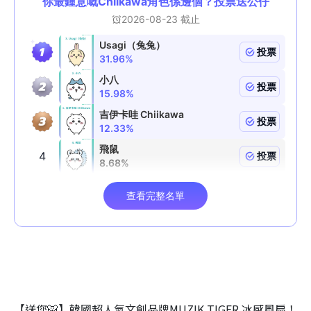
【送您🐯】韓國超人氣文創品牌MUZIK TIGER 冰感風扇！