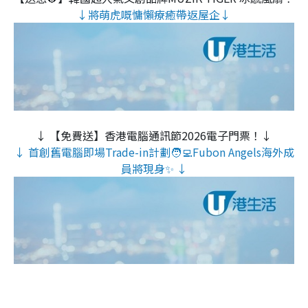
↓將萌虎嘅慵懶療癒帶返屋企↓
↓ 【免費送】香港電腦通訊節2026電子門票！↓
↓ 首創舊電腦即場Trade-in計劃🧑‍💻Fubon Angels海外成
員將現身✨ ↓