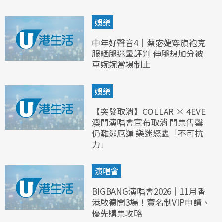
娛樂
中年好聲音4｜蔡宓婕穿旗袍克
服晒腿迷暈評判 伸腿想加分被
車婉婉當場制止
娛樂
【突發取消】COLLAR × 4EVE
澳門演唱會宣布取消 門票售罄
仍難逃厄運 樂迷怒轟「不可抗
力」
演唱會
BIGBANG演唱會2026｜11月香
港啟德開3場！實名制VIP申請、
優先購票攻略