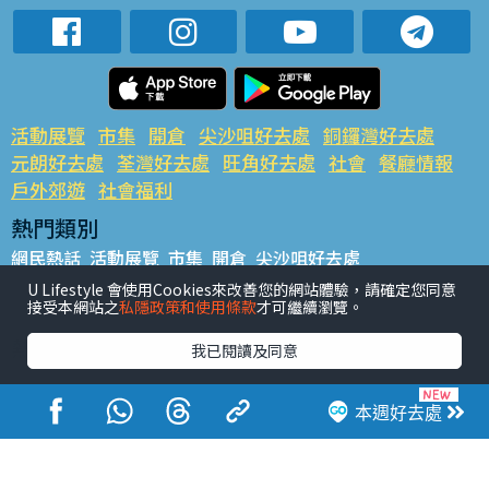
活動展覽
市集
開倉
尖沙咀好去處
銅鑼灣好去處
元朗好去處
荃灣好去處
旺角好去處
社會
餐廳情報
戶外郊遊
社會福利
熱門類別
網民熱話
活動展覽
市集
開倉
尖沙咀好去處
銅鑼灣好去處
元朗好去處
荃灣好去處
旺角好去處
社會
U Lifestyle 會使用Cookies來改善您的網站體驗，請確定您同意
接受本網站之
私隱政策和使用條款
才可繼續瀏覽。
餐廳情報
戶外郊遊
熱門標籤
我已閱讀及同意
#UGO搵好去處
#人氣活動推介
#美食社群熱話
#親子玩樂好去處
#ULifestyle應用程式
#限時搶
本週好去處
#UJetso禮物放送
#ULifestyle商戶中心
#著數
#網絡熱話
香港經濟日報版權所有©2026