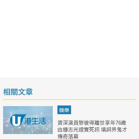
相關文章
娛樂
資深演員黎彼得離世享年76歲
由鍾志光證實死訊 填詞界鬼才
傳奇落幕