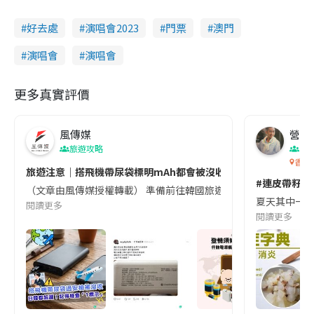
好去處
演唱會2023
門票
澳門
演唱會
演唱會
更多真實評價
風傳媒
營養教
旅遊攻略
生
香港
旅遊注意｜搭飛機帶尿袋標明mAh都會被沒收😱出發前切記檢查「1
#連皮帶籽都
（文章由風傳媒授權轉載） 準備前往韓國旅遊的民眾，近期要特別留
夏天其中一種時
閱讀更多
閱讀更多