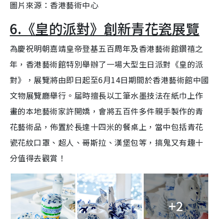
圖片來源：香港藝術中心
6.《皇的派對》創新青花瓷展覽
為慶祝明朝嘉靖皇帝登基五百周年及香港藝術館鑽禧之
年，香港藝術館特別舉辦了一場大型生日派對《皇的派
對》，展覽將由即日起至6月14日期間於香港藝術館中國
文物展覽廳舉行。届時擅長以工筆水墨技法在紙巾上作
畫的本地藝術家許開嬌，會將五百件多件親手製作的青
花藝術品，佈置於長達十四米的餐桌上，當中包括青花
瓷花紋口罩、超人、哥斯拉、漢堡包等，搞鬼又有趣十
分值得去觀賞！
+2