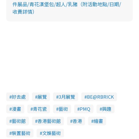
件展品/青花漢堡包/超人/乳豬（附活動地點/日期/
收費詳情）
好去處
展覽
3月展覽
BE@RBRICK
漫畫
青花瓷
藝術
PMQ
興趣
藝術館
香港藝術館
香港
繪畫
裝置藝術
文娛藝術