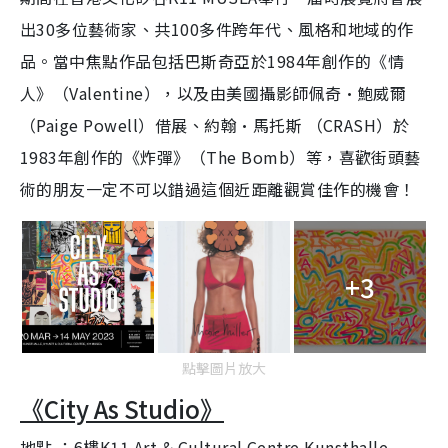
g
出30多位藝術家、共100多件跨年代、風格和地域的作
T
品。當中焦點作品包括巴斯奇亞於1984年創作的《情
i
人》（Valentine），以及由美國攝影師佩奇·鮑威爾
m
（Paige Powell）借展、約翰·馬托斯 （CRASH）於
e
1983年創作的《炸彈》（The Bomb）等，喜歡街頭藝
術的朋友一定不可以錯過這個近距離觀賞佳作的機會！
+3
點擊圖片放大
《City As Studio》
地點 ：6樓K11 Art & Cultural Centre Kunsthalle