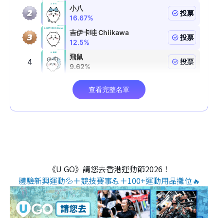
《U GO》請您去香港運動節2026！
體驗新興運動💦＋競技賽事💪＋100+運動用品攤位🔥