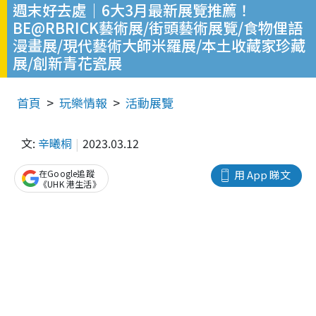
週末好去處｜6大3月最新展覽推薦！
BE@RBRICK藝術展/街頭藝術展覽/食物俚語
漫畫展/現代藝術大師米羅展/本土收藏家珍藏
展/創新青花瓷展
首頁
玩樂情報
活動展覽
文:
辛曦桐
2023.03.12
在Google追蹤
用 App 睇文
《UHK 港生活》