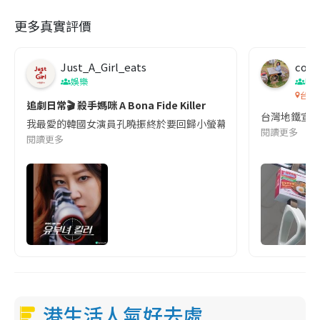
更多真實評價
Just_A_Girl_eats
co c
娛樂
吹
台灣
追劇日常🎬 殺手媽咪 A Bona Fide Killer
台灣地鐵宣
我最愛的韓國女演員孔曉振終於要回歸小螢幕啦!這次的劇本改編自同名
閱讀更多
閱讀更多
港生活人氣好去處