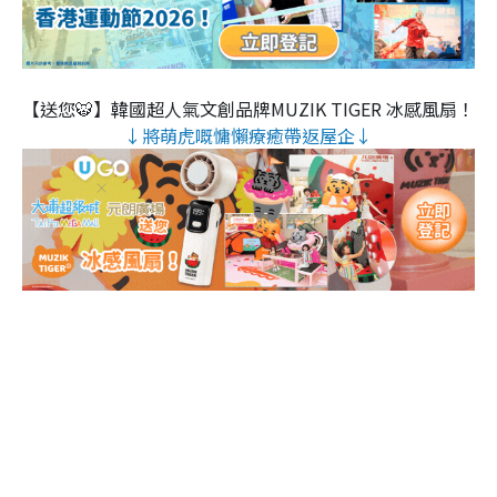
【送您🐯】韓國超人氣文創品牌MUZIK TIGER 冰感風扇！
↓將萌虎嘅慵懶療癒帶返屋企↓