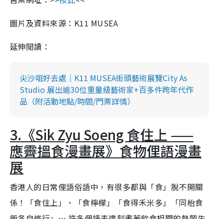
圖片及資料來源：K11 MUSEA
延伸閲讀：
尖沙咀好去處｜K11 MUSEA街頭藝術展覽City As
Studio 展出逾30位重量級藝術家+百多件跨年代作
品（附活動地點/時間/門票詳情）
3.《Sik Zyu Soeng 食住上 ——
應霽搵食漫畫展》食物俚語漫畫
展
香港人的日常俚語俗語中，有很多都與「食」脫不開關
係！「食住上」、「食檸檬」「食得禾米多」「同枱食
飯各自修行」… 許多俚語表達刻畫著飲食相關的熱鬧生