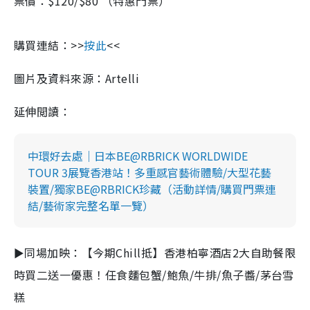
票價：$120/$80 （特惠門票）
購買連結：>>
按此
<<
圖片及資料來源：Artelli
延伸閲讀：
中環好去處｜日本BE@RBRICK WORLDWIDE
TOUR 3展覽香港站！多重感官藝術體驗/大型花藝
裝置/獨家BE@RBRICK珍藏（活動詳情/購買門票連
結/藝術家完整名單一覽）
►同場加映：【今期Chill抵】香港柏寧酒店2大自助餐限
時買二送一優惠！任食麵包蟹/鮑魚/牛排/魚子醬/茅台雪
糕