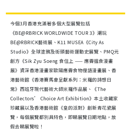
今個3月香港充滿著多個大型展覽包括
《BE@RBRICK WORLDWIDE TOUR 3》潮玩
BE@RBRICK藝術展、K11 MUSEA《City As
Studio》全球塗鴉及街頭藝術運動史展覽、PMQ元
創方《Sik Zyu Soeng 食住上 —— 應霽搵食漫畫
展》資深香港漫畫家歐陽應霽食物俚語漫畫展、香
港藝術館《香港賽馬會呈獻系列：米羅的詩想日
常》西班牙現代藝術大師米羅作品展、《The
Collectors’ Choice Art Exhibition》本土收藏家
珍藏展以及香港藝術館《皇的派對》創新青花瓷展
覽，每個展覽都別具特色，即睇展覽日期地點，放
假去睇展覽啦！