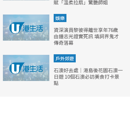
賦「溫柔拉扇」驚艷師姐
娛樂
資深演員黎彼得離世享年76歲
由鍾志光證實死訊 填詞界鬼才
傳奇落幕
戶外郊遊
石澳好去處｜港島後花園石澳一
日遊 10個石澳必訪美食打卡景
點