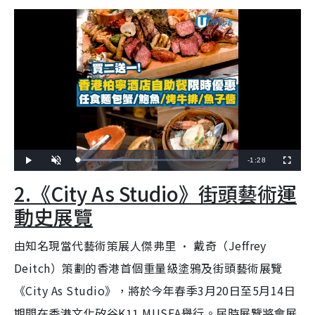
R
-
1:28
L
P
U
F
o
l
n
u
a
a
m
l
e
2.《City As Studio》街頭藝術運
d
y
u
l
e
t
s
d
e
c
m
:
r
動史展覽
4
e
0
e
a
.
n
9
5
由知名現當代藝術策展人傑弗里 · 戴奇（Jeffrey
i
%
Deitch）策劃的香港首個重量級塗鴉及街頭藝術展覽
n
《City As Studio》，將於今年春季3月20日至5月14日
i
n
期間在香港文化矽谷K11 MUSEA舉行。届時展覽將會展