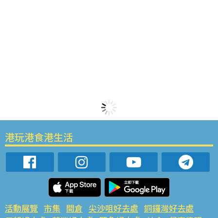
港玩港食港生活
活動展覽
市集
開倉
尖沙咀好去處
銅鑼灣好去處