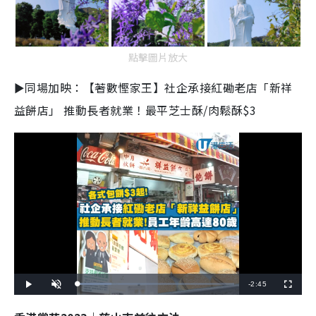
點擊圖片放大
►同場加映：【著數慳家王】社企承接紅磡老店「新祥
益餅店」 推動長者就業！最平芝士酥/肉鬆酥$3
R
-
2:45
L
P
U
F
o
l
n
u
a
a
m
l
e
d
y
u
l
e
t
s