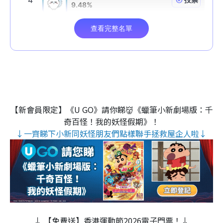
【新會員限定】《U GO》請你睇👹《蠟筆小新劇場版：千
奇百怪！我的妖怪假期》！
↓一齊睇下小新同妖怪朋友們點樣聯手拯救屋企人啦↓
↓ 【免費送】香港運動節2026電子門票！↓