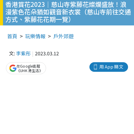
香港賞花2023｜慈山寺紫藤花燦爛盛放！浪
漫紫色花朵猶如觀音新衣裳（慈山寺前往交通
方式、紫藤花花期一覽）
首頁
玩樂情報
戶外郊遊
文:
李紫彤
2023.03.12
在Google追蹤
用 App 睇文
《UHK 港生活》