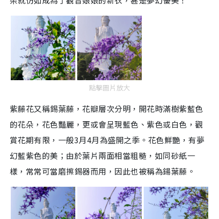
朵就仿如成為了觀音娘娘的新衣，甚是夢幻優美！
點擊圖片放大
紫藤花又稱錫葉藤，花瓣層次分明，開花時滿樹紫藍色
的花朵，花色豔麗，更或會呈現藍色、紫色或白色，觀
賞花期有限，一般3月4月為盛開之季。花色鮮艷，有夢
幻藍紫色的美；由於葉片兩面相當粗糙，如同砂紙一
樣，常常可當磨擦錫
器而用，因此也被稱為鍚葉藤。