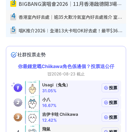
3
BIGBANG演唱會2026｜11月香港啟德開3場！實名制VIP申請、優先購票攻略
4
香港室內好去處｜逾35大歎冷氣室內好去處推介 室內活動免費避雨無懼落雨
5
唱K推介2026︱全港13大卡啦OK好去處！最平$36起 日文K都有！(附地址+收費詳情)