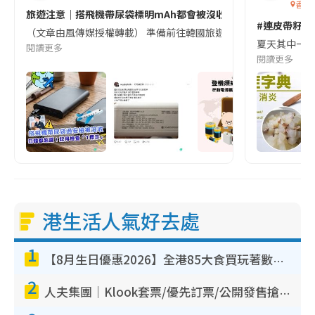
香港
旅遊注意｜搭飛機帶尿袋標明mAh都會被沒收😱出發前切記檢查「1
#連皮帶籽都
（文章由風傳媒授權轉載） 準備前往韓國旅遊的民眾，近期要特別留
夏天其中一種時
閱讀更多
閱讀更多
港生活人氣好去處
1
【8月生日優惠2026】全港85大食買玩著數攻略 自助餐/火鍋放題同行免費＋誠品/DONKI送現金券
2
人夫集團｜Klook套票/優先訂票/公開發售搶飛攻略！附票價.購票連結.場地座位表