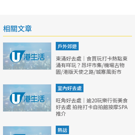
相關文章
戶外郊遊
東涌好去處｜食買玩打卡熱點東
涌有咩玩？昂坪市集/機場古物
園/港版天使之路/城寨風街市
室內好去處
旺角好去處｜逾20玩樂行街美食
好去處 拍拖打卡自拍館按摩SPA
推介
熱話