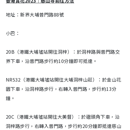
香港賞花2023｜慈山寺
前往方法
d
e
c
m
:
r
2
e
1
e
地址：新界大埔普門路88號
a
.
n
8
4
i
%
n
小巴：
i
n
20B（港鐵大埔墟站開往洞梓）：於洞梓路與普門路交
g
界下車，沿普門路步行約10分鐘即可抵達。
T
i
NR532（港鐵大埔墟站開往大埔洞梓山莊）：於金山花
m
園下車，沿洞梓路步行，右轉入普門路，步行約13分
e
鐘。
20C（港鐵大埔墟站開往大美督）：於䃟頭角下車，沿
洞梓路步行，右轉入普門路，步行約20分鐘即抵達慈山