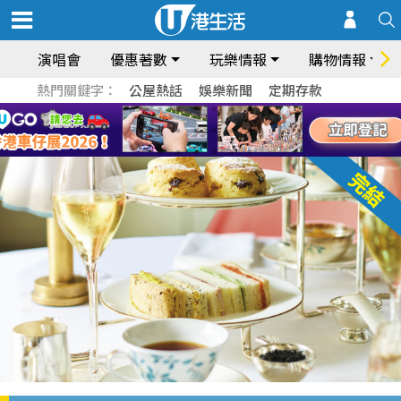
演唱會
優惠著數
玩樂情報
購物情報
熱門關鍵字：
公屋熱話
娛樂新聞
定期存款