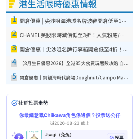
港生活限時優惠情報
1
開倉優惠 | 尖沙咀海港城名牌波鞋開倉低至1折！On鞋$899起／Joy&Peace鞋履$98起
2
CHANEL美妝限時減價低至3折！人氣粉底/唇膏/精華液低至$275！COCO香水都有平
3
開倉優惠｜尖沙咀名牌行李箱開倉低至4折！一連5日 American Tourister/ace./Hallmark $200起！
4
【8月生日優惠2026】全港85大食買玩著數攻略 自助餐/火鍋放題同行免費＋誠品/DONKI送現金券
5
開倉優惠｜銅鑼灣時代廣場Doughnut/Campo Marzio開倉低至1折！背囊、書包、手袋劈價$200起