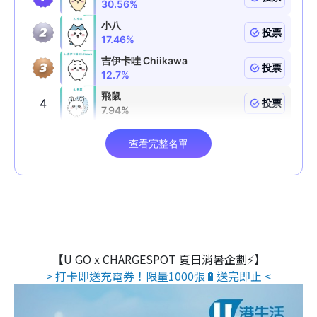
【U GO x CHARGESPOT 夏日消暑企劃⚡】
> 打卡即送充電券！限量1000張🔋送完即止 <