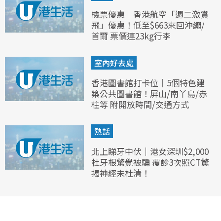
機票優惠｜香港航空「週二激賞
飛」優惠！低至$663來回沖繩/
首爾 票價連23kg行李
室內好去處
香港圖書館打卡位｜5個特色建
築公共圖書館！屏山/南丫島/赤
柱等 附開放時間/交通方式
熱話
北上睇牙中伏｜港女深圳$2,000
杜牙根驚覺被騙 覆診3次照CT驚
揭神經未杜清！