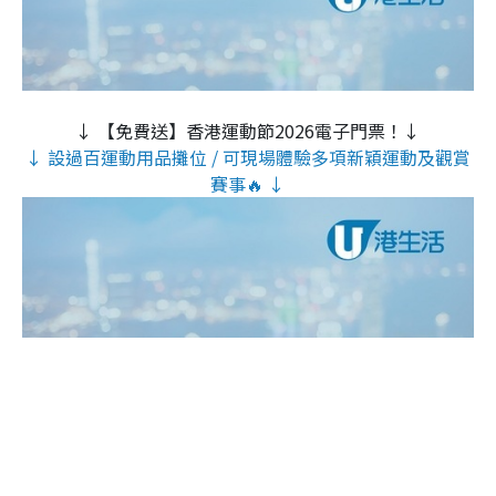
↓ 【免費送】香港運動節2026電子門票！↓
↓ 設過百運動用品攤位 / 可現場體驗多項新穎運動及觀賞
賽事🔥 ↓