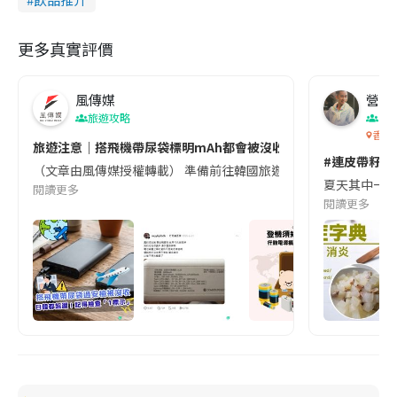
更多真實評價
風傳媒
營養教
旅遊攻略
生
香港
旅遊注意｜搭飛機帶尿袋標明mAh都會被沒收😱出發前切記檢查「1
#連皮帶籽都
（文章由風傳媒授權轉載） 準備前往韓國旅遊的民眾，近期要特別留
夏天其中一種時
閱讀更多
閱讀更多