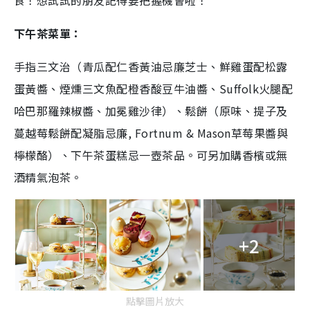
食！想試試的朋友記得要把握機會啦！
下午茶菜單：
手指三文治（青瓜配仁香黃油忌廉芝士、鮮雞蛋配松露
蛋黃醬、煙燻三文魚配橙香酸豆牛油醬、Suffolk火腿配
哈巴那羅辣椒醬、加冕雞沙律）、鬆餅（原味、提子及
蔓越莓鬆餅配凝脂忌廉, Fortnum & Mason草莓果醬與
檸檬酪）、下午茶蛋糕忌一壺茶品。可另加購香檳或無
酒精氣泡茶。
+2
點擊圖片放大