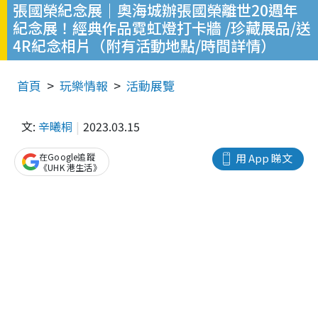
張國榮紀念展｜奧海城辦張國榮離世20週年
紀念展！經典作品霓虹燈打卡牆 /珍藏展品/送
4R紀念相片（附有活動地點/時間詳情）
首頁
玩樂情報
活動展覽
文:
辛曦桐
2023.03.15
在Google追蹤
用 App 睇文
《UHK 港生活》