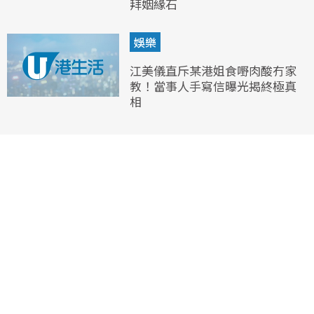
拜姻緣石
娛樂
江美儀直斥某港姐食嘢肉酸冇家
教！當事人手寫信曝光揭終極真
相