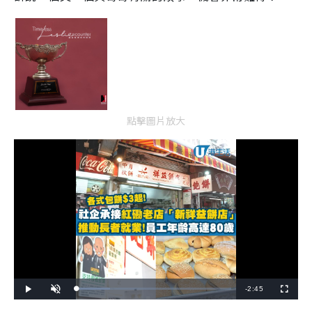
點擊圖片放大
R
-
2:45
L
P
U
F
o
l
n
u
a
a
m
l
e
d