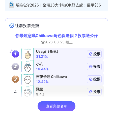
5
唱K推介2026︱全港13大卡啦OK好去處！最平$36起 日文K都有！(附地址+收費詳情)