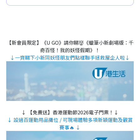
【新會員限定】《U GO》請你睇👹《蠟筆小新劇場版：千
奇百怪！我的妖怪假期》！
↓一齊睇下小新同妖怪朋友們點樣聯手拯救屋企人啦↓
↓ 【免費送】香港運動節2026電子門票！↓
↓ 設過百運動用品攤位 / 可現場體驗多項新穎運動及觀賞
賽事🔥 ↓