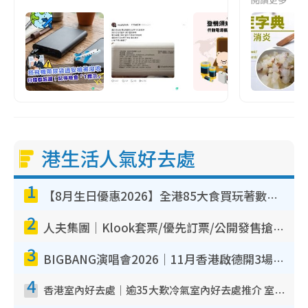
港生活人氣好去處
1
【8月生日優惠2026】全港85大食買玩著數攻略 自助餐/火鍋放題同行免費＋誠品/DONKI送現金券
2
人夫集團｜Klook套票/優先訂票/公開發售搶飛攻略！附票價.購票連結.場地座位表
3
BIGBANG演唱會2026｜11月香港啟德開3場！實名制VIP申請、優先購票攻略
4
香港室內好去處｜逾35大歎冷氣室內好去處推介 室內活動免費避雨無懼落雨