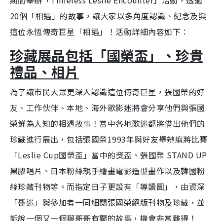
期間舉辦「Timeless Leslie Encounter」活動，
透過
20個「相遇」的故事，讓大家以多角度認識、紀念及與
這位永恆傳奇巨星「相遇」！活動詳細內容如下：
珍藏展品包括「國榮盃」、珍貴
禮品、相片
為了讓市民大眾更深入認識這位傳奇巨星，張國榮的好
友、工作伙伴、本地、海外歌影迷將會分享他們與張國
榮鮮為人知的相遇故事！當中各地歌迷都將借出他們的
珍藏進行展出，包括
張國榮1993年與好友舉辨麻將比賽
「Leslie Cup國榮盃」當中的獎盃、
張國榮 STAND UP
黑膠唱片
、日本粉絲親手繪畫電影造型畫作以及韓國粉
絲珍藏刊物等。而指定日子更設有「導讀團」，由資深
「哥迷」與參加者一同細閱張國榮絕版刊物及珍藏，並
訴說一個又一個與哥哥有關的故事，機會非常難得！