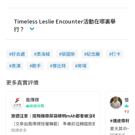
Timeless Leslie Encounter活動在哪裏舉
行？
好去處
奧海城
張國榮
紀念展
打卡
表演
歌手
曾比特
商場
更多真實評價
風傳媒
營養教
旅遊攻略
生
香港
旅遊注意｜搭飛機帶尿袋標明mAh都會被沒收😱出發前切記檢查「1
#連皮帶籽都
（文章由風傳媒授權轉載） 準備前往韓國旅遊的民眾，近期要特別留
夏天其中一種時
閱讀更多
閱讀更多