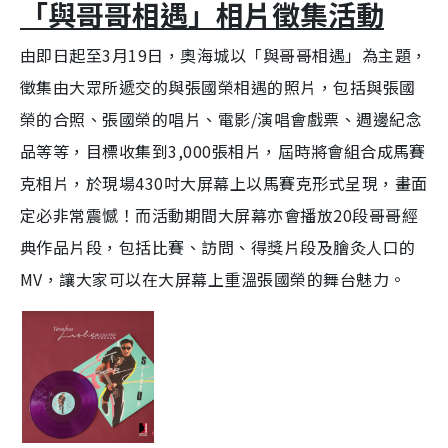
「與哥哥相遇」相片徵集活動
y
u
l
e
t
s
d
e
c
m
:
r
2
e
由即日起至3月19日，奧海城以「與哥哥相遇」為主題，
1
e
a
.
n
8
4
徵集由大眾所遞交的與張國榮相遇的照片，包括與張國
i
%
榮的合照、張國榮的唱片、電影/演唱會戲票、週邊紀念
n
品等等，目標收集到3,000張相片，屆時將會組合成馬賽
i
克相片，於現場430吋大屏幕上以馬賽克形式呈現，畫面
n
g
定必非常震憾！
而活動期間大屏幕亦會播放20段哥哥經
T
典作品片段，包括比賽、訪問、得獎片段及膾灸人口的
i
MV，讓大家可以在大屏幕上重溫張國榮的舞台魅力。
m
e