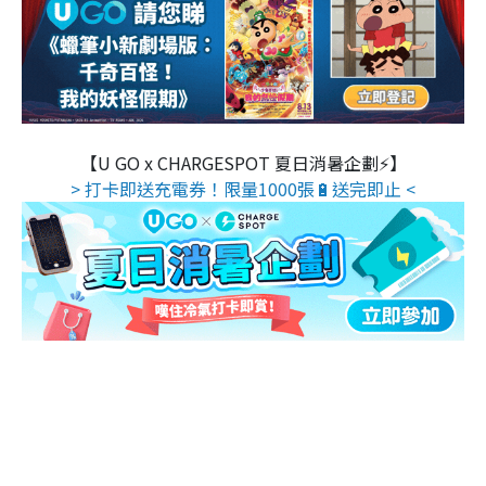
【U GO x CHARGESPOT 夏日消暑企劃⚡】
> 打卡即送充電券！限量1000張🔋送完即止 <