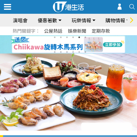
演唱會
優惠著數
玩樂情報
購物情報
熱門關鍵字：
公屋熱話
娛樂新聞
定期存款