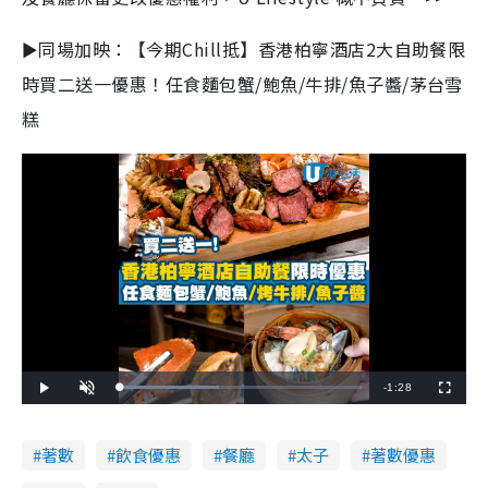
►同場加映：【今期Chill抵】香港柏寧酒店2大自助餐限
時買二送一優惠！任食麵包蟹/鮑魚/牛排/魚子醬/茅台雪
糕
R
-
1:28
L
P
U
F
o
l
n
u
a
a
m
l
e
d
y
u
l
e
t
s
d
e
c
著數
飲食優惠
餐廳
太子
著數優惠
m
:
r
4
e
0
e
a