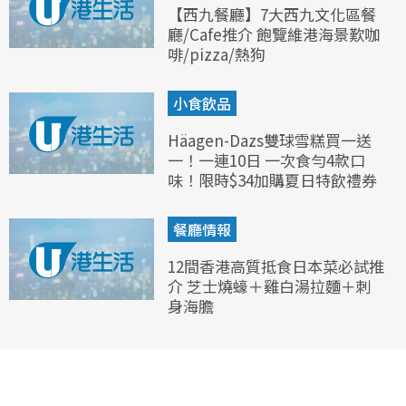
【西九餐廳】7大西九文化區餐
廳/Cafe推介 飽覽維港海景歎咖
啡/pizza/熱狗
小食飲品
Häagen-Dazs雙球雪糕買一送
一！一連10日 一次食勻4款口
味！限時$34加購夏日特飲禮券
餐廳情報
12間香港高質抵食日本菜必試推
介 芝士燒蠔＋雞白湯拉麵＋刺
身海膽