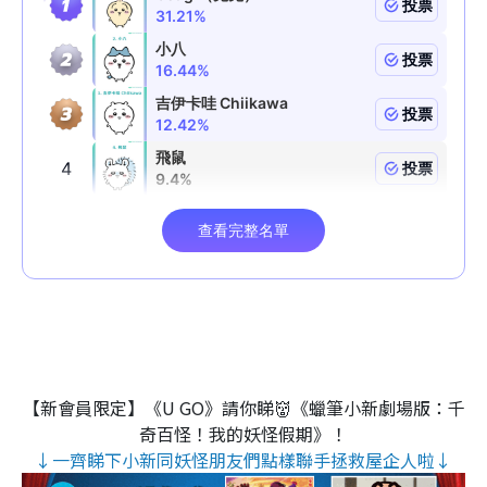
【新會員限定】《U GO》請你睇👹《蠟筆小新劇場版：千
奇百怪！我的妖怪假期》！
↓一齊睇下小新同妖怪朋友們點樣聯手拯救屋企人啦↓