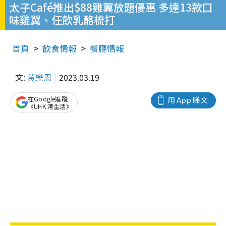
太子Café推出$88雞翼放題優惠 多達13款口
味雞翼、任飲乳酪梳打
首頁
飲食情報
餐廳情報
文:
黃樂恩
2023.03.19
在Google追蹤
用 App 睇文
《UHK 港生活》