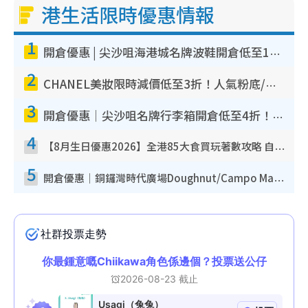
港生活限時優惠情報
1
開倉優惠 | 尖沙咀海港城名牌波鞋開倉低至1折！On鞋$899起／Joy&Peace鞋履$98起
2
CHANEL美妝限時減價低至3折！人氣粉底/唇膏/精華液低至$275！COCO香水都有平
3
開倉優惠｜尖沙咀名牌行李箱開倉低至4折！一連5日 American Tourister/ace./Hallmark $200起！
4
【8月生日優惠2026】全港85大食買玩著數攻略 自助餐/火鍋放題同行免費＋誠品/DONKI送現金券
5
開倉優惠｜銅鑼灣時代廣場Doughnut/Campo Marzio開倉低至1折！背囊、書包、手袋劈價$200起