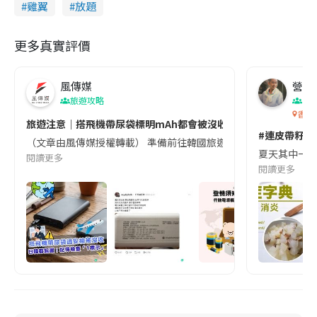
.
n
雞翼
放題
9
5
i
%
更多真實評價
n
i
風傳媒
營養教
n
旅遊攻略
生
g
香港
旅遊注意｜搭飛機帶尿袋標明mAh都會被沒收😱出發前切記檢查「1
T
#連皮帶籽都
（文章由風傳媒授權轉載） 準備前往韓國旅遊的民眾，近期要特別留
i
夏天其中一種時
閱讀更多
閱讀更多
m
e