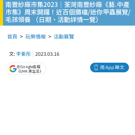
南豐紗廠市集2023｜荃灣南豐紗廠《藝.中產
市集》周末開鑼！近百個攤檔/迷你甲蟲展覽/
毛孩領養 （日期、活動詳情一覽）
首頁
玩樂情報
活動展覽
文:
李紫彤
2023.03.16
在Google追蹤
用 App 睇文
《UHK 港生活》