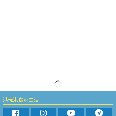
港玩港食港生活