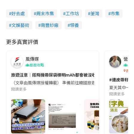
好去處
周末市集
工作坊
荃灣
市集
文娛藝術
南豐紗廠
領養
更多真實評價
風傳媒
營養教
旅遊攻略
生
香港
旅遊注意｜搭飛機帶尿袋標明mAh都會被沒收😱出發前切記檢查「1
#連皮帶籽都
（文章由風傳媒授權轉載） 準備前往韓國旅遊的民眾，近期要特別留
夏天其中一種時
閱讀更多
閱讀更多