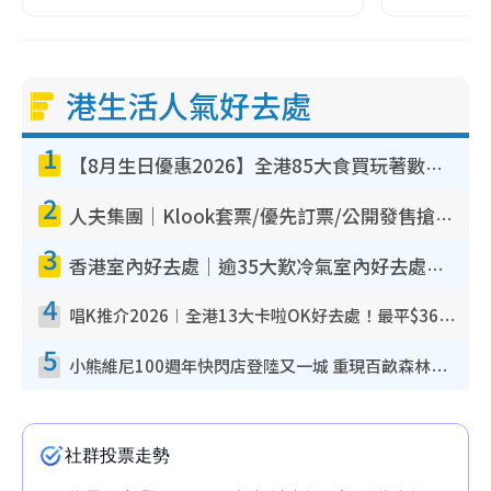
港生活人氣好去處
1
【8月生日優惠2026】全港85大食買玩著數攻略 自助餐/火鍋放題同行免費＋誠品/DONKI送現金券
2
人夫集團｜Klook套票/優先訂票/公開發售搶飛攻略！附票價.購票連結.場地座位表
3
香港室內好去處｜逾35大歎冷氣室內好去處推介 室內活動免費避雨無懼落雨
4
唱K推介2026︱全港13大卡啦OK好去處！最平$36起 日文K都有！(附地址+收費詳情)
5
小熊維尼100週年快閃店登陸又一城 重現百畝森林經典場景／獨家限定盲盒登場／專屬DIY香水