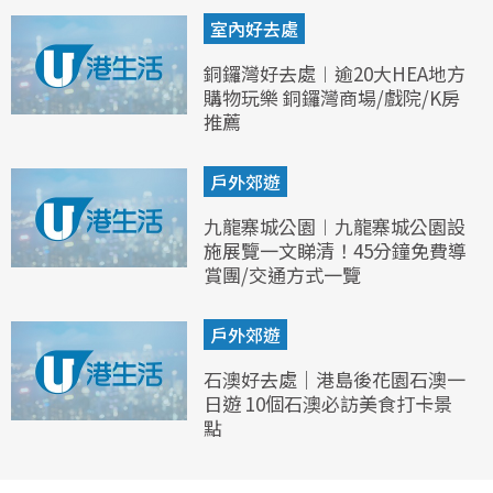
室內好去處
銅鑼灣好去處︱逾20大HEA地方
購物玩樂 銅鑼灣商場/戲院/K房
推薦
戶外郊遊
九龍寨城公園︱九龍寨城公園設
施展覽一文睇清！45分鐘免費導
賞團/交通方式一覽
戶外郊遊
石澳好去處｜港島後花園石澳一
日遊 10個石澳必訪美食打卡景
點