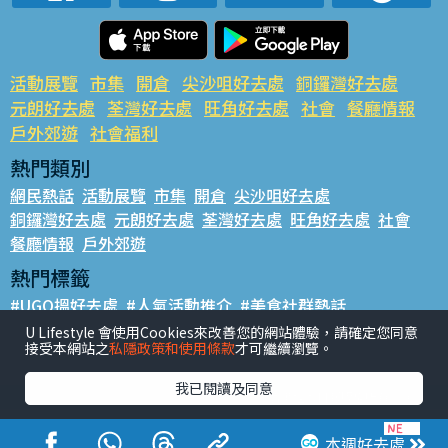
活動展覽
市集
開倉
尖沙咀好去處
銅鑼灣好去處
元朗好去處
荃灣好去處
旺角好去處
社會
餐廳情報
戶外郊遊
社會福利
熱門類別
網民熱話
活動展覽
市集
開倉
尖沙咀好去處
銅鑼灣好去處
元朗好去處
荃灣好去處
旺角好去處
社會
餐廳情報
戶外郊遊
熱門標籤
#UGO搵好去處
#人氣活動推介
#美食社群熱話
#親子玩樂好去處
#ULifestyle應用程式
#限時搶
U Lifestyle 會使用Cookies來改善您的網站體驗，請確定您同意
接受本網站之
私隱政策和使用條款
才可繼續瀏覽。
#UJetso禮物放送
#ULifestyle商戶中心
#著數
#網絡熱話
我已閱讀及同意
香港經濟日報版權所有©2026
本週好去處