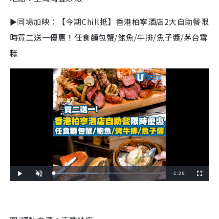
►同場加映：【今期Chill抵】香港柏寧酒店2大自助餐限
時買二送一優惠！任食麵包蟹/鮑魚/牛排/魚子醬/茅台雪
糕
R
-
1:28
L
P
U
F
o
l
n
u
a
a
m
l
e
d
y
u
l
e
t
s
d
e
c
m
:
r
4
e
0
e
a
.