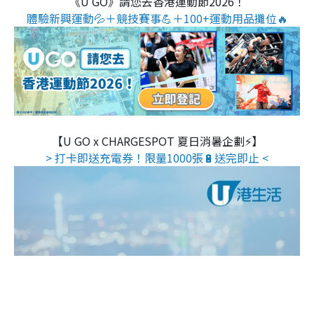
《U GO》請您去香港運動節2026！
體驗新興運動💦＋競技賽事💪＋100+運動用品攤位🔥
【U GO x CHARGESPOT 夏日消暑企劃⚡】
> 打卡即送充電券！限量1000張🔋送完即止 <