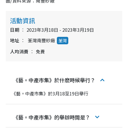
圖/資料來源：
南豐紗廠
n
9
5
i
%
n
活動資訊
i
日期
2023年3月18日 - 2023年3月19日
n
地址
荃灣南豐紗廠
荃灣
g
人均消費
免費
T
i
m
e
《藝。中產市集》於什麽時候舉行？
《藝。中產市集》於
3月18至19日舉行
《藝。中產市集》的舉辦時間是？