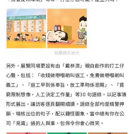
e
點擊圖片放大
另外，展覽同場更設有由「戴恭濟」親自創作的打工仔
心聲，包括：「收錢做嘢嗰啲叫返工，免費做嘢嗰啲叫
義工」、「返工早到係奉旨，放工準時係恩賜」、「貧
窮限制想像，人工決定工作量」等30 句語錄，以記事簿
形式展出，讓訪客逐頁翻開細讀。語錄全部均是精警押
韻、啜核出位的句子，配以趣怪圖象，當中總有你在公
司「見識」過的人與事，包保令你會心微笑。