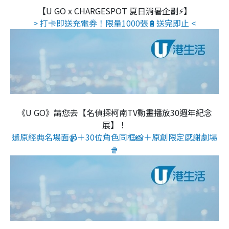
【U GO x CHARGESPOT 夏日消暑企劃⚡】
> 打卡即送充電券！限量1000張🔋送完即止 <
《U GO》請您去【名偵探柯南TV動畫播放30週年紀念
展】！
還原經典名場面📹＋30位角色同框📸＋原創限定感謝劇場
🍿