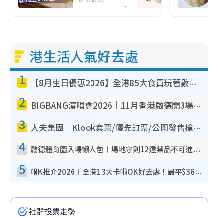
港生活人氣好去處
1
【8月生日優惠2026】全港85大食買玩著數攻略 自助餐/火鍋放題同行免費＋誠品/DONKI送現金券
2
BIGBANG演唱會2026｜11月香港啟德開3場！實名制VIP申請、優先購票攻略
3
人夫集團｜Klook套票/優先訂票/公開發售搶飛攻略！附票價.購票連結.場地座位表
4
啟德體育園入場懶人包︱場地守則12違禁品不可進場准帶細水樽但全場禁樽蓋！應援牌有限制！
5
唱K推介2026︱全港13大卡啦OK好去處！最平$36起 日文K都有！(附地址+收費詳情)