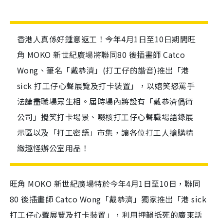
香港人真係好鍾意返工！今年4月1日至10日期間旺
角 MOKO 新世紀廣場將聯同80 後插畫師 Catco
Wong、筆名「戴恭濟」(打工仔的諧音)推出「港
sick 打工仔心聲展覽及打卡裝置」，以嬉笑怒罵手
法論盡職場眾生相。届時場內將設有「戴恭濟僞術
公司」攪笑打卡場景、啜核打工仔心聲職場語錄展
示區以及「打工密語」市集，讓各位打工人搶購精
緻趣怪辦公室用品！
旺角 MOKO 新世紀廣場特於今年4月1日至10日，聯同
80 後插畫師 Catco Wong「戴恭濟」獨家推出「港 sick
打工仔心聲展覽及打卡裝置」，利用押韻抵死的廣東話