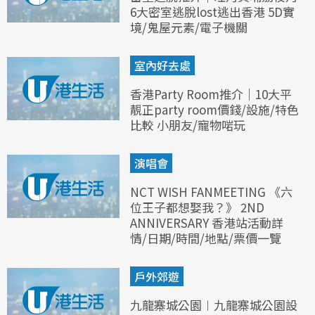
6大密室逃脫lost逃出香港 5D實
境/鬼屋元素/電子機關
室內好去處
香港Party Room推介｜10大平
靚正party room價錢/設施/特色
比較 小朋友/寵物啱玩
演唱會
NCT WISH FANMEETING 《六
位王子都想娶我？》 2ND
ANNIVERSARY 香港站活動詳
情/日期/時間/地點/票價一覽
戶外郊遊
九龍寨城公園︱九龍寨城公園設