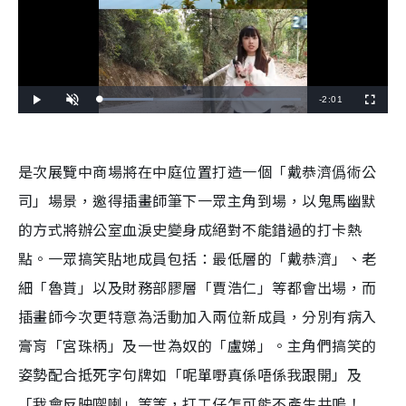
R
-
2:01
L
P
U
F
o
l
n
u
a
a
m
l
e
d
y
u
l
e
t
s
d
e
c
m
:
r
是次展覽中商場將在中庭位置打造一個「戴恭濟僞術公
2
e
6
e
a
.
n
7
司」場景，邀得插畫師筆下一眾主角到場，以鬼馬幽默
8
i
%
的方式將辦公室血淚史變身成絕對不能錯過的打卡熱
n
點。一眾搞笑貼地成員包括：最低層的「戴恭濟」、老
i
細「魯貰」以及財務部膠層「賈浩仁」等都會出場，而
n
插畫師今次更特意為活動加入兩位新成員，分別有病入
g
膏肓「宮珠柄」及一世為奴的「盧娣」。主角們搞笑的
T
姿勢配合抵死字句牌如「呢單嘢真係唔係我跟開」及
i
「我會反映㗎喇」等等，打工仔怎可能不產生共嗚！
m