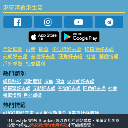
港玩港食港生活
活動展覽
市集
開倉
尖沙咀好去處
銅鑼灣好去處
元朗好去處
荃灣好去處
旺角好去處
社會
餐廳情報
戶外郊遊
社會福利
熱門類別
網民熱話
活動展覽
市集
開倉
尖沙咀好去處
銅鑼灣好去處
元朗好去處
荃灣好去處
旺角好去處
社會
餐廳情報
戶外郊遊
熱門標籤
#UGO搵好去處
#人氣活動推介
#美食社群熱話
#親子玩樂好去處
#ULifestyle應用程式
#限時搶
U Lifestyle 會使用Cookies來改善您的網站體驗，請確定您同意
接受本網站之
私隱政策和使用條款
才可繼續瀏覽。
#UJetso禮物放送
#ULifestyle商戶中心
#著數
#網絡熱話