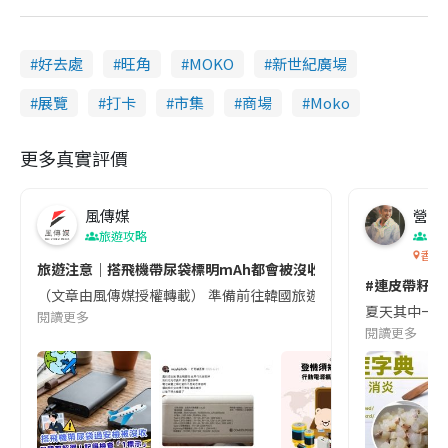
好去處
旺角
MOKO
新世紀廣場
展覽
打卡
市集
商場
Moko
更多真實評價
風傳媒
營養教
旅遊攻略
生
香港
旅遊注意｜搭飛機帶尿袋標明mAh都會被沒收😱出發前切記檢查「1
#連皮帶籽都
（文章由風傳媒授權轉載） 準備前往韓國旅遊的民眾，近期要特別留
夏天其中一種時
閱讀更多
閱讀更多