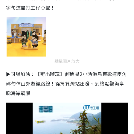
字句道盡打工仔心聲！
點擊圖片放大
►同場加映：【衝出嚟玩】超簡易2小時港島東歌連臣角
砵甸乍山郊遊徑路線！從筲箕灣站出發、到終點觀海亭
睇海岸靚景