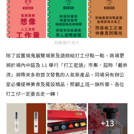
點擊圖片放大
除了設置搞鬼展覽場景及語錄給打工仔鬆一鬆，商場更
將於場內中庭及 L1 舉行「打工密語」市集，屆時「戴恭
濟」將帶來多款首次發售的人氣新產品，同場另有辦公
室必備提神美食及擺設精品，照顧上班一族所需，各位
打工仔一定要去走一轉！
+13