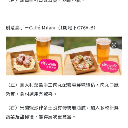
（右）雜莓梳打口感清爽，甜而不膩。
創意高手－Caffé Milani（1期地下G76A-B）
（左）意大利茄醬手工肉丸配薯蓉鮮味絕倫，肉丸口感
紥實，食材選用有驚喜。
（右）米蘭蝦沙律多士沒有傳統般油膩，加入多款新鮮
蔬菜及甜椒後，變得層次更豐富。