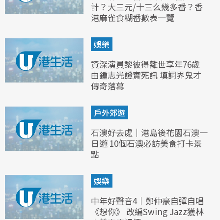
計？大三元/十三么幾多番？香
港麻雀食糊番數表一覽
娛樂
資深演員黎彼得離世享年76歲
由鍾志光證實死訊 填詞界鬼才
傳奇落幕
戶外郊遊
石澳好去處｜港島後花園石澳一
日遊 10個石澳必訪美食打卡景
點
娛樂
中年好聲音4｜鄭仲豪自彈自唱
《想你》 改編Swing Jazz獲林