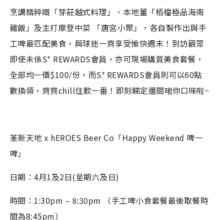
烹調精粹嘅「芽莊越式料理」、本地薑「栢檔極品海南
雞飯」及主打摩登中菜 「唐宮小聚」，各自製作出與手
工啤最匹配美食，與球迷一齊享受愉快週末！到訪觀眾
+
即使未係S
REWARDS會員，亦可現場購買美食套餐，
+
全部均一價$100/份，而S
REWARDS會員則可以60點
數換領，齊齊chill住歎一番！即刻睇定邊間啱你口味啦~
荃新天地 x hEROES Beer Co「Happy Weekend 啤一
啤」
日期：4月1及2日(星期六及日)
時間：1:30pm – 8:30pm （手工啤小食套餐最後取餐時
間為8:45pm）