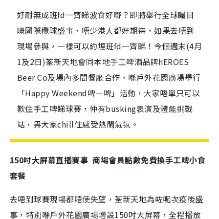
好耐無成班fd一齊睇波食好嘢？即將舉行全球矚目
嘅國際欖球盛事，唔少港人都好期待，如果去唔到
現場參與，一樣可以約埋班fd一齊睇！今個週末(4月
1及2日)荃新天地會同本地手工啤酒品牌hEROES
Beer Co及場內多間餐廳合作，喺戶外花園廣場舉行
「Happy Weekend啤一啤」活動，大家唔單只可以
歎住手工啤睇球賽，仲有busking表演及體能挑戰
站，畀大家chill住感受熱鬧氣氛。
150
吋大屏幕直播賽事
商場會員點數免費換手工啤小食
套餐
去唔到球賽現場都唔使失望，荃新天地為咗呢次疫後盛
事，特別喺戶外花園廣場增設150吋大屏幕，全程播放