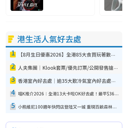
港生活人氣好去處
1
【8月生日優惠2026】全港85大食買玩著數攻略 自助餐/火鍋放題同行免費＋誠品/DONKI送現金券
2
人夫集團｜Klook套票/優先訂票/公開發售搶飛攻略！附票價.購票連結.場地座位表
3
香港室內好去處｜逾35大歎冷氣室內好去處推介 室內活動免費避雨無懼落雨
4
唱K推介2026︱全港13大卡啦OK好去處！最平$36起 日文K都有！(附地址+收費詳情)
5
小熊維尼100週年快閃店登陸又一城 重現百畝森林經典場景／獨家限定盲盒登場／專屬DIY香水