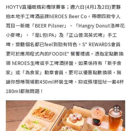
HOYTV直播嘅精彩欖球賽事；週六日(4月1及2日)更夥
拍本地手工啤酒品牌hEROES Beer Co，帶嚟四款令人
耳目一新嘅「BEER Pilsner」、「Hangry Donut洛神花
小麥啤」、「是L但IPA」及「正山普洱英式啤」手工
+
啤，齋聽個名都已feel到勁有特色。S
REWARDS會員
+
更可於應用程式內的FOODIE
餐饗禮遇，憑指定點數換
領 hEROES生啤或手工啤酒拼盤，如果係持有「新手食
家」或「為食家」勳章會員，更可以優惠點數換領，無
論你想喺現場歎450ml杯裝生啤、抑或預埋班fd一套4杯
180ml都無問題！