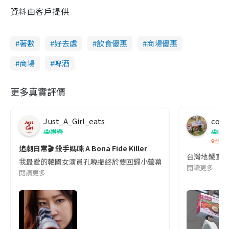
資料由客戶提供
著數
好去處
飲食優惠
商場優惠
商場
啤酒
更多真實評價
Just_A_Girl_eats
co c
娛樂
吹
台灣
追劇日常🎬 殺手媽咪 A Bona Fide Killer
台灣地鐵宣
我最愛的韓國女演員孔曉振終於要回歸小螢幕啦!這次的劇本改編自同名
閱讀更多
閱讀更多