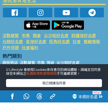
港玩港食港生活
活動展覽
市集
開倉
尖沙咀好去處
銅鑼灣好去處
元朗好去處
荃灣好去處
旺角好去處
社會
餐廳情報
戶外郊遊
社會福利
熱門類別
網民熱話
活動展覽
市集
開倉
尖沙咀好去處
銅鑼灣好去處
元朗好去處
荃灣好去處
旺角好去處
社會
U Lifestyle 會使用Cookies來改善您的網站體驗，請確定您同意
接受本網站之
私隱政策和使用條款
才可繼續瀏覽。
餐廳情報
戶外郊遊
熱門標籤
我已閱讀及同意
#UGO搵好去處
#人氣活動推介
#美食社群熱話
#親子玩樂好去處
#ULifestyle應用程式
#限時搶
本週好去處
#UJetso禮物放送
#ULifestyle商戶中心
#著數
#網絡熱話