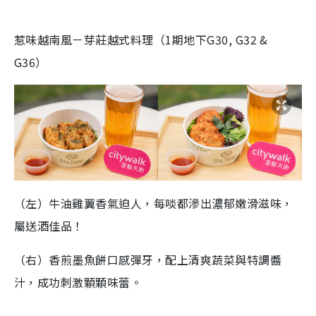
惹味越南風－芽莊越式料理（1期地下G30, G32 &
G36）
（左）牛油雞翼香氣迫人，每啖都滲出濃郁嫩滑滋味，
屬送酒佳品！
（右）香煎墨魚餅口感彈牙，配上清爽蔬菜與特調醬
汁，成功刺激顆顆味蕾。