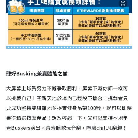
聽好Busking
兼贏體能之巔
大屏幕上球員努力不懈爭取勝利，屏幕下嘅你都一樣可
以挑戰自己！荃新天地於場內已經設下擂台，挑戰者只
要成功堅持雙腳離地並捉實健身吊架100秒，就可以即時
獲得精選按摩產品！想放輕鬆一下，又可以支持本地年
青Buskers演出，齊齊聽歌玩音樂，體驗chill凡樂趣！