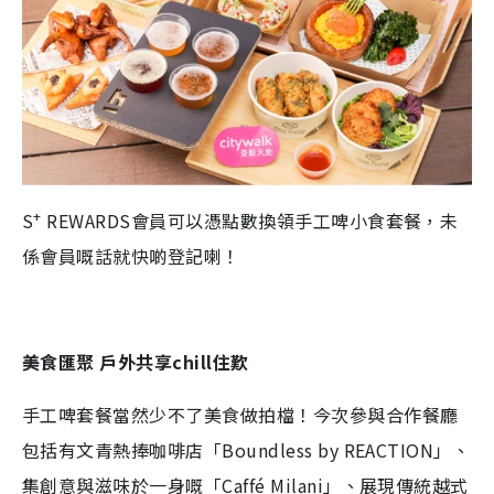
+
S
REWARDS會員可以憑點數換領手工啤小食套餐，未
係會員嘅話就快啲登記喇！
美食匯聚
戶外共享chill
住歎
手工啤套餐當然少不了美食做拍檔！今次參與合作餐廳
包括有文青熱捧咖啡店「Boundless by REACTION」、
集創意與滋味於一身嘅「Caffé Milani」、展現傳統越式