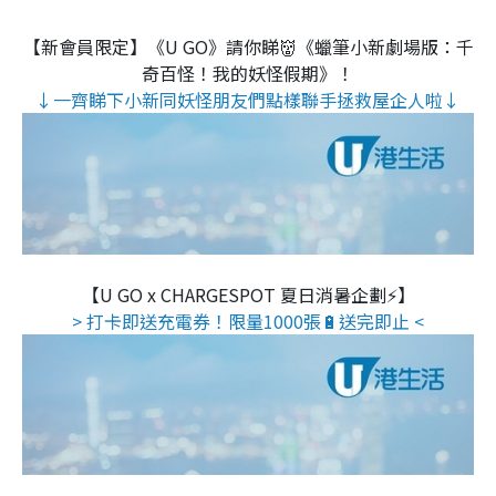
【新會員限定】《U GO》請你睇👹《蠟筆小新劇場版：千
奇百怪！我的妖怪假期》！
↓一齊睇下小新同妖怪朋友們點樣聯手拯救屋企人啦↓
【U GO x CHARGESPOT 夏日消暑企劃⚡】
> 打卡即送充電券！限量1000張🔋送完即止 <