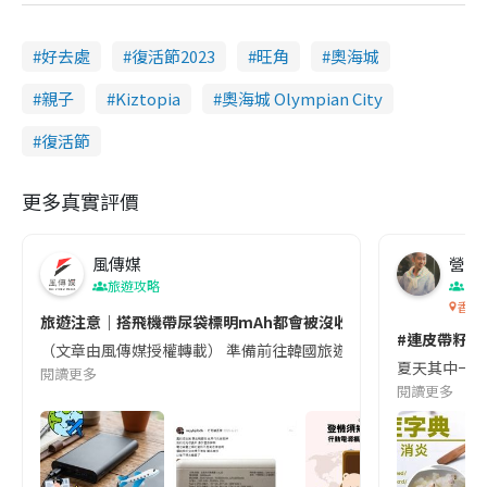
好去處
復活節2023
旺角
奧海城
親子
Kiztopia
奧海城 Olympian City
復活節
更多真實評價
風傳媒
營養教
旅遊攻略
生
香港
旅遊注意｜搭飛機帶尿袋標明mAh都會被沒收😱出發前切記檢查「1
#連皮帶籽都
（文章由風傳媒授權轉載） 準備前往韓國旅遊的民眾，近期要特別留
夏天其中一種時
閱讀更多
閱讀更多