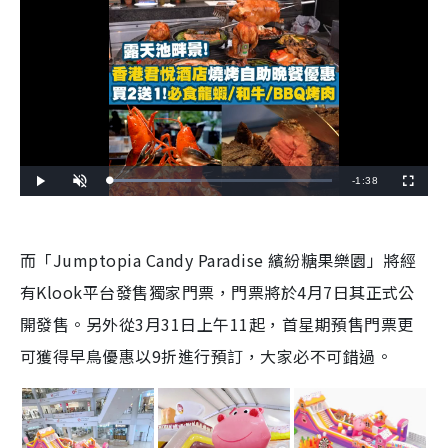
R
-
1:38
L
P
U
F
o
l
n
u
a
a
m
l
e
d
y
u
l
e
t
s
d
e
c
m
:
r
而「Jumptopia Candy Paradise 繽紛糖果樂園」將經
3
e
6
e
a
.
n
7
有Klook平台發售獨家門票，門票將於4月7日其正式公
7
i
%
開發售。另外從3月31日上午11起，首星期預售門票更
n
可獲得早鳥優惠以9折進行預訂，大家必不可錯過。
i
n
g