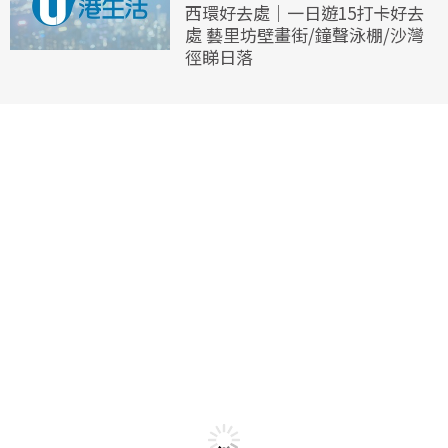
西環好去處｜一日遊15打卡好去
處 藝里坊壁畫街/鐘聲泳棚/沙灣
徑睇日落