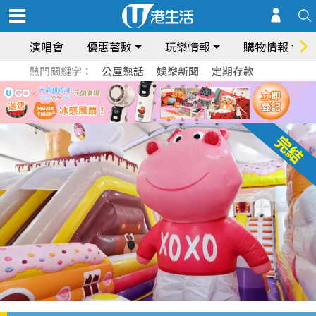
演唱會
優惠著數
玩樂情報
購物情報
熱門關鍵字：
公屋熱話
娛樂新聞
定期存款