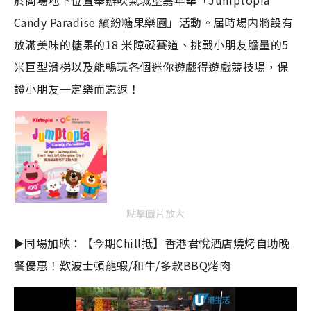
於商場地下位置舉辦吹氣城堡嘉年華「Jumptopia
Candy Paradise 繽紛糖果樂園」活動。届時場内將設有
放滿美味的糖果的18 米障礙賽道、挑戰小朋友膽量的5
米巨型滑梯以及能暢玩各個迷你遊戲得遊戲競技場，保
證小朋友一定樂而忘返！
點擊圖片放大
►同場加映：【今期Chill抵】香港君悅酒店燒烤自助晚
餐優惠！歎波士頓龍蝦/和牛/多款BBQ烤肉