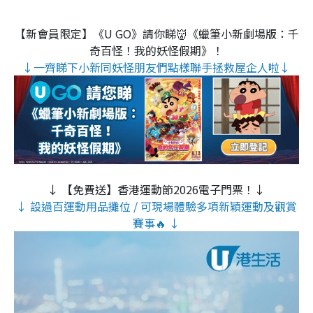
【新會員限定】《U GO》請你睇👹《蠟筆小新劇場版：千
奇百怪！我的妖怪假期》！
↓一齊睇下小新同妖怪朋友們點樣聯手拯救屋企人啦↓
↓ 【免費送】香港運動節2026電子門票！↓
↓ 設過百運動用品攤位 / 可現場體驗多項新穎運動及觀賞
賽事🔥 ↓