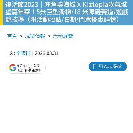
復活節2023｜旺角奧海城 X Kiztopia吹氣城
堡嘉年華！5米巨型滑梯/18 米障礙賽道/遊戲
競技場（附活動地點/日期/門票優惠詳情）
首頁
玩樂情報
活動展覽
文:
辛曦桐
2023.03.31
在Google追蹤
用 App 睇文
《UHK 港生活》