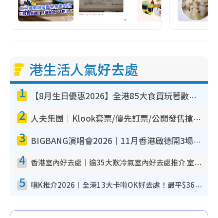
港生活人氣好去處
1
【8月生日優惠2026】全港85大食買玩著數攻略 自助餐/火鍋放題同行免費＋誠品/DONKI送現金券
2
人夫集團｜Klook套票/優先訂票/公開發售搶飛攻略！附票價.購票連結.場地座位表
3
BIGBANG演唱會2026｜11月香港啟德開3場！實名制VIP申請、優先購票攻略
4
香港室內好去處｜逾35大歎冷氣室內好去處推介 室內活動免費避雨無懼落雨
5
唱K推介2026︱全港13大卡啦OK好去處！最平$36起 日文K都有！(附地址+收費詳情)