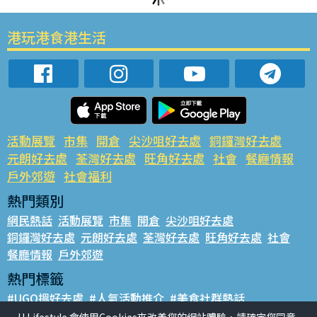
港玩港食港生活
活動展覽
市集
開倉
尖沙咀好去處
銅鑼灣好去處
元朗好去處
荃灣好去處
旺角好去處
社會
餐廳情報
戶外郊遊
社會福利
熱門類別
網民熱話
活動展覽
市集
開倉
尖沙咀好去處
銅鑼灣好去處
元朗好去處
荃灣好去處
旺角好去處
社會
餐廳情報
戶外郊遊
熱門標籤
#UGO搵好去處
#人氣活動推介
#美食社群熱話
#親子玩樂好去處
#ULifestyle應用程式
#限時搶