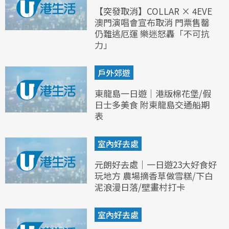
【突發取消】COLLAR × 4EVE
澳門演唱會宣布取消 門票售罄
仍難逃厄運 樂迷怒轟「不可抗
力」
戶外郊遊
東龍島一日遊｜港版棉花堡/假
日士多美食 附東龍島交通船期
表
室內好去處
元朗好去處｜一日遊23大好食好
玩地方 農場摘香草做雪糕/下白
泥浪漫日落/壁畫村打卡
室內好去處