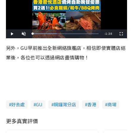
R
-
1:38
L
P
U
F
o
l
n
u
a
a
m
l
e
d
y
u
l
另外，GU早前推出全新網絡旗艦店，相信即使實體店結
e
t
s
d
e
c
m
:
r
業後，各位也可以透過網店盡情購物！
3
e
6
e
a
.
n
7
7
i
%
n
i
n
好去處
GU
銅鑼灣分店
香港
商場
g
T
更多真實評價
i
m