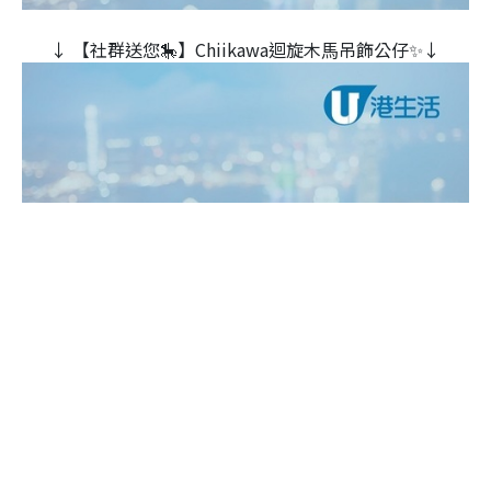
↓ 【社群送您🎠】Chiikawa迴旋木⾺吊飾公仔✨↓