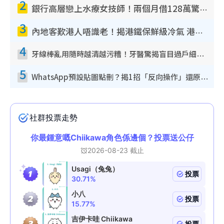
2
銀行高層戀上水療女技師！兩個月借128萬驚覺「沉船」沉落火海 揭背後疑似邪教操控賣淫
3
內地客歎港人唔識老！揭港鐵保鮮級冷氣 港人求放過：咪投訴
4
牙線棒亂用隨時越清越污糟！牙醫驚揭盲目過戶細菌恐致蛀牙：呢種先係日常真保養
5
WhatsApp預設貼圖點刪？揭1招「反向操作」還原簡潔介面 附3步實測教學