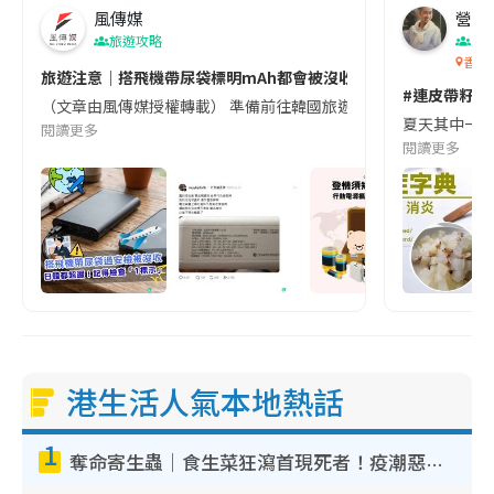
風傳媒
營養教
e
旅遊攻略
生
香港
旅遊注意｜搭飛機帶尿袋標明mAh都會被沒收😱出發前切記檢查「1
#連皮帶籽都
（文章由風傳媒授權轉載） 準備前往韓國旅遊的民眾，近期要特別留
夏天其中一種時
閱讀更多
閱讀更多
港生活人氣本地熱話
1
奪命寄生蟲｜食生菜狂瀉首現死者！疫潮惡化錄1.8萬宗病例 揭洗菜3大謬誤