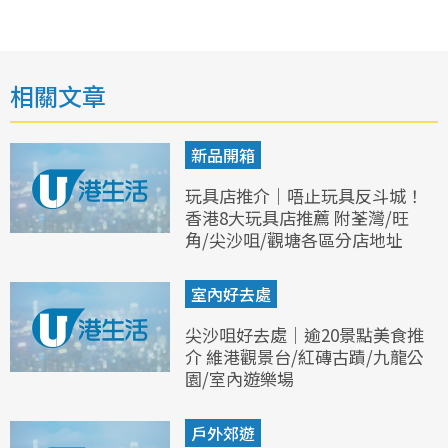
相關文章
新品開箱
玩具店推介｜唔止玩具反斗城！
香港8大玩具店推薦 附荃灣/旺
角/尖沙咀/觀塘各區分店地址
室內好去處
尖沙咀好去處｜逾20景點美食推
介 維港觀景台/紅磚古蹟/九龍公
園/室內遊樂場
戶外郊遊