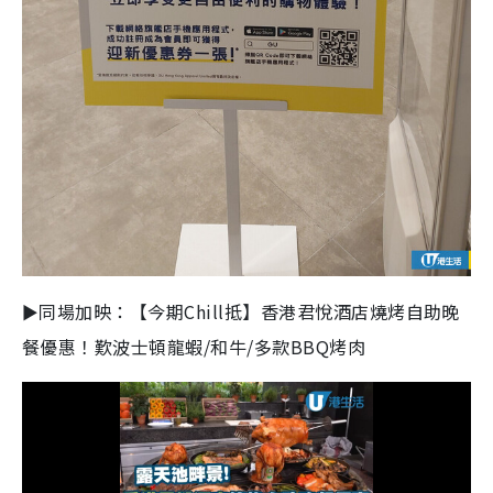
►同場加映：【今期Chill抵】香港君悅酒店燒烤自助晚
餐優惠！歎波士頓龍蝦/和牛/多款BBQ烤肉