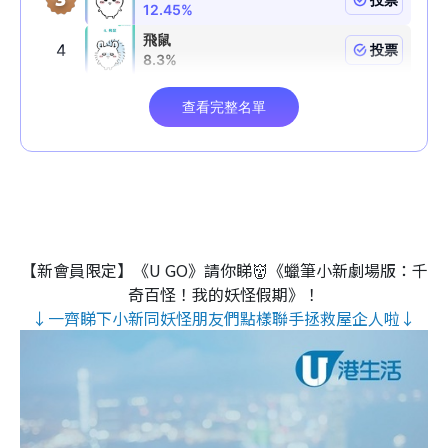
【新會員限定】《U GO》請你睇👹《蠟筆小新劇場版：千
奇百怪！我的妖怪假期》！
↓一齊睇下小新同妖怪朋友們點樣聯手拯救屋企人啦↓