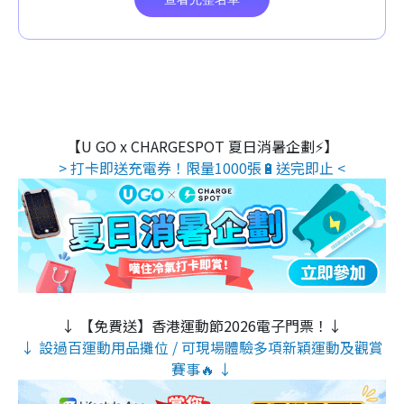
【U GO x CHARGESPOT 夏日消暑企劃⚡】
> 打卡即送充電券！限量1000張🔋送完即止 <
↓ 【免費送】香港運動節2026電子門票！↓
↓ 設過百運動用品攤位 / 可現場體驗多項新穎運動及觀賞
賽事🔥 ↓