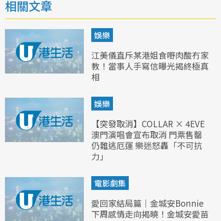
相關文章
娛樂
江美儀直斥某港姐食嘢肉酸冇家
教！當事人手寫信曝光揭終極真
相
娛樂
【突發取消】COLLAR × 4EVE
澳門演唱會宣布取消 門票售罄
仍難逃厄運 樂迷怒轟「不可抗
力」
電影劇集
愛回家結局篇｜金城安Bonnie
下周感情走向揭曉！金城安愛苗