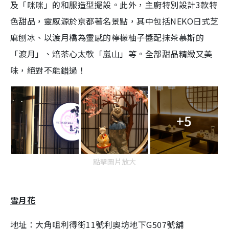
及「咪咪」的和服造型擺設。此外，主廚特別設計3款特
色甜品，靈感源於京都著名景點，其中包括NEKO日式芝
麻刨冰、以渡月橋為靈感的檸檬柚子醬配抹茶慕斯的
「渡月」、焙茶心太軟「嵐山」等。全部甜品精緻又美
味，絕對不能錯過！
+5
點擊圖片放大
雪月花
地址：大角咀利得街11號利奧坊地下G507號舖