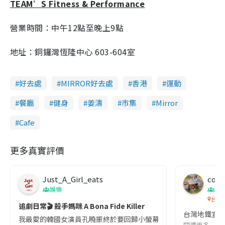
TEAM’S Fitness & Performance
營業時間：中午12點至晚上9點
地址：銅鑼灣恆隆中心 603-604室
好去處
MIRROR好去處
香港
運動
餐廳
健身
姜濤
市集
Mirror
Cafe
更多真實評價
Just_A_Girl_eats
co c
娛樂
吹
台灣
追劇日常🎬 殺手媽咪 A Bona Fide Killer
台灣地鐵宣
我最愛的韓國女演員孔曉振終於要回歸小螢幕啦!這次的劇本改編自同名
閱讀更多