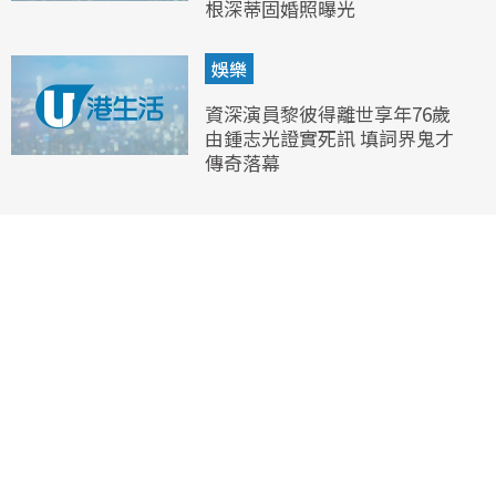
根深蒂固婚照曝光
娛樂
資深演員黎彼得離世享年76歲
由鍾志光證實死訊 填詞界鬼才
傳奇落幕