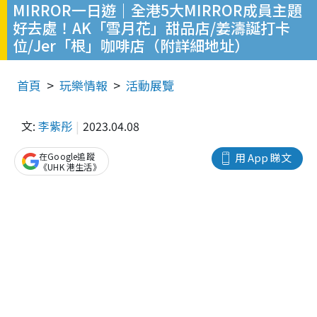
MIRROR一日遊｜全港5大MIRROR成員主題
好去處！AK「雪月花」甜品店/姜濤誕打卡
位/Jer「根」咖啡店（附詳細地址）
首頁
玩樂情報
活動展覽
文:
李紫彤
2023.04.08
在Google追蹤
用 App 睇文
《UHK 港生活》