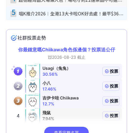
啟德體育園入場懶人包︱場地守則12違禁品不可進場准帶細水樽但全場禁樽蓋！應援牌有限制！
5
唱K推介2026︱全港13大卡啦OK好去處！最平$36起 日文K都有！(附地址+收費詳情)