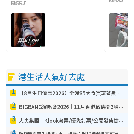
閱讀更多
港生活人氣好去處
1
【8月生日優惠2026】全港85大食買玩著數攻略 自助餐/火鍋放題同行免費＋誠品/DONKI送現金券
2
BIGBANG演唱會2026｜11月香港啟德開3場！實名制VIP申請、優先購票攻略
3
人夫集團｜Klook套票/優先訂票/公開發售搶飛攻略！附票價.購票連結.場地座位表
4