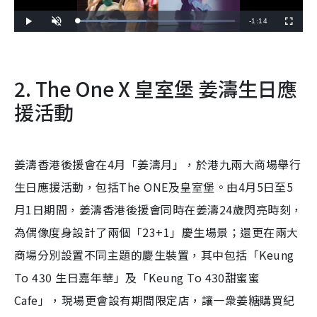
R
-
1:14
L
P
U
F
o
l
n
u
a
a
m
l
e
d
y
u
l
e
t
s
d
e
c
m
:
r
4
e
2. The One X 皇室堡 姜濤生日應
3
e
a
.
n
7
8
援活動
i
%
n
i
姜濤香港後援會在4月「姜濤月」，於港九兩大商場舉行
n
生日應援活動，包括The ONE及皇室堡。由4月5日至5
g
月1日期間，姜濤香港後援會同時在姜濤24歲閃亮時刻，
T
為偶像度身設計了兩個「23+1」慶生場景；還更在兩大
i
商場分別設置不同主題的慶生裝置，其中包括「Keung
m
To 430 生日嘉年華」及「Keung To 430甜蜜蜜
e
Cafe」，現場更會設有期間限定店，讓一衆姜糖購買紀