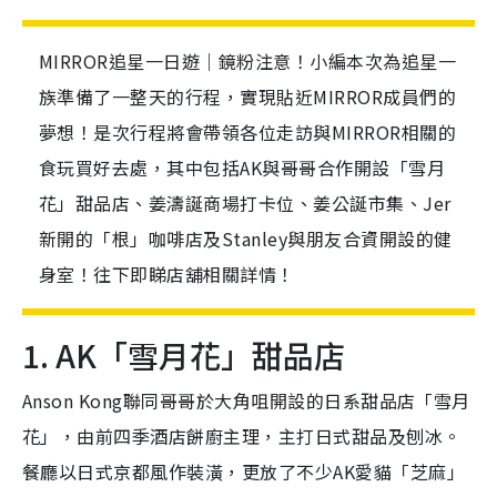
MIRROR追星一日遊｜鏡粉注意！小編本次為追星一
族準備了一整天的行程，實現貼近MIRROR成員們的
夢想！是次行程將會帶領各位走訪與MIRROR相關的
食玩買好去處，其中包括AK與哥哥合作開設「雪月
花」甜品店、姜濤誕商場打卡位、姜公誕市集、Jer
新開的「根」咖啡店及Stanley與朋友合資開設的健
身室！往下即睇店舖相關詳情！
1. AK「雪月花」甜品店
Anson Kong聯同哥哥於大角咀開設的日系甜品店「雪月
花」，由前四季酒店餅廚主理，主打日式甜品及刨冰。
餐廳以日式京都風作裝潢，更放了不少AK愛貓「芝麻」