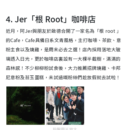
4. Jer「根 Root」咖啡店
近月，阿Jer與朋友於啟德合開了一家名為「根 root 」
的Cafe，Cafe具備日系文青風格，主打咖啡、茶飲、意
粉主食以及燒雞，是周末必去之選！店內採用落地大玻
璃透入日光，更於咖啡店裏設有一大棵半截樹，滿滿的
森林感！不少柳柳粉試食後，大力推薦招牌燒雞、卡邦
尼意粉及苔玉蛋糕，未試過嘅粉絲們趁放假就去試啦！
點擊圖片放大