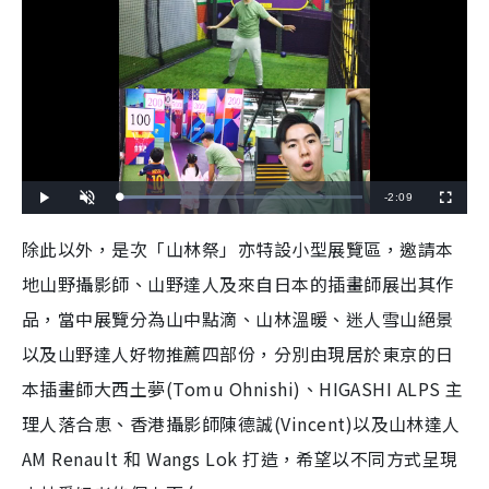
R
-
2:09
L
P
U
F
o
l
n
u
a
a
m
l
e
d
y
u
l
除此以外，是次「山林祭」亦特設小型展覽區，邀請本
e
t
s
d
e
c
m
:
r
地山野攝影師、山野達人及來自日本的插畫師展出其作
2
e
5
e
a
.
n
1
品，當中展覽分為山中點滴、山林溫暖、迷人雪山絕景
2
i
%
以及山野達人好物推薦四部份，分別由現居於東京的日
n
本插畫師大西土夢(Tomu Ohnishi)、HIGASHI ALPS 主
i
理人落合恵、香港攝影師陳德誠(Vincent)以及山林達人
n
AM Renault 和 Wangs Lok 打造，希望以不同方式呈現
g