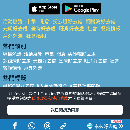
活動展覽
市集
開倉
尖沙咀好去處
銅鑼灣好去處
元朗好去處
荃灣好去處
旺角好去處
社會
餐廳情報
戶外郊遊
社會福利
熱門類別
網民熱話
活動展覽
市集
開倉
尖沙咀好去處
銅鑼灣好去處
元朗好去處
荃灣好去處
旺角好去處
社會
餐廳情報
戶外郊遊
熱門標籤
#UGO搵好去處
#人氣活動推介
#美食社群熱話
#親子玩樂好去處
#ULifestyle應用程式
#限時搶
U Lifestyle 會使用Cookies來改善您的網站體驗，請確定您同意
接受本網站之
私隱政策和使用條款
才可繼續瀏覽。
#UJetso禮物放送
#ULifestyle商戶中心
#著數
#網絡熱話
我已閱讀及同意
香港經濟日報版權所有©2026
本週好去處