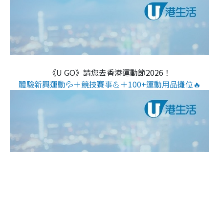
《U GO》請您去香港運動節2026！
體驗新興運動💦＋競技賽事💪＋100+運動用品攤位🔥