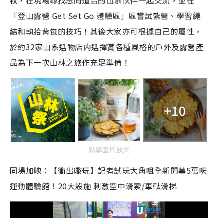
枚，在現場尋找志同道合的山系伙伴一起交流，並在
「登山露營 Get Set Go 體驗區」區嘗試紮營、學習繩
結和執拾背包的技巧！其後大家亦可根據自己的屬性，
於約32家山系選物店内選擇賞各種風格的戶外及露營產
品為下一次山林之旅作充足準備！
+10
點擊圖片放大
同場加映：【衝出嚟玩】記者試玩大角咀全新開幕5萬呎
運動體驗館！20大設施 刺激空中滑索/車軚滑梯