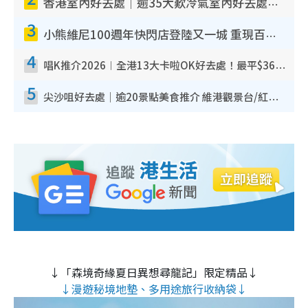
香港室內好去處｜逾35大歎冷氣室內好去處推介 室內活動免費避雨無懼落雨
3
小熊維尼100週年快閃店登陸又一城 重現百畝森林經典場景／獨家限定盲盒登場／專屬DIY香水
4
唱K推介2026︱全港13大卡啦OK好去處！最平$36起 日文K都有！(附地址+收費詳情)
5
尖沙咀好去處｜逾20景點美食推介 維港觀景台/紅磚古蹟/九龍公園/室內遊樂場
↓「森境奇緣夏日異想尋龍記」限定精品↓
↓漫遊秘境地墊、多用途旅行收納袋↓