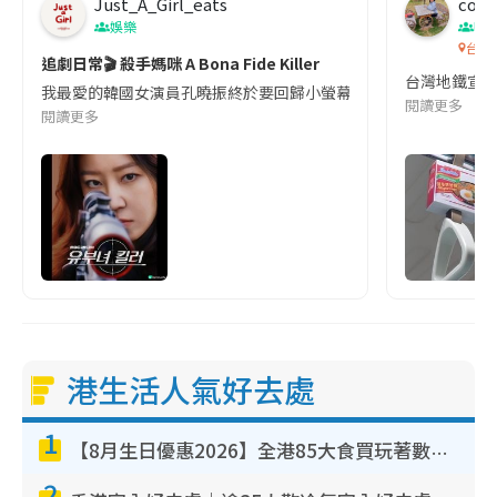
Just_A_Girl_eats
co c
娛樂
吹
台灣
追劇日常🎬 殺手媽咪 A Bona Fide Killer
台灣地鐵宣
我最愛的韓國女演員孔曉振終於要回歸小螢幕啦!這次的劇本改編自同名
閱讀更多
閱讀更多
港生活人氣好去處
1
【8月生日優惠2026】全港85大食買玩著數攻略 自助餐/火鍋放題同行免費＋誠品/DONKI送現金券
2