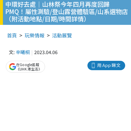
中環好去處｜山林祭今年四月再度回歸
PMQ！屬性測驗/登山露營體驗區/山系選物店
（附活動地點/日期/時間詳情）
首頁
玩樂情報
活動展覽
文:
辛曦桐
2023.04.06
在Google追蹤
用 App 睇文
《UHK 港生活》