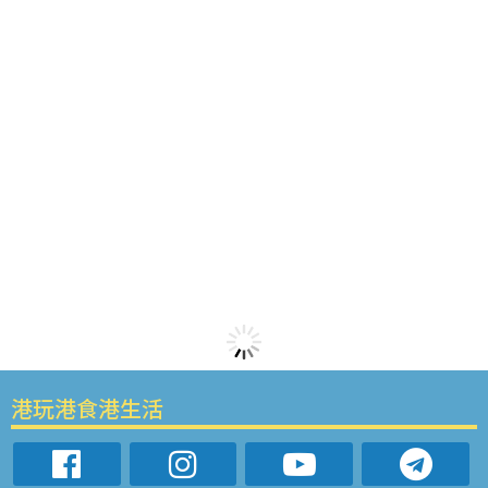
港玩港食港生活